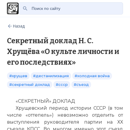
Назад
Секретный доклад Н. С.
Хрущёва «О культе личности и
его последствиях»
#хрущев
#дестанилизация
#холодная война
#секретный доклад
#ссср
#съезд
«СЕКРЕТНЫЙ» ДОКЛАД
Хрущевский период истории СССР (в том
числе «оттепель») невозможно отделить от
выступления руководителя партии на ХХ
съезде КПСС. Во многом именно этот съезд