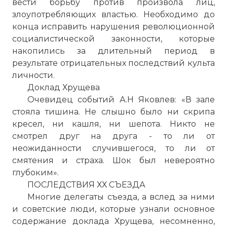
вести борьбу против произвола лиц,
злоупотребляющих властью. Необходимо до
конца исправить нарушения революционной
социалистической законности, которые
накопились за длительный период в
результате отрицательных последствий культа
личности.
Доклад Хрущева
Очевидец событий А.Н Яковлев: «В зале
стояла тишина. Не слышно было ни скрипа
кресел, ни кашля, ни шепота. Никто не
смотрел друг на друга - то ли от
неожиданности случившегося, то ли от
смятения и страха. Шок был невероятно
глубоким».
ПОСЛЕДСТВИЯ ХХ СЪЕЗДА
Многие делегаты съезда, а вслед за ними
и советские люди, которые узнали основное
содержание доклада Хрущева, несомненно,