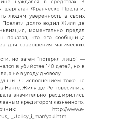
йне нуждался в средствах. К
я шарлатан Франческо Прелати,
ть людям уверенность в своих
. Прелати долго водил Жиля де
инквизция, моментально предал
он показал, что его сообщница
ев для совершения магических
ти, но затем "потерял лицо" —
ался в убийстве 140 детей, но в
е, а не в угоду дьяволу.
душны. С исполнением тоже не
 в Нанте, Жиля де Ре повесили, а
ршала значительно расширились
 главным кредитором казненного.
: http://www.e-
us_-_Ubiiicy_i_man'yaki.html