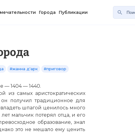
мечательности
Города
Публикации
борода
да
#жанна д'арк
#приговор
 — 1404 — 1440.
ной из самых аристократических
 он получил традиционное для
 владеть шпагой ценилось много
 лет мальчик потерял отца, и его
ревосходное образование, знал
нако это не мешало ему ценить