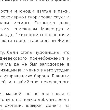
ростки и юноши, взятые в пажи,
ысокомерно игнорировал слухи и
тели истины. Развитию дела
тским епископом Малеструа и
иль де Ре испортил отношения и
г. люди герцога арестовали Жиля
ту, были столь чудовищны, что
дневекового пренебрежения к
 Жиль де Ре был заподозрен в
визиции (а именно в него угодил
х извращениях барона. Главным
ией и в убийстве некрещеного
я магией, но не для связи с
 опытов с целью добычи золота.
 охотами, швыряя деньги на