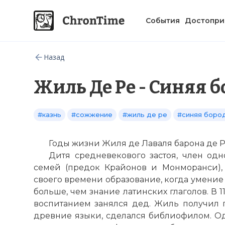
События
Достопри
Назад
Жиль Де Ре - Синяя 
#казнь
#сожжение
#жиль де ре
#синяя боро
Годы жизни Жиля де Лаваля барона де Ре
Дитя средневекового застоя, член од
семей (предок Крайонов и Монморанси),
своего времени образование, когда умение
больше, чем знание латинских глаголов. В 11
воспитанием занялся дед. Жиль получил п
древние языки, сделался библиофилом. Од