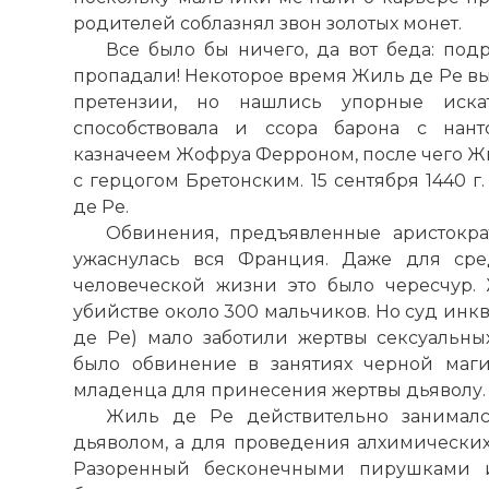
родителей соблазнял звон золотых монет.
Все было бы ничего, да вот беда: под
пропадали! Некоторое время Жиль де Ре в
претензии, но нашлись упорные иска
способствовала и ссора барона с нан
казначеем Жофруа Ферроном, после чего Ж
с герцогом Бретонским. 15 сентября 1440 
де Ре.
Обвинения, предъявленные аристокра
ужаснулась вся Франция. Даже для сре
человеческой жизни это было чересчур.
убийстве около 300 мальчиков. Но суд инк
де Ре) мало заботили жертвы сексуальны
было обвинение в занятиях черной маг
младенца для принесения жертвы дьяволу.
Жиль де Ре действительно занималс
дьяволом, а для проведения алхимических
Разоренный бесконечными пирушками и