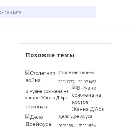
Похожие темы
Столетняя война
22.11.1337—22.07.1453
В Руане сожжена на
костре Жанна Д’Арк
30 мая 1431
Дело Дрейфуса
01.12.1894 - 31.12.1894