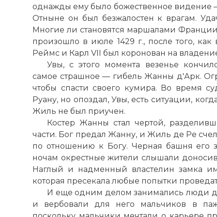
однажды ему было божественное видение —
Отныне он был безжалостен к врагам. Уда
Многие ли становятся маршалами Франции в
произошло в июле 1429 г., после того, ка
Реймс и Карл VII был коронован на владен
Увы, с этого момента везенье кончил
самое страшное — гибель Жанны д'Арк. О
чтобы спасти своего кумира. Во время с
Руану, но опоздал, Увы, есть ситуации, когд
Жиль не был приучен.
Костер Жанны стал чертой, разделив
части. Бог предал Жанну, и Жиль де Ре сче
по отношению к Богу. Черная башня его з
ночам окрестные жители слышали доносив
Наглый и надменный властелин замка им
которая пресекала любые попытки проведать,
И еще одним делом занимались люди де
и вербовали для него мальчиков в паж
поскольку мальчики мечтали о карьере при