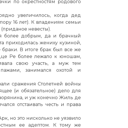
ачки по окрестностям родового
рядно увеличилось, когда дед
пору 16 лет). К владениям семьи
(приданое невесты).
я более добрым, да и брачный
та приходилась жениху кузиной,
браки. В итоге брак был все же
дце Ре более лежало к юношам,
вала свою участь, а муж тем
пажами, занимался охотой и
ывали сражения Столетней войны
щее (и обязательное) дело для
ворянина, и уж конечно Жиль де
мчался отстаивать честь и права
к, но это нисколько не уязвило
остным ее адептом. К тому же