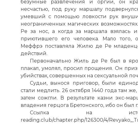
безумные развлечения и оргии, он кра
несчастью, под руку маршалу подвернулс
умевший с помощью ловкости рук внуши
неограниченных магических возможностях
Ре за нос, а когда за маршала взялась 
приютившего его человека. Мало того, 
Меффрэ поставляла Жилю де Ре младенц
действий.
Первоначально Жиль де Ре был в ярос
плакал, умолял, просил прощения. Он призн
убийствах, совершенных на сексуальной почв
Судьи, вынося приговор, были едино
стали медлить. 26 октября 1440 года там же,
затем сожгли. В результате казни экс-ма
владения герцога Бретонского, ибо он был
Ссылка на источник
reading.club/chapter.php/126300/4/Revyako,_Tr