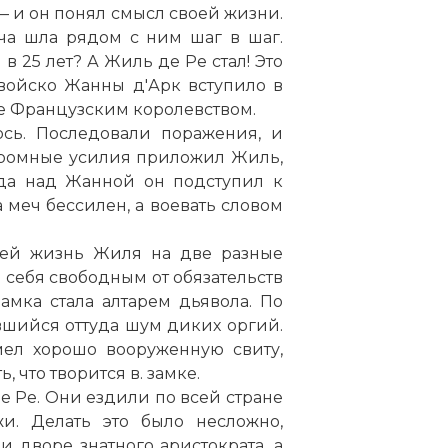
 и он понял смысл своей жизни.
ча шла рядом с ним шаг в шаг.
 25 лет? А Жиль де Ре стал! Это
к войско Жанны д'Арк вступило в
ие Французским королевством.
ось. Последовали поражения, и
громные усилия приложил Жиль,
уда над Жанной он подступил к
а меч бессилен, а воевать словом
шей жизнь Жиля на две разные
л себя свободным от обязательств
амка стала алтарем дьявола. По
шийся оттуда шум диких оргий.
ел хорошо вооруженную свиту,
 что творится в. замке.
 Ре. Они ездили по всей стране
и. Делать это было несложно,
 дворе знатного аристократа, а