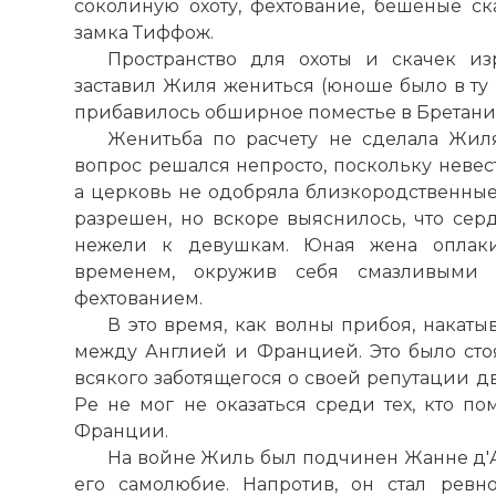
соколиную охоту, фехтование, бешеные ск
замка Тиффож.
Пространство для охоты и скачек из
заставил Жиля жениться (юноше было в ту 
прибавилось обширное поместье в Бретани 
Женитьба по расчету не сделала Жил
вопрос решался непросто, поскольку невес
а церковь не одобряла близкородственные 
разрешен, но вскоре выяснилось, что сер
нежели к девушкам. Юная жена оплаки
временем, окружив себя смазливыми 
фехтованием.
В это время, как волны прибоя, накат
между Англией и Францией. Это было стоя
всякого заботящегося о своей репутации д
Ре не мог не оказаться среди тех, кто по
Франции.
На войне Жиль был подчинен Жанне д'Ар
его самолюбие. Напротив, он стал ревн