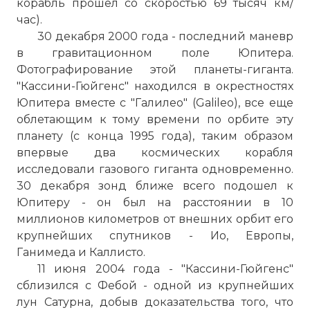
корабль прошел со скоростью 69 тысяч км/
час).
30 декабря 2000 года - последний маневр
в гравитационном поле Юпитера.
Фотографирование этой планеты-гиганта.
"Кассини-Гюйгенс" находился в окрестностях
Юпитера вместе с "Галилео" (Galileo), все еще
облетающим к тому времени по орбите эту
планету (с конца 1995 года), таким образом
впервые два космических корабля
исследовали газового гиганта одновременно.
30 декабря зонд ближе всего подошел к
Юпитеру - он был на расстоянии в 10
миллионов километров от внешних орбит его
крупнейших спутников - Ио, Европы,
Ганимеда и Каллисто.
11 июня 2004 года - "Кассини-Гюйгенс"
сблизился с Фебой - одной из крупнейших
лун Сатурна, добыв доказательства того, что