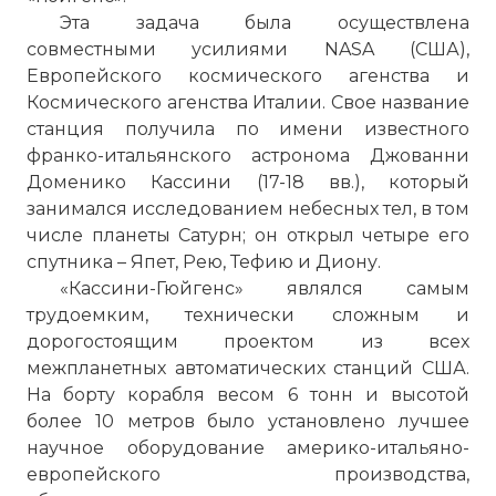
Эта задача была осуществлена
совместными усилиями NASA (США),
Европейского космического агенства и
Космического агенства Италии. Свое название
станция получила по имени известного
франко-итальянского астронома Джованни
Доменико Кассини (17-18 вв.), который
занимался исследованием небесных тел, в том
числе планеты Сатурн; он открыл четыре его
спутника – Япет, Рею, Тефию и Диону.
«Кассини-Гюйгенс» являлся самым
трудоемким, технически сложным и
дорогостоящим проектом из всех
межпланетных автоматических станций США.
На борту корабля весом 6 тонн и высотой
более 10 метров было установлено лучшее
научное оборудование америко-итальяно-
европейского производства,