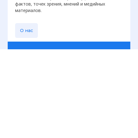
фактов, точек зрения, мнений и медийных
материалов.
О нас
Еженедельная
рассылка
Присылаем только актуальную информацию без
лишних писем. Свежие и интересующие вас
материалы.