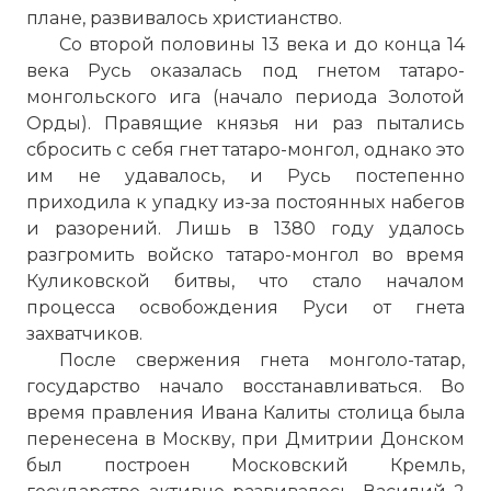
плане, развивалось христианство.
Со второй половины 13 века и до конца 14
века Русь оказалась под гнетом татаро-
монгольского ига (начало периода Золотой
Орды). Правящие князья ни раз пытались
сбросить с себя гнет татаро-монгол, однако это
им не удавалось, и Русь постепенно
приходила к упадку из-за постоянных набегов
и разорений. Лишь в 1380 году удалось
разгромить войско татаро-монгол во время
Куликовской битвы, что стало началом
процесса освобождения Руси от гнета
захватчиков.
После свержения гнета монголо-татар,
государство начало восстанавливаться. Во
время правления Ивана Калиты столица была
перенесена в Москву, при Дмитрии Донском
был построен
Московский Кремль
,