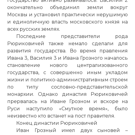
государство активно развивалось. Василий 2
окончательно объединил земли вокруг
Москвы и установил практически нерушимую
и единоличную власть московского князя на
всех русских землях.
Последние представители рода
Рюриковичей также немало сделали для
развития государства. Во время правления
Ивана 3, Василия 3 и Ивана Грозного началось
становление нового централизованного
государства, с совершенно иным укладом
жизни и политико-административным строем
по типу сословно-представительской
монархии. Однако династия Рюриковичей
прервалась на Иване Грозном и вскоре на
Руси наступило «Смутное время», было
неизвестно кто встанет на пост правителя.
Конец династии Рюриковичей
Иван Грозный имел двух сыновей –