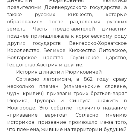
династии Рюриковичей являлись
правителями Древнерусского государства, а
также русских княжеств, которые
образовались после разделения русских
земель. Часть представителей династии
позднее принадлежала к королевскому роду
других государств: Венгерско-Хорватское
Королевство, Великое Княжество Литовское,
Болгарское царство, Грузинское царство,
Герцогство Австрия и другие.
История династии Рюриковичей
Согласно летописям, в 862 году сразу
несколько племен (ильменьские словене,
чудь, кривич) призвали троих братьев-варяг
Рюрика, Трувора и Синеуса княжить в
Новгороде. Это событие получило название
«призвание варягов». Согласно мнению
историков, призвание произошло из-за того,
что племена, жившие на территории будущей