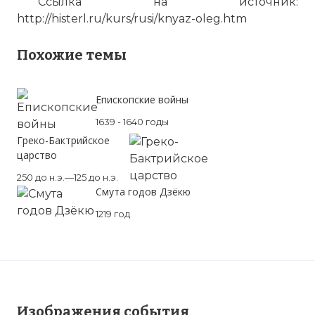
Ссылка на источник:
http://histerl.ru/kurs/rusi/knyaz-oleg.htm
Похожие темы
Епископские войны
1639 - 1640 годы
Греко-Бактрийское
царство
250 до н.э.—125 до н.э.
Смута годов Дзёкю
1219 год
Изображения события