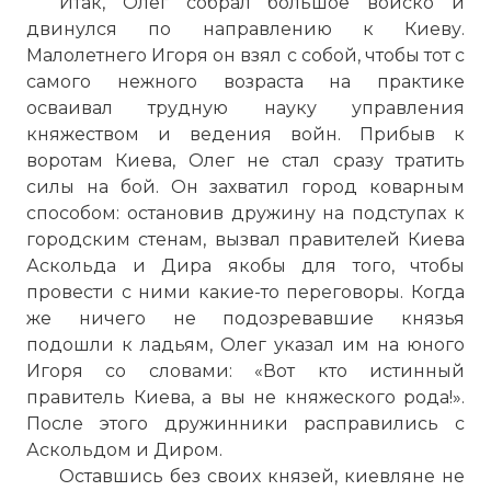
Итак, Олег собрал большое войско и
двинулся по направлению к Киеву.
Малолетнего Игоря он взял с собой, чтобы тот с
самого нежного возраста на практике
осваивал трудную науку управления
княжеством и ведения войн. Прибыв к
воротам Киева, Олег не стал сразу тратить
силы на бой. Он захватил город коварным
способом: остановив дружину на подступах к
городским стенам, вызвал правителей Киева
Аскольда и Дира якобы для того, чтобы
провести с ними какие-то переговоры. Когда
же ничего не подозревавшие князья
подошли к ладьям, Олег указал им на юного
Игоря со словами: «Вот кто истинный
правитель Киева, а вы не княжеского рода!».
После этого дружинники расправились с
Аскольдом и Диром.
Оставшись без своих князей, киевляне не