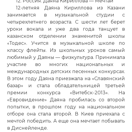
12. Россия. Даяна Кириллова — Мечтай
12-летняя Даяна Кириллова из Казани
занимается в музыкальной студии с
четырехлетнего возраста. С шести лет берет
уроки вокала и уже два года танцует в
казанском отделении знаменитой школы
«Тодес». Учится в музыкальной школе по
классу флейты. Из школьных уроков самый
любимый у Даяны — физкультура. Принимала
участие во многих национальных и
международных детских песенных конкурсах.
В этом году Даяна приезжала на «Славянский
базар» и стала обладательницей третьей
премии конкурса «Витебск-2013». На
«Евровидение» Даяна пробилась со второй
попытки, в прошлом году на национальном
отборе она стала второй. В Киев приехала с
мечтой победить. А еще она мечтает побывать
в Диснейленде.