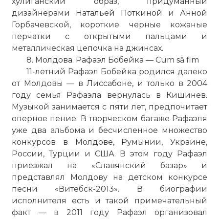
хулиганский образ, придуманный
дизайнерами Натальей Поткиной и Анной
Горбачевской, короткие черные кожаные
перчатки с открытыми пальцами и
металлическая цепочка на джинсах.
8. Молдова. Рафаэл Бобейка — Cum să fim
11-летний Рафаэл Бобейка родился далеко
от Молдовы — в Лиссабоне, и только в 2004
году семья Рафаэла вернулась в Кишинев.
Музыкой занимается с пяти лет, предпочитает
оперное пение. В творческом багаже Рафаэля
уже два альбома и бесчисленное множество
конкурсов в Молдове, Румынии, Украине,
России, Турции и США. В этом году Рафаэл
приезжал на «Славянский базар» и
представлял Молдову на детском конкурсе
песни «Витебск-2013». В биографии
исполнителя есть и такой примечательный
факт — в 2011 году Рафаэл организовал