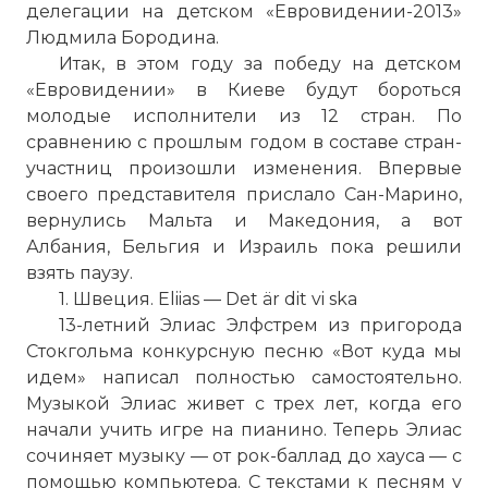
делегации на детском «Евровидении-2013»
Людмила Бородина.
Итак, в этом году за победу на детском
«Евровидении» в Киеве будут бороться
молодые исполнители из 12 стран. По
сравнению с прошлым годом в составе стран-
участниц произошли изменения. Впервые
своего представителя прислало Сан-Марино,
вернулись Мальта и Македония, а вот
Албания, Бельгия и Израиль пока решили
взять паузу.
1. Швеция. Eliias — Det är dit vi ska
13-летний Элиас Элфстрем из пригорода
Стокгольма конкурсную песню «Вот куда мы
идем» написал полностью самостоятельно.
Музыкой Элиас живет с трех лет, когда его
начали учить игре на пианино. Теперь Элиас
сочиняет музыку — от рок-баллад до хауса — с
помощью компьютера. С текстами к песням у