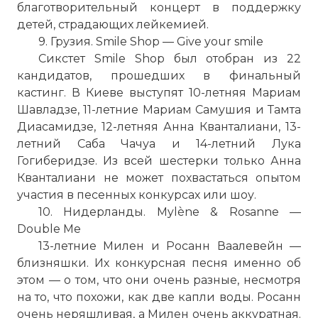
благотворительный концерт в поддержку
детей, страдающих лейкемией.
9. Грузия. Smile Shop — Give your smile
Сикстет Smile Shop был отобран из 22
кандидатов, прошедших в финальный
кастинг. В Киеве выступят 10-летняя Мариам
Шавладзе, 11-летние Мариам Самушия и Тамта
Диасамидзе, 12-летняя Анна Кванталиани, 13-
летний Саба Чачуа и 14-летний Лука
Гогиберидзе. Из всей шестерки только Анна
Кванталиани не может похвастаться опытом
участия в песенных конкурсах или шоу.
10. Нидерланды. Mylène & Rosanne —
Double Me
13-летние Милен и Росанн Ваалевейн —
близняшки. Их конкурсная песня именно об
этом — о том, что они очень разные, несмотря
на то, что похожи, как две капли воды. Росанн
очень неряшливая, а Милен очень аккуратная.