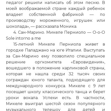
педагог решили написать об этом песню. В
моей воображаемой стране каждый ребенок
владеет собственной фабрикой — по
производству мороженного, игрушек или
шоколада», — рассказала Моника.
4. Сан-Марино. Микеле Перниоло — O-o-O
Sole intorno a me
15-летний Микеле Перниола живет в
городке Паладжано на юге Италии. Выступать
за Сан-Марино ему позволило специальное
решение оргкомитета «Евровидения»,
вошедшего в положение карликовой страны,
которая не нашла среди 32 тысяч своих
сограждан юного таланта, подходящего для
международного конкурса. Микеле с 9 лет
посещает школу классического танца и берет
уроки вокала. Успехи есть. В частности,
Микеле выиграл шестой сезон популярного
музыкального телешоу для детей и