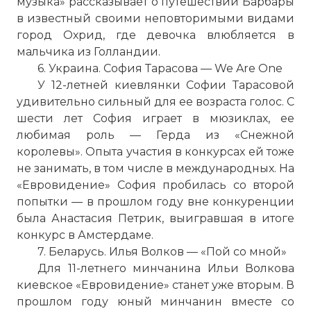
музыка» рассказывает о путешествии Барбары
в известный своими неповторимыми видами
город Охрид, где девочка влюбляется в
мальчика из Голландии.
6. Украина. София Тарасова — We Are One
У 12-летней киевлянки Софии Тарасовой
удивительно сильный для ее возраста голос. С
шести лет София играет в мюзиклах, ее
любимая роль — Герда из «Снежной
королевы». Опыта участия в конкурсах ей тоже
не занимать, в том числе в международных. На
«Евровидение» София пробилась со второй
попытки — в прошлом году вне конкуренции
была Анастасия Петрик, выигравшая в итоге
конкурс в Амстердаме.
7. Беларусь. Илья Волков — «Пой со мной»
Для 11-летнего минчанина Ильи Волкова
киевское «Евровидение» станет уже вторым. В
прошлом году юный минчанин вместе со