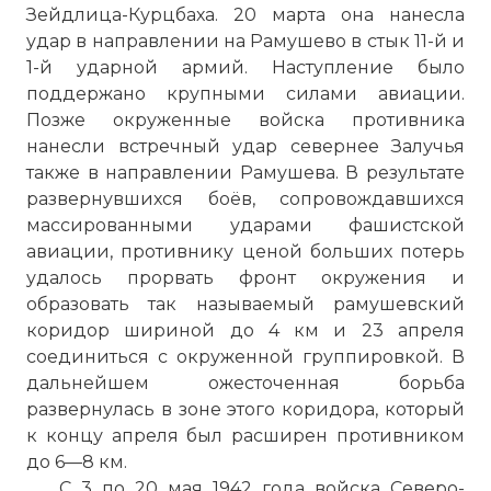
Зейдлица-Курцбаха. 20 марта она нанесла
удар в направлении на Рамушево в стык 11-й и
1-й ударной армий. Наступление было
поддержано крупными силами авиации.
Позже окруженные войска противника
нанесли встречный удар севернее Залучья
также в направлении Рамушева. В результате
развернувшихся боёв, сопровождавшихся
массированными ударами фашистской
авиации, противнику ценой больших потерь
удалось прорвать фронт окружения и
образовать так называемый рамушевский
коридор шириной до 4 км и 23 апреля
соединиться с окруженной группировкой. В
дальнейшем ожесточенная борьба
развернулась в зоне этого коридора, который
к концу апреля был расширен противником
до 6—8 км.
С 3 по 20 мая 1942 года войска Северо-