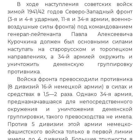
В ходе наступления советских войск
зимой 1941/42 годов Северо-Западный фронт
(3-я и 4-я ударные, 11-я и 34-я армии, военно-
воздушные силы фронта) под командованием
генерал-лейтенанта Павла Алексеевича
Курочкина должен был основными силами
наступать на старорусском и торопецком
направлениях, а 34-й армией окружить и
уничтожить демянскую группировку
противника.
Войска фронта превосходили противника
(8 дивизий 16-й немецкой армии) в силах и
средствах в 1,5—2 раза. Однако 34-я армия,
предназначавшаяся для непосредственного
окружения и уничтожения демянской
группировки, такого превосходства не имела.
Против 5 дивизии этой армии немецко-
фашистского войска только в первой линии
имели до 4 дивизий. Большие трудности в