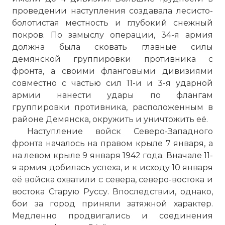
проведении наступления создавала лесисто-
болотистая местность и глубокий снежный
покров. По замыслу операции, 34-я армия
должна была сковать главные силы
демянской группировки противника с
фронта, а своими фланговыми дивизиями
совместно с частью сил 11-и и 3-я ударной
армии нанести удары по флангам
группировки противника, расположенным в
районе Демянска, окружить и уничтожить её.
Наступление войск Северо-Западного
фронта началось на правом крыле 7 января, а
на левом крыле 9 января 1942 года. Вначале 11-
я армия добилась успеха, и к исходу 10 января
её войска охватили с севера, северо-востока и
востока Старую Руссу. Впоследствии, однако,
бои за город приняли затяжной характер.
Медленно продвигались и соединения