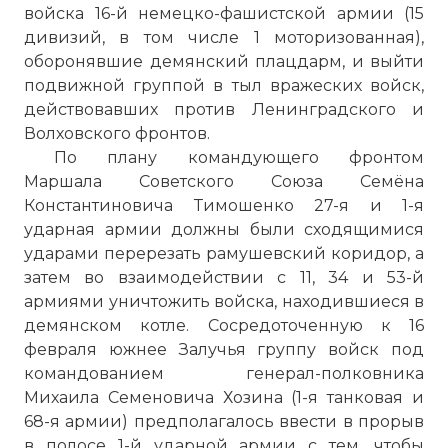
войска 16-й немецко-фашистской армии (15
дивизий, в том числе 1 моторизованная),
оборонявшие демянский плацдарм, и выйти
подвижной группой в тыл вражеских войск,
действовавших против Ленинградского и
Волховского фронтов.
По плану командующего фронтом
Маршала Советского Союза Семёна
Константиновича Тимошенко 27-я и 1-я
ударная армии должны были сходящимися
ударами перерезать рамушевский коридор, а
затем во взаимодействии с 11, 34 и 53-й
армиями уничтожить войска, находившиеся в
демянском котле. Сосредоточенную к 16
февраля южнее Залучья группу войск под
командованием генерал-полковника
Михаила Семеновича Хозина (1-я танковая и
68-я армии) предполагалось ввести в прорыв
в полосе 1-й ударной армии с тем, чтобы