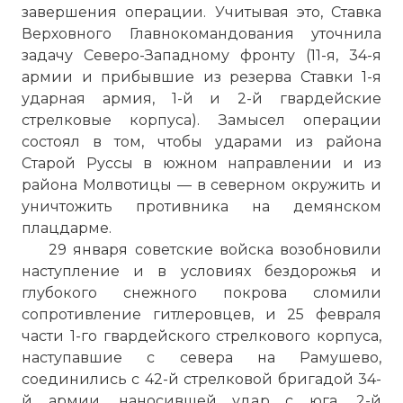
завершения операции. Учитывая это, Ставка
Верховного Главнокомандования уточнила
задачу Северо-Западному фронту (11-я, 34-я
армии и прибывшие из резерва Ставки 1-я
ударная армия, 1-й и 2-й гвардейские
стрелковые корпуса). Замысел операции
состоял в том, чтобы ударами из района
Старой Руссы в южном направлении и из
района Молвотицы — в северном окружить и
уничтожить противника на демянском
плацдарме.
29 января советские войска возобновили
наступление и в условиях бездорожья и
глубокого снежного покрова сломили
сопротивление гитлеровцев, и 25 февраля
части 1-го гвардейского стрелкового корпуса,
наступавшие с севера на Рамушево,
соединились с 42-й стрелковой бригадой 34-
й армии, наносившей удар с юга. 2-й