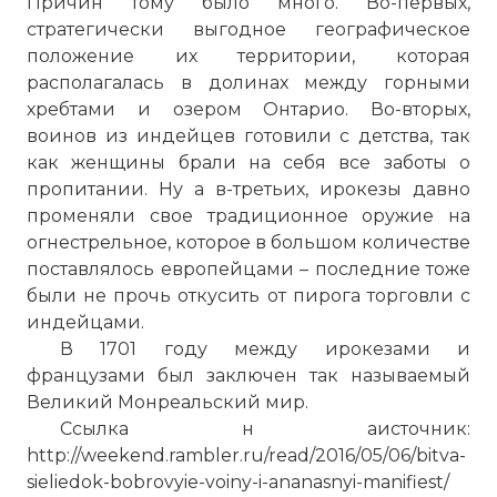
Причин тому было много. Во-первых,
стратегически выгодное географическое
положение их территории, которая
располагалась в долинах между горными
хребтами и озером Онтарио. Во-вторых,
воинов из индейцев готовили с детства, так
как женщины брали на себя все заботы о
пропитании. Ну а в-третьих, ирокезы давно
променяли свое традиционное оружие на
огнестрельное, которое в большом количестве
поставлялось европейцами – последние тоже
были не прочь откусить от пирога торговли с
индейцами.
В 1701 году между ирокезами и
французами был заключен так называемый
Великий Монреальский мир.
Ссылка н аисточник:
http://weekend.rambler.ru/read/2016/05/06/bitva-
sieliedok-bobrovyie-voiny-i-ananasnyi-manifiest/