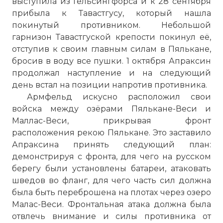
выступила из Гельсингфорса и к 28 сентября
прибыла к Тавастгусу, который нашла
покинутый противником. Небольшой
гарнизон Тавастгуской крепости покинул её,
отступив к своим главным силам в Пялькане,
бросив в воду все пушки. 1 октября Апраксин
продолжал наступление и на следующий
день встал на позиции напротив противника.
Армфельд искусно расположил свои
войска между озёрами Пялькане-Веси и
Маллас-Веси, прикрывая фронт
расположения рекою Пялькане. Это заставило
Апраксина принять следующий план:
демонстрируя с фронта, для чего на русском
берегу были установлены батареи, атаковать
шведов во фланг, для чего часть сил должна
была быть переброшена на плотах через озеро
Малас-Веси. Фронтальная атака должна была
отвлечь внимание и силы противника от