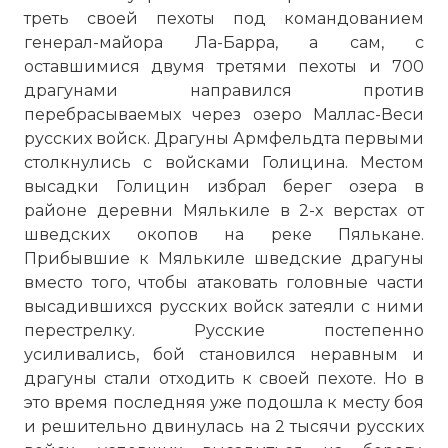
треть своей пехоты под командованием
генерал-майора Ла-Барра, а сам, с
оставшимися двумя третями пехоты и 700
драгунами направился против
перебрасываемых через озеро Маллас-Веси
русских войск. Драгуны Армфельдта первыми
столкнулись с войсками Голицина. Местом
высадки Голицин избрал берег озера в
районе деревни Мялькиле в 2-х верстах от
шведских окопов на реке Пялькане.
Прибывшие к Мялькиле шведские драгуны
вместо того, чтобы атаковать головные части
высадившихся русских войск затеяли с ними
перестрелку. Русские постепенно
усиливались, бой становился неравным и
драгуны стали отходить к своей пехоте. Но в
это время последняя уже подошла к месту боя
и решительно двинулась на 2 тысячи русских