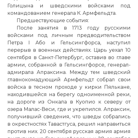
Голицына и шведскими войсками под
командованием генерала К. Армфельдта.
Предшествующие события:
После занятия в 1713 году русскими
войсками под личным предводительством
Петра I Або и Гельсингфорса, наступил
перерыв в военных действиях. Царь уехал 10
сентября в Санкт-Петербург, оставив во главе
армии, собранной в Гельсингфорсе, генерал-
адмирала Апраксина. Между тем шведский
главнокомадующий Армфельдт собрал свои
войска в тесном проходе у кирки Пялькане,
находившейся на берегу одноименной реки,
на дороге из Онкала в Куопио к северу от
озера Малас-Веси, где и укрепился. Апраксин,
получивший сведения, что шведы собрались
в окрестностях Тавастгуса, решил направиться
против них. 20 сентября русская армия армия