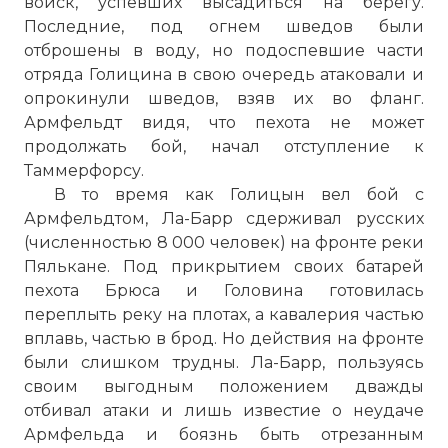
войск, успевших высадиться на берегу.
Последние, под огнем шведов были
отброшены в воду, но подоспевшие части
отряда Голицина в свою очередь атаковали и
опрокинули шведов, взяв их во фланг.
Армфельдт видя, что пехота не может
продолжать бой, начал отступление к
Таммерфорсу.
В то время как Голицын вел бой с
Армфельдтом, Ла-Барр сдерживал русских
(численностью 8 000 человек) на фронте реки
Пялькане. Под прикрытием своих батарей
пехота Брюса и Головина готовилась
переплыть реку на плотах, а кавалерия частью
вплавь, частью в брод. Но действия на фронте
были слишком трудны. Ла-Барр, пользуясь
своим выгодным положением дважды
отбивал атаки и лишь известие о неудаче
Армфельда и боязнь быть отрезанным