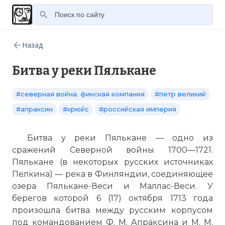
Назад
Битва у реки Пялькане
#северная война. финская компания
#петр великий
#апраксин
#крюйс
#российская империя
Битва у реки Пялькане — одно из
сражений Северной войны 1700—1721.
Пялькане (в некоторых русских источниках
Пелкина) — река в Финляндии, соединяющее
озера Пялькане-Веси и Маллас-Веси. У
берегов которой 6 (17) октября 1713 года
произошла битва между русским корпусом
под командованием Ф. М. Апраксина и М. М.