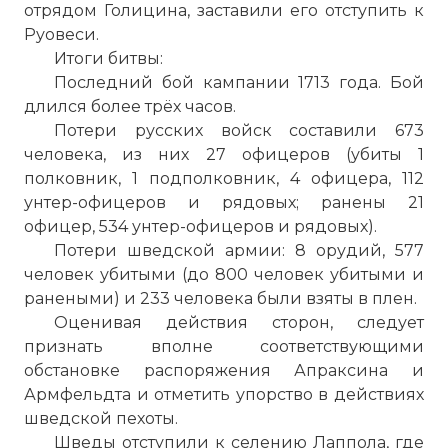
отрядом Голицина, заставили его отступить к
Руовеси.
Итоги битвы:
Последний бой кампании 1713 года. Бой
длился более трёх часов.
Потери русских войск составили 673
человека, из них 27 офицеров (убиты 1
полковник, 1 подполковник, 4 офицера, 112
унтер-офицеров и рядовых; ранены 21
офицер, 534 унтер-офицеров и рядовых).
Потери шведской армии: 8 орудий, 577
человек убитыми (до 800 человек убитыми и
ранеными) и 233 человека были взяты в плен.
Оценивая действия сторон, следует
признать вполне соответствующими
обстановке распоряжения Апраксина и
Армфельдта и отметить упорство в действиях
шведской пехоты.
Шведы отступили к селению Лаппола, где