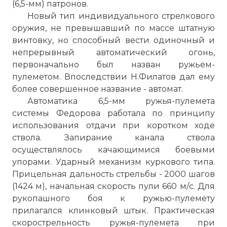
(6,5-мм) патронов.
Новый тип индивидуального стрелкового
оружия, не превышавший по массе штатную
винтовку, но способный вести одиночный и
непрерывный автоматический огонь,
первоначально был назван ружьем-
пулеметом. Впоследствии Н.Филатов дал ему
более совершенное название - автомат.
Автоматика 6,5-мм ружья-пулемета
системы Федорова работала по принципу
использования отдачи при коротком ходе
ствола. Запирание канала ствола
осуществлялось качающимися боевыми
упорами. Ударный механизм куркового типа.
Прицельная дальность стрельбы - 2000 шагов
(1424 м), начальная скорость пули 660 м/с. Для
рукопашного боя к ружью-пулемету
прилагался клинковый штык. Практическая
скорострельность ружья-пулемета при