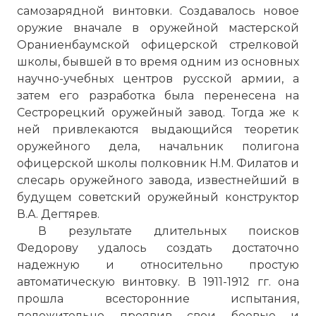
самозарядной винтовки. Создавалось новое
оружие вначале в оружейной мастерской
Ораниенбаумской офицерской стрелковой
школы, бывшей в то время одним из основных
научно-учебных центров русской армии, а
затем его разработка была перенесена на
Сестрорецкий оружейный завод. Тогда же к
ней привлекаются выдающийся теоретик
оружейного дела, начальник полигона
офицерской школы полковник Н.М. Филатов и
слесарь оружейного завода, известнейший в
будущем советский оружейный конструктор
В.А. Дегтярев.
В результате длительных поисков
Федорову удалось создать достаточно
надежную и относительно простую
автоматическую винтовку. В 1911-1912 гг. она
прошла всесторонние испытания,
положительно проявив свои боевые и