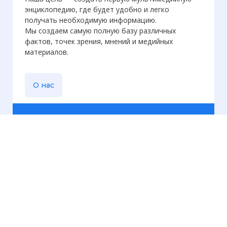
энциклопедию, где будет удобно и легко
получать необходимую информацию.
Мы создаем самую полную базу различных
фактов, точек зрения, мнений и медийных
материалов.
О нас
Еженедельная
рассылка
Присылаем только актуальную информацию без
лишних писем. Свежие и интересующие вас
материалы.