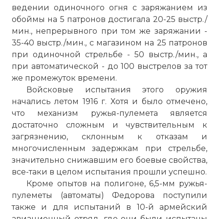
ведении одиночного огня с заряжанием из
обоймы на 5 патронов достигала 20-25 выстр./
мин., непрерывного при том же заряжании -
35-40 выстр./мин., с магазином на 25 патронов
при одиночной стрельбе - 50 выстр./мин., а
при автоматической - до 100 выстрелов за тот
же промежуток времени.
Войсковые испытания этого оружия
начались летом 1916 г. Хотя и было отмечено,
что механизм ружья-пулемета является
достаточно сложным и чувствительным к
загрязнению, склонным к отказам и
многочисленным задержкам при стрельбе,
значительно снижавшим его боевые свойства,
все-таки в целом испытания прошли успешно.
Кроме опытов на полигоне, 6,5-мм ружья-
пулеметы (автоматы) Федорова поступили
также и для испытаний в 10-й армейский
авиационный отряд, где они были испытаны