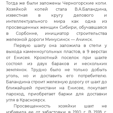
Тогда же были заложены Черногорские копи.
Хозяйкой копей стала В.А.Баландина,
известная в кругу делового и
интеллектуального мира как одна из
просвещенных женщин Сибири, обучавшаяся
в
Сорбонне
, инициатор строительства
железной дороги
Минусинск
—
Ачинск
.
Первую
шахту
она заложила в степи у
выхода каменноугольных пластов, в 9 верстах
от Енисея. Крохотный поселок при
шахте
состоял из двух бараков и нескольких
землянок. Трудно было не только добыть
уголь, но и доставить его потребителю.
Баландина строит железную дорогу от
шахт
до
ближайшей пристани на Енисее, покупает
пароход, приобретает баржи для доставки
угля в
Красноярск
.
Просвещенность хозяйки
шахт
не
избавила ее от забастовки в 1910 г. В 1918 г.