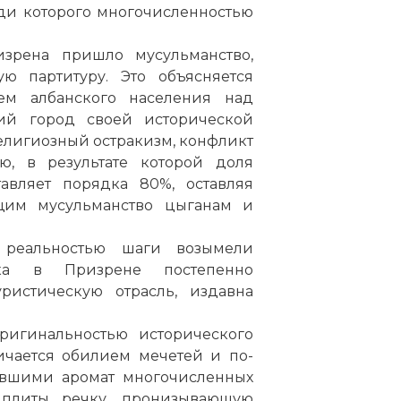
ди которого многочисленностью
зрена пришло мусульманство,
ую партитуру. Это объясняется
ем албанского населения над
ий город своей исторической
елигиозный остракизм, конфликт
ю, в результате которой доля
авляет порядка 80%, оставляя
щим мусульманство цыганам и
 реальностью шаги возымели
вка в Призрене постепенно
уристическую отрасль, издавна
игинальностью исторического
личается обилием мечетей и
по
-
авшими аромат многочисленных
 плиты речку, пронизывающую