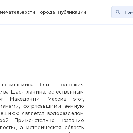
мечательности
Города
Публикации
оложившийся близ подножия
ива Шар-планина, естественным
т Македонии. Массив этот,
измами, сотрясавшими земную
ынешнюю является водоразделом
рей. Примечательно: название
ость», а историческая область