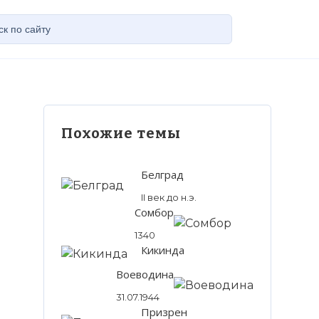
Похожие темы
Белград
II век до н.э.
Сомбор
1340
Кикинда
Воеводина
31.07.1944
Призрен