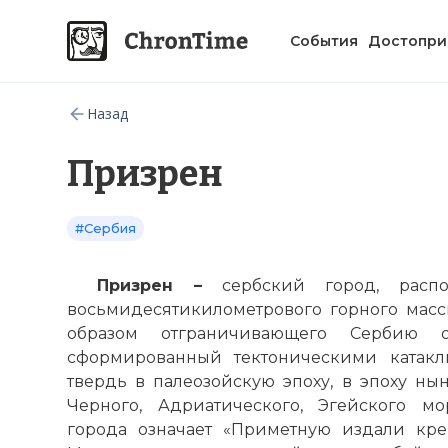
События
Достопри
Назад
Призрен
#Сербия
Призрен –
сербский город, расп
восьмидесятикилометрового горного масс
образом отграничивающего Сербию о
сформированный тектоническими катакл
твердь в палеозойскую эпоху, в эпоху н
Черного, Адриатического, Эгейского мо
города означает «Приметную издали креп