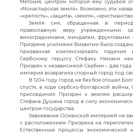
Метохия, центром которой ему судьбой о
«Монастырская земля». Возможно, эти назв
«крепость», «защита», «земля», «христианство»
Земля сия, обращенная в период
православную веру учрежденными зд
виноградниками, миндалем, фруктовыми 
Призрене усилиями Византии была создана 
призванная компенсировать падение
Сербскому герцогу Стефану Немани нен
Призрен к независимой Сербии – два года с
империя
возвратила спорный город под сво
В 1204 году город не без боя отошел Бол
спустя, в ходе сербско-болгарской войны,
присоединил Призрен к землям расшир
Стефана Душана город в силу экономическ
центром государства.
Завоевание Османской
империей
не за
с расположением Призрена на переплетен
Естественные процессы экономической 