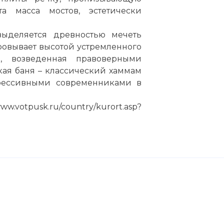
ута масса
мостов
, эстетически
ыделяется древностью мечеть
аровывает высотой устремленного
, возведенная правоверными
цкая баня – классический
хаммам
грессивными современниками в
tpusk.ru/country/kurort.asp?