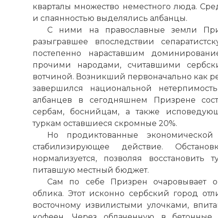
кварталы множество неместного люда. Сре
и спаянностью выделялись албанцы.
С ними на православные земли При
разыгравшее впоследствии сепаратистск
постепенно нараставшим доминировани
прочими народами, считавшими сербск
вотчиной. Возникший первоначально как р
завершился национальной нетерпимость
албанцев в сегодняшнем Призрене сост
сербам, боснийцам, а также исповедую
туркам
оставшиеся скромные 20%.
Но продиктованные экономической
стабилизирующее действие. Обстано
нормализуется, позволяя восстановить т
питавшую местный бюджет.
Сам
по
себе Призрен очаровывает ор
облика. Этот исконно сербский город от
восточному извилистыми улочками, впит
кофеен. Через облаченную в бетонные