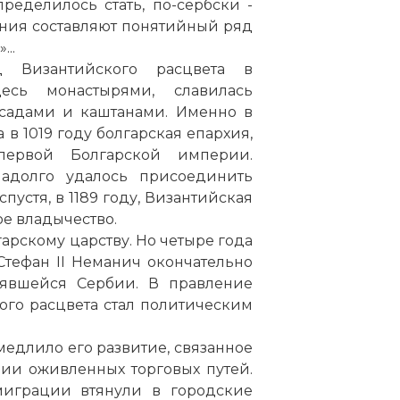
пределилось стать,
по
-сербски -
ания составляют понятийный ряд
...
 Византийского расцвета в
есь монастырями, славилась
садами и каштанами. Именно в
в 1019 году болгарская епархия,
 первой Болгарской
империи
.
адолго удалось присоединить
пустя, в 1189 году, Византийская
е владычество.
гарскому царству. Но четыре года
 Стефан II Неманич окончательно
явшейся Сербии. В правление
ого расцвета стал политическим
медлило его развитие, связанное
ии оживленных торговых путей.
миграции втянули в городские