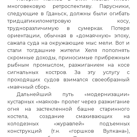
многовековую ретроспективу. Парусники,
следующие в
Гданьск
, должны были огибать
тридцатикилометровую
косу
,
трудноразличимую в сумерках. Потеря
ориентации, обычная в «домаячную» эпоху,
сажала суда на окружающие мыс мели. Вот и
стали тогдашние жители Хеля пополнять
скромные доходы, приносимые прибрежным
рыбным промыслом, разжиганием на
косе
сигнальных костров. За эту услугу с
проходящих судов взимался своеобразный
«маячный сбор».
Дальнейший путь «модернизации»
кустарных «маяков» пролег через разжигание
огня на застекленной башне старинного
костела, создание смахивающих на
колодезных «журавлей» подъемных
конструкций (т.н. «горшков Вулкана»),