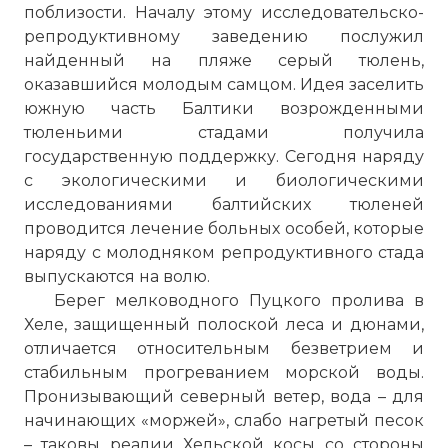
поблизости. Началу этому исследовательско-
репродуктивному заведению послужил
найденный на пляже серый тюлень,
оказавшийся молодым самцом. Идея заселить
южную
часть Балтики возрожденными
тюленьими стадами получила
государственную поддержку. Сегодня наряду
с экологическими и биологическими
исследованиями балтийских тюленей
проводится лечение больных особей, которые
наряду с молодняком репродуктивного стада
выпускаются на волю.
Берег мелководного Пуцкого пролива в
Хеле, защищенный полоской леса и дюнами,
отличается относительным безветрием и
стабильным прогреванием морской воды.
Пронизывающий северный ветер, вода – для
начинающих «моржей», слабо нагретый песок
– таковы реалии Хельской
косы
со стороны