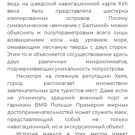
ведь на шведской навигационной карте XVII
века Хель представляла шестерка
изолированных
островов
. Посему
символическое «венчание с Балтикой» можно
объяснить и полутораметровым всего лишь
возвышением
косы
над уровнем моря,
омывающим песчаную твердь с двух сторон.
Этим-то и объясняется сосуществование здесь
двух различных микроклиматов,
подчеркивающих уникальность полуострова.
Несмотря на пляжную репутацию Хеля,
город располагает множеством
завлекательных для туристов мест. Даже если
не упоминать здешний военный
порт
и
гарнизон ВМФ Польши. Примером мирных
достопримечательностей может служить маяк,
представляющий собой не только
навигационный, но и экскурсионный объект.
История маяков в этих местах имеет