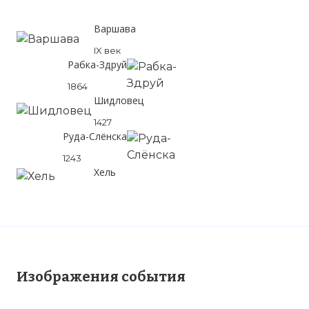
Варшава
IX век
Рабка-Здруй
1864
Шидловец
1427
Руда-Слёнска
1243
Хель
Изображения события