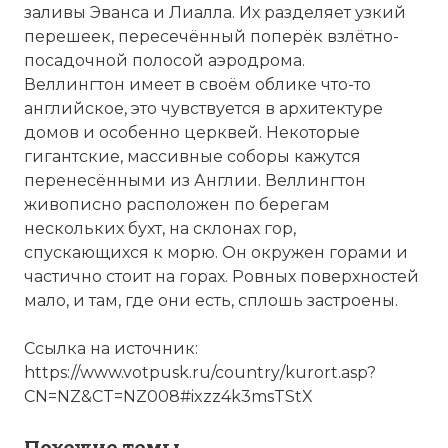
заливы Эванса и Лиалла. Их разделяет узкий
перешеек, пересечённый поперёк взлётно-
посадочной полосой аэродрома.
Веллингтон имеет в своём облике что-то
английское, это чувствуется в архитектуре
домов и особенно церквей. Некоторые
гигантские, массивные соборы кажутся
перенесёнными из Англии. Веллингтон
живописно расположен
по
берегам
нескольких бухт, на склонах гор,
спускающихся к морю. Он окружен горами и
частично стоит на горах.
Ровных
поверхностей
мало, и там, где они есть, сплошь застроены.
Ссылка на источник:
https://www.votpusk.ru/country/kurort.asp?
CN=NZ&CT=NZ008#ixzz4k3msTStX