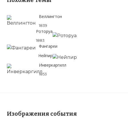
Похожие темы
Веллингтон
1839
Роторуа
1883
Фангареи
Нейпир
Инверкаргилл
1853
Изображения события