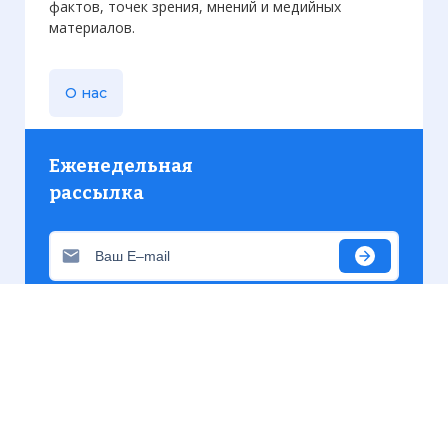
фактов, точек зрения, мнений и медийных
материалов.
О нас
Еженедельная
рассылка
Присылаем только актуальную информацию без
лишних писем. Свежие и интересующие вас
материалы.