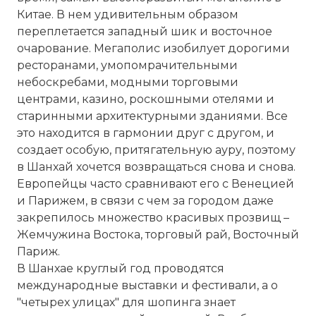
Китае. В нем удивительным образом
переплетается западный шик и восточное
очарование. Мегаполис изобилует дорогими
ресторанами, умопомрачительными
небоскребами, модными торговыми
центрами, казино, роскошными отелями и
старинными архитектурными зданиями. Все
это находится в гармонии друг с другом, и
создает особую, притягательную ауру, поэтому
в Шанхай хочется возвращаться снова и снова.
Европейцы часто сравнивают его с
Венецией
и Парижем, в связи с чем за городом даже
закрепилось множество красивых прозвищ –
Жемчужина Востока, торговый рай, Восточный
Париж
.
В Шанхае круглый год проводятся
международные выставки и фестивали, а о
"четырех улицах" для шопинга знает