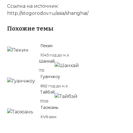
Ссылка на источник:
http://stogorodov.ru/asia/shanghai/
Похожие темы
Пекин
1045 год до н.э.
Шанхай
751
Гуанчжоу
862 год до н.э.
Тайбэй
1709
Таоюань
XVIII век