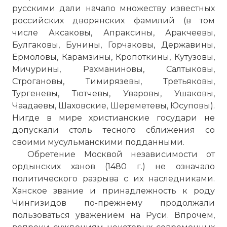
русскими дали начало множеству известных
российских дворянских фамилий (в том
числе Аксаковы, Апраксины, Аракчеевы,
Булгаковы, Бунины, Горчаковы, Державины,
Ермоловы, Карамзины, Кропоткины, Кутузовы,
Мичурины, Рахманиновы, Салтыковы,
Час истины - Русь и Золотая Орда - Трансфор
Строгановы, Тимирязевы, Третьяковы,
Имя:
Тургеневы, Тютчевы, Уваровы, Ушаковы,
Чаадаевы, Шаховские, Шереметевы, Юсуповы).
Комментарий:
Нигде в мире христианские государи не
допускали столь тесного сближения со
своими мусульманскими подданными.
Проверочный код:
Обретение Москвой независимости от
ордынских ханов (1480 г.) не означало
политического разрыва с их наследниками.
Ханское звание и принадлежность к роду
Чингизидов по-прежнему продолжали
пользоваться уважением на Руси. Впрочем,