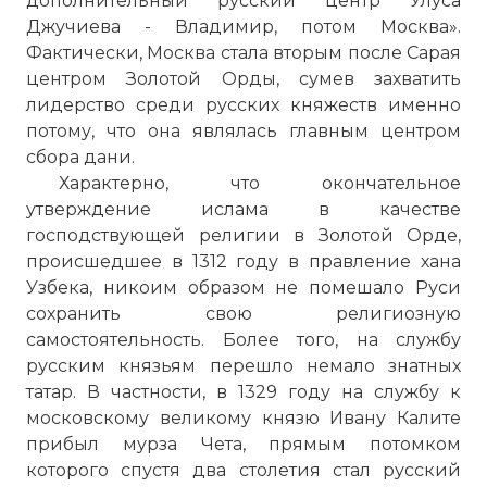
дополнительный русский центр Улуса
Джучиева - Владимир, потом Москва».
Фактически, Москва стала вторым после Сарая
центром Золотой Орды, сумев захватить
лидерство среди русских княжеств именно
потому, что она являлась главным центром
сбора дани.
Характерно, что окончательное
утверждение ислама в качестве
господствующей религии в Золотой Орде,
происшедшее в 1312 году в правление хана
Узбека, никоим образом не помешало Руси
сохранить свою религиозную
самостоятельность. Более того, на службу
русским князьям перешло немало знатных
татар. В частности, в 1329 году на службу к
московскому великому князю Ивану Калите
прибыл мурза Чета, прямым потомком
которого спустя два столетия стал русский