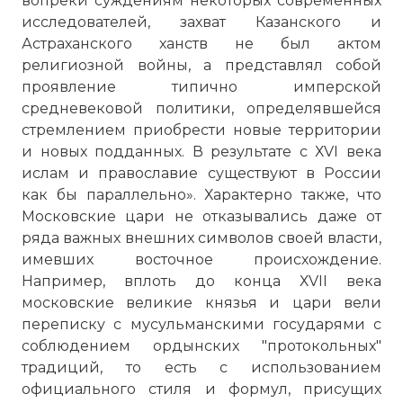
вопреки суждениям некоторых современных
исследователей, захват Казанского и
Астраханского ханств не был актом
религиозной войны, а представлял собой
проявление типично имперской
Вернуться в статью:
Золотая Орда
средневековой политики, определявшейся
стремлением приобрести новые территории
и новых подданных. В результате с ХVI века
ислам и православие существуют в России
как бы параллельно». Характерно также, что
Московские цари не отказывались даже от
ряда важных внешних символов своей власти,
имевших восточное происхождение.
Например, вплоть до конца ХVII века
московские великие князья и цари вели
переписку с мусульманскими государями с
соблюдением ордынских "протокольных"
традиций, то есть с использованием
официального стиля и формул, присущих