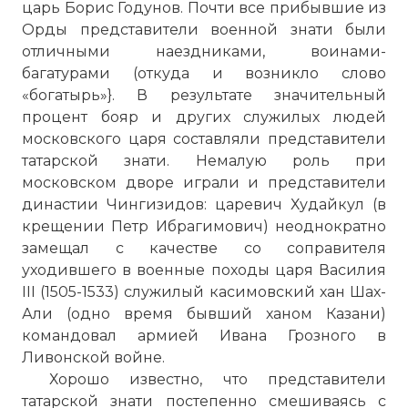
царь Борис Годунов. Почти все прибывшие из
Орды представители военной знати были
отличными наездниками, воинами-
багатурами (откуда и возникло слово
«богатырь»}. В результате значительный
процент бояр и других служилых людей
московского царя составляли представители
☓
татарской знати. Heмалую роль при
московском дворе играли и представители
династии Чингизидов: царевич Худайкул (в
крещении Петр Ибрагимович) неоднократно
замещал с качестве со соправителя
уходившего в военные походы царя Василия
III (1505-1533) служилый касимовский хан Шах-
Али (одно время бывший ханом Казани)
командовал армией Ивана Грозного в
Ливонской войне.
Хорошо известно, что представители
татарской знати постепенно смешиваясь с