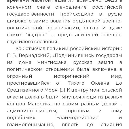
времени набегом, едва ли возможно. Ведь в
конечном счете становление российской
государственности происходило в русле
широкого заимствования ордынской военно-
политической организации, опыта и даже
самих "кадров" - представителей военно-
служилого сословия.
Как отмечал великий российский историк
Г. В. Вернадский, «Подчинившись государям
из дома Чингисхана, русская земля в
политическом отношении была включена в
огромный исторический мир,
простиравшийся от Тихого Океана до
Средиземного Моря. (...) К центру монгольской
власти должны были тянуться люди из разных
концов Материка по своим разным делам -
административным, торговым и тому
подобным». Взаимодействие и
взаимопонимание, вплоть до слияния