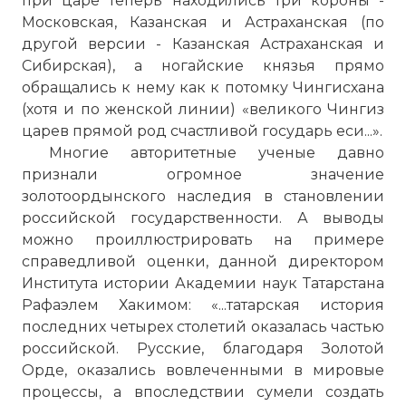
при царе теперь находились три короны -
Московская, Казанская и Астраханская (по
другой версии - Казанская Астраханская и
Сибирская), а ногайские князья прямо
обращались к нему как к потомку Чингисхана
(хотя и по женской линии) «великого Чингиз
царев прямой род счастливой государь еси...».
Многие авторитетные ученые давно
признали огромное значение
золотоордынского наследия в становлении
российской государственности. А выводы
можно проиллюстрировать на примере
справедливой оценки, данной директором
Института истории Академии наук Татарстана
Рафаэлем Хакимом: «...татарская история
последних четырех столетий оказалась частью
российской. Русские, благодаря Золотой
Орде, оказались вовлеченными в мировые
процессы, а впоследствии сумели создать