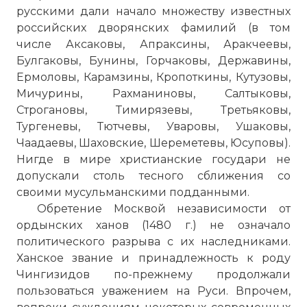
русскими дали начало множеству известных
российских дворянских фамилий (в том
числе Аксаковы, Апраксины, Аракчеевы,
Булгаковы, Бунины, Горчаковы, Державины,
Ермоловы, Карамзины, Кропоткины, Кутузовы,
Мичурины, Рахманиновы, Салтыковы,
Золотая Орда: мифы и реальность
Строгановы, Тимирязевы, Третьяковы,
Имя:
Тургеневы, Тютчевы, Уваровы, Ушаковы,
Чаадаевы, Шаховские, Шереметевы, Юсуповы).
Комментарий:
Нигде в мире христианские государи не
допускали столь тесного сближения со
своими мусульманскими подданными.
Проверочный код:
Обретение Москвой независимости от
ордынских ханов (1480 г.) не означало
политического разрыва с их наследниками.
Ханское звание и принадлежность к роду
Чингизидов по-прежнему продолжали
пользоваться уважением на Руси. Впрочем,