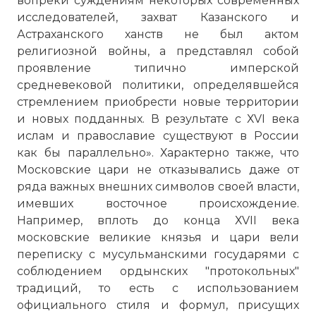
вопреки суждениям некоторых современных
исследователей, захват Казанского и
Астраханского ханств не был актом
религиозной войны, а представлял собой
проявление типично имперской
Вернуться в статью:
Золотая Орда
средневековой политики, определявшейся
стремлением приобрести новые территории
и новых подданных. В результате с ХVI века
ислам и православие существуют в России
как бы параллельно». Характерно также, что
Московские цари не отказывались даже от
ряда важных внешних символов своей власти,
имевших восточное происхождение.
Например, вплоть до конца ХVII века
московские великие князья и цари вели
переписку с мусульманскими государями с
соблюдением ордынских "протокольных"
традиций, то есть с использованием
официального стиля и формул, присущих