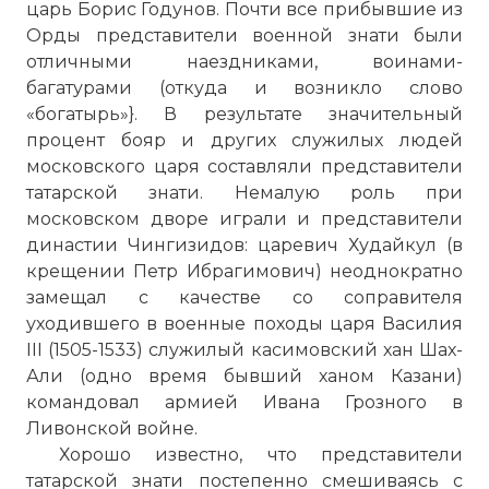
царь Борис Годунов. Почти все прибывшие из
Орды представители военной знати были
отличными наездниками, воинами-
багатурами (откуда и возникло слово
«богатырь»}. В результате значительный
процент бояр и других служилых людей
московского царя составляли представители
☓
татарской знати. Heмалую роль при
московском дворе играли и представители
династии Чингизидов: царевич Худайкул (в
крещении Петр Ибрагимович) неоднократно
замещал с качестве со соправителя
уходившего в военные походы царя Василия
III (1505-1533) служилый касимовский хан Шах-
Али (одно время бывший ханом Казани)
командовал армией Ивана Грозного в
Ливонской войне.
Хорошо известно, что представители
татарской знати постепенно смешиваясь с