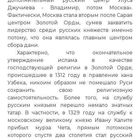
дополнительный русский центр Улуса
Джучиева - Владимир, потом Москва».
Фактически, Москва стала вторым после Сарая
центром Золотой Орды, сумев захватить
лидерство среди русских княжеств именно
потому, что она являлась главным центром
сбора дани.
Характерно, что окончательное
утверждение ислама в качестве
господствующей религии в Золотой Орде,
происшедшее в 1312 году в правление хана
Узбека, никоим образом не помешало Руси
сохранить свою религиозную
самостоятельность. Более того, на службу
русским князьям перешло немало знатных
татар. В частности, в 1329 году на службу к
московскому великому князю Ивану Калите
прибыл мурза Чета, прямым потомком
которого спустя два столетия стал русский