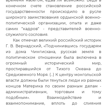
времени набегом, едва ли возможно. Ведь в
конечном счете становление российской
государственности происходило в русле
широкого заимствования ордынской военно-
политической организации, опыта и даже
самих "кадров" - представителей военно-
служилого сословия.
Как отмечал великий российский историк
Г. В. Вернадский, «Подчинившись государям
из дома Чингисхана, русская земля в
политическом отношении была включена в
огромный исторический мир,
простиравшийся от Тихого Океана до
Средиземного Моря. (...) К центру монгольской
власти должны были тянуться люди из разных
концов Материка по своим разным делам -
административным, торговым и тому
подобным». Взаимодействие и
взаимопонимание, вплоть до слияния