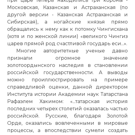
при царе теперь находились три короны -
Московская, Казанская и Астраханская (по
другой версии - Казанская Астраханская и
Сибирская), а ногайские князья прямо
обращались к нему как к потомку Чингисхана
(хотя и по женской линии) «великого Чингиз
царев прямой род счастливой государь еси...».
Многие авторитетные ученые давно
признали огромное значение
золотоордынского наследия в становлении
российской государственности. А выводы
можно проиллюстрировать на примере
справедливой оценки, данной директором
Института истории Академии наук Татарстана
Рафаэлем Хакимом: «...татарская история
последних четырех столетий оказалась частью
российской. Русские, благодаря Золотой
Орде, оказались вовлеченными в мировые
процессы, а впоследствии сумели создать