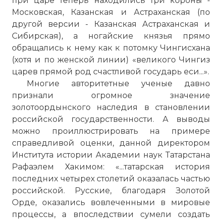
при царе теперь находились три короны -
Московская, Казанская и Астраханская (по
другой версии - Казанская Астраханская и
Сибирская), а ногайские князья прямо
обращались к нему как к потомку Чингисхана
(хотя и по женской линии) «великого Чингиз
царев прямой род счастливой государь еси...».
Многие авторитетные ученые давно
признали огромное значение
золотоордынского наследия в становлении
российской государственности. А выводы
можно проиллюстрировать на примере
справедливой оценки, данной директором
Института истории Академии наук Татарстана
Рафаэлем Хакимом: «...татарская история
последних четырех столетий оказалась частью
российской. Русские, благодаря Золотой
Орде, оказались вовлеченными в мировые
процессы, а впоследствии сумели создать