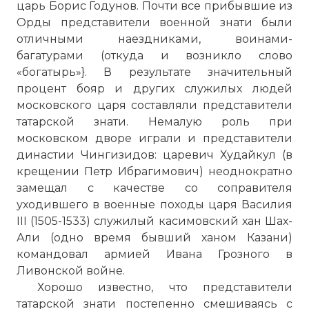
царь Борис Годунов. Почти все прибывшие из
Орды представители военной знати были
отличными наездниками, воинами-
багатурами (откуда и возникло слово
«богатырь»}. В результате значительный
процент бояр и других служилых людей
московского царя составляли представители
татарской знати. Heмалую роль при
московском дворе играли и представители
династии Чингизидов: царевич Худайкул (в
крещении Петр Ибрагимович) неоднократно
замещал с качестве со соправителя
уходившего в военные походы царя Василия
☓
III (1505-1533) служилый касимовский хан Шах-
Али (одно время бывший ханом Казани)
командовал армией Ивана Грозного в
Ливонской войне.
Хорошо известно, что представители
татарской знати постепенно смешиваясь с