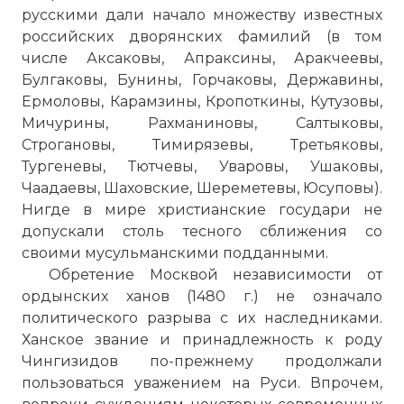
русскими дали начало множеству известных
российских дворянских фамилий (в том
числе Аксаковы, Апраксины, Аракчеевы,
Булгаковы, Бунины, Горчаковы, Державины,
Ермоловы, Карамзины, Кропоткины, Кутузовы,
Мичурины, Рахманиновы, Салтыковы,
Строгановы, Тимирязевы, Третьяковы,
Культура Золотой Орды
Тургеневы, Тютчевы, Уваровы, Ушаковы,
Фото статьи:
Чаадаевы, Шаховские, Шереметевы, Юсуповы).
Нигде в мире христианские государи не
допускали столь тесного сближения со
своими мусульманскими подданными.
Обретение Москвой независимости от
ордынских ханов (1480 г.) не означало
политического разрыва с их наследниками.
Ханское звание и принадлежность к роду
Чингизидов по-прежнему продолжали
пользоваться уважением на Руси. Впрочем,