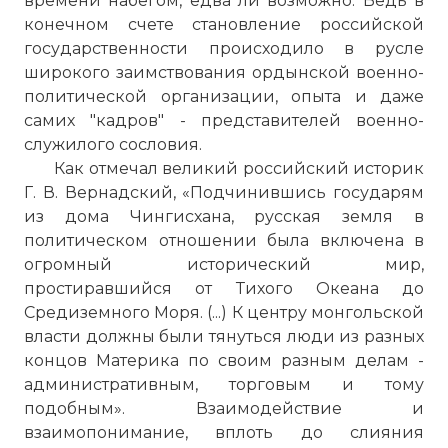
времени набегом, едва ли возможно. Ведь в
конечном счете становление российской
государственности происходило в русле
широкого заимствования ордынской военно-
политической организации, опыта и даже
самих "кадров" - представителей военно-
служилого сословия.
Как отмечал великий российский историк
Г. В. Вернадский, «Подчинившись государям
из дома Чингисхана, русская земля в
политическом отношении была включена в
огромный исторический мир,
простиравшийся от Тихого Океана до
Средиземного Моря. (...) К центру монгольской
власти должны были тянуться люди из разных
концов Материка по своим разным делам -
административным, торговым и тому
подобным». Взаимодействие и
взаимопонимание, вплоть до слияния