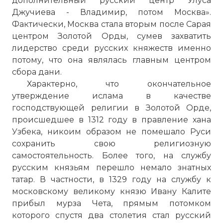
дополнительный русский центр Улуса
Джучиева - Владимир, потом Москва».
Фактически, Москва стала вторым после Сарая
центром Золотой Орды, сумев захватить
лидерство среди русских княжеств именно
потому, что она являлась главным центром
сбора дани.
Характерно, что окончательное
утверждение ислама в качестве
господствующей религии в Золотой Орде,
происшедшее в 1312 году в правление хана
Узбека, никоим образом не помешало Руси
сохранить свою религиозную
самостоятельность. Более того, на службу
русским князьям перешло немало знатных
татар. В частности, в 1329 году на службу к
московскому великому князю Ивану Калите
прибыл мурза Чета, прямым потомком
которого спустя два столетия стал русский