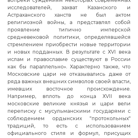
вопреки суждениям некоторых современных
исследователей, захват Казанского и
Астраханского ханств не был актом
религиозной войны, а представлял собой
проявление типично имперской
средневековой политики, определявшейся
стремлением приобрести новые территории
и новых подданных. В результате с ХVI века
ислам и православие существуют в России
как бы параллельно». Характерно также, что
Московские цари не отказывались даже от
ряда важных внешних символов своей власти,
имевших восточное происхождение.
Например, вплоть до конца ХVII века
московские великие князья и цари вели
переписку с мусульманскими государями с
соблюдением ордынских "протокольных"
традиций, то есть с использованием
официального стиля и формул, присущих