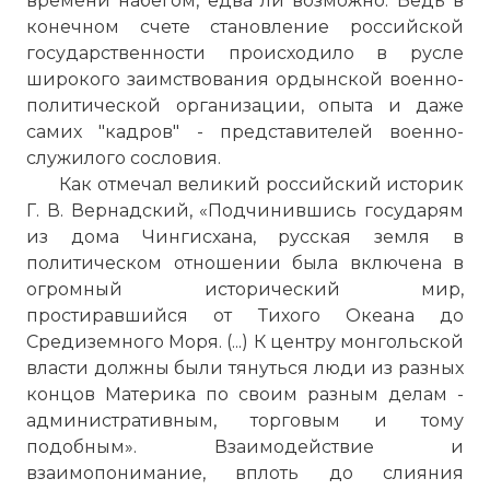
времени набегом, едва ли возможно. Ведь в
конечном счете становление российской
государственности происходило в русле
широкого заимствования ордынской военно-
политической организации, опыта и даже
самих "кадров" - представителей военно-
служилого сословия.
Как отмечал великий российский историк
Г. В. Вернадский, «Подчинившись государям
из дома Чингисхана, русская земля в
политическом отношении была включена в
огромный исторический мир,
простиравшийся от Тихого Океана до
Средиземного Моря. (...) К центру монгольской
власти должны были тянуться люди из разных
концов Материка по своим разным делам -
административным, торговым и тому
подобным». Взаимодействие и
взаимопонимание, вплоть до слияния