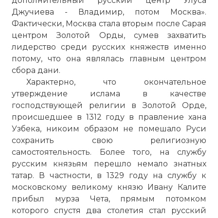
дополнительный русский центр Улуса
Джучиева - Владимир, потом Москва».
Фактически, Москва стала вторым после Сарая
центром Золотой Орды, сумев захватить
лидерство среди русских княжеств именно
потому, что она являлась главным центром
сбора дани.
Характерно, что окончательное
утверждение ислама в качестве
господствующей религии в Золотой Орде,
происшедшее в 1312 году в правление хана
Узбека, никоим образом не помешало Руси
сохранить свою религиозную
самостоятельность. Более того, на службу
русским князьям перешло немало знатных
татар. В частности, в 1329 году на службу к
московскому великому князю Ивану Калите
прибыл мурза Чета, прямым потомком
которого спустя два столетия стал русский