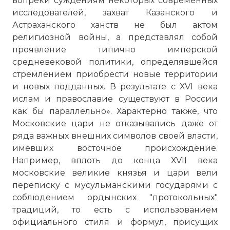
вопреки суждениям некоторых современных
исследователей, захват Казанского и
Астраханского ханств не был актом
религиозной войны, а представлял собой
проявление типично имперской
средневековой политики, определявшейся
стремлением приобрести новые территории
и новых подданных. В результате с ХVI века
ислам и православие существуют в России
как бы параллельно». Характерно также, что
Московские цари не отказывались даже от
ряда важных внешних символов своей власти,
имевших восточное происхождение.
Например, вплоть до конца ХVII века
московские великие князья и цари вели
переписку с мусульманскими государями с
соблюдением ордынских "протокольных"
традиций, то есть с использованием
официального стиля и формул, присущих