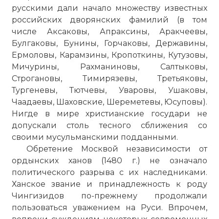
русскими дали начало множеству известных
российских дворянских фамилий (в том
числе Аксаковы, Апраксины, Аракчеевы,
Булгаковы, Бунины, Горчаковы, Державины,
Ермоловы, Карамзины, Кропоткины, Кутузовы,
Мичурины, Рахманиновы, Салтыковы,
Строгановы, Тимирязевы, Третьяковы,
Тургеневы, Тютчевы, Уваровы, Ушаковы,
Чаадаевы, Шаховские, Шереметевы, Юсуповы).
Нигде в мире христианские государи не
допускали столь тесного сближения со
своими мусульманскими подданными.
Куликовская битва. Миниатюра из
Обретение Москвой независимости от
«Сказания о Мамаевом побоище».
ордынских ханов (1480 г.) не означало
Тохтамыш в 1380 году разгромил
политического разрыва с их наследниками.
собранные Мамаем после поражения в
Ханское звание и принадлежность к роду
Куликовской битве остатки войск на
Чингизидов по-прежнему продолжали
реке Калке
пользоваться уважением на Руси. Впрочем,
Фото статьи: