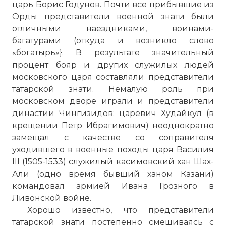
царь Борис Годунов. Почти все прибывшие из
Орды представители военной знати были
отличными наездниками, воинами-
багатурами (откуда и возникло слово
«богатырь»}. В результате значительный
процент бояр и других служилых людей
московского царя составляли представители
татарской знати. Heмалую роль при
московском дворе играли и представители
династии Чингизидов: царевич Худайкул (в
крещении Петр Ибрагимович) неоднократно
замещал с качестве со соправителя
уходившего в военные походы царя Василия
☓
III (1505-1533) служилый касимовский хан Шах-
Али (одно время бывший ханом Казани)
командовал армией Ивана Грозного в
Ливонской войне.
Хорошо известно, что представители
татарской знати постепенно смешиваясь с