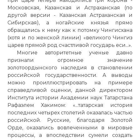
при царе теперь находились три короны -
Московская, Казанская и Астраханская (по
другой версии - Казанская Астраханская и
Сибирская), а ногайские князья прямо
обращались к нему как к потомку Чингисхана
(хотя и по женской линии) «великого Чингиз
царев прямой род счастливой государь еси...».
Многие авторитетные ученые давно
признали огромное значение
золотоордынского наследия в становлении
российской государственности. А выводы
можно проиллюстрировать на примере
справедливой оценки, данной директором
Института истории Академии наук Татарстана
Рафаэлем Хакимом: «...татарская история
последних четырех столетий оказалась частью
российской. Русские, благодаря Золотой
Орде, оказались вовлеченными в мировые
процессы, а впоследствии сумели создать