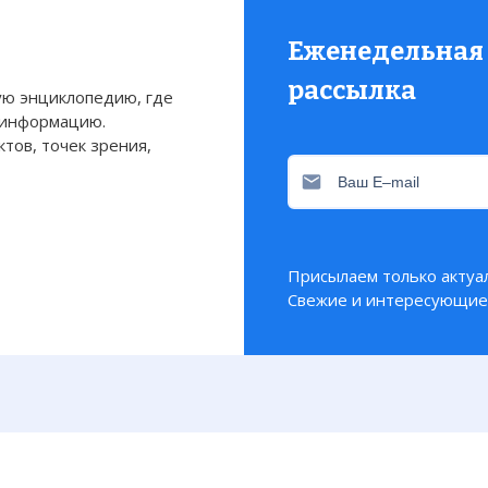
Еженедельная
рассылка
ю энциклопедию, где
 информацию.
тов, точек зрения,
Присылаем только актуа
Свежие и интересующие 