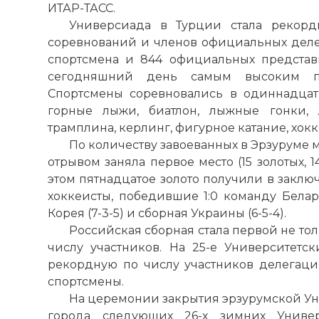
ИТАР-ТАСС.
Универсиада в Турции стала рекорд
соревнований и членов официальных делег
спортсмена и 844 официальных представит
сегодняшний день самым высоким по
Спортсмены соревновались в одиннадцат
горные лыжи, биатлон, лыжные гонки,
трамплина, керлинг, фигурное катание, хокк
По количеству завоеванных в Эрзуруме 
отрывом заняла первое место (15 золотых, 1
этом пятнадцатое золото получили в закл
хоккеисты, победившие 1:0 команду Белар
Корея (7-3-5) и сборная Украины (6-5-4).
Российская сборная стала первой не тол
числу участников. На 25-е Университетс
рекордную по числу участников делегацию
спортсмены.
На церемонии закрытия эрзурумской У
города следующих 26-х зимних Универ