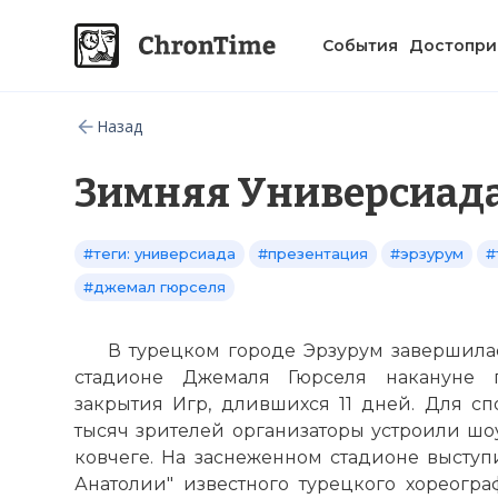
События
Достопри
Назад
Зимняя Универсиада
#теги: универсиада
#презентация
#эрзурум
#
#джемал гюрселя
В турецком городе Эрзурум завершила
стадионе Джемаля Гюрселя накануне 
закрытия Игр, длившихся 11 дней. Для сп
тысяч зрителей организаторы устроили шо
ковчеге. На заснеженном стадионе выступ
Анатолии" известного турецкого хореогра