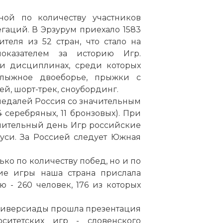
ной по количеству участников
аций. В Эрзурум приехало 1583
еля из 52 стран, что стало на
казателем за историю Игр.
и дисциплинах, среди которых
 лыжное двоеборье, прыжки с
ей, шорт-трек, сноубординг.
медалей Россия со значительным
4 серебряных, 11 бронзовых). При
ючительный день Игр российские
уси. За Россией следует Южная
ько по количеству побед, но и по
кие игры наша страна прислала
 - 260 человек, 176 из которых
ниверсиады прошла презентация
ситетских игр - словенского