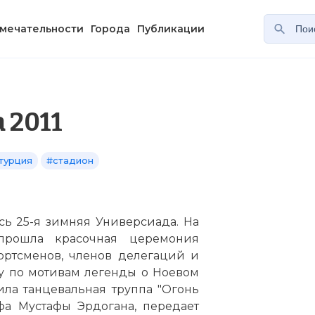
мечательности
Города
Публикации
 2011
турция
#стадион
сь 25-я зимняя Универсиада. На
прошла красочная церемония
ортсменов, членов делегаций и
у по мотивам легенды о Ноевом
ила танцевальная труппа "Огонь
фа Мустафы Эрдогана, передает