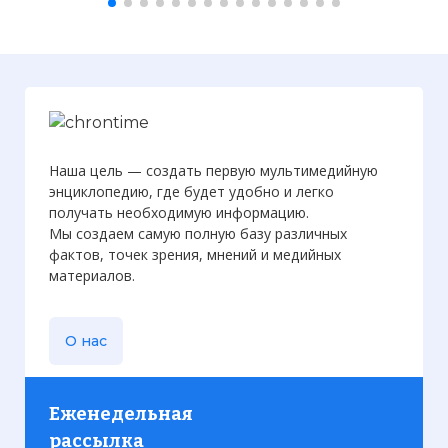
Камеры видеонаблюдения засняли землетрясе
около 1500 человек
Имя:
Комментарий:
Наша цель — создать первую мультимедийную
энциклопедию, где будет удобно и легко
Проверочный код:
получать необходимую информацию.
Мы создаем самую полную базу различных
фактов, точек зрения, мнений и медийных
материалов.
О нас
Еженедельная
рассылка