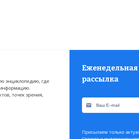
Еженедельная
рассылка
ю энциклопедию, где
 информацию.
devastadores terremotos que azotaron al Perú desde el
тов, точек зрения,
:
Присылаем только актуа
 код:
Свежие и интересующие 