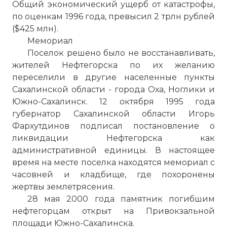
Общий экономический ущерб от катастрофы,
по оценкам 1996 года, превысил 2 трлн рублей
($425 млн).
Мемориал
Поселок решено было не восстанавливать,
жителей Нефтегорска по их желанию
переселили в другие населенные пункты
Сахалинской области - города Оха, Ноглики и
Южно-Сахалинск. 12 октября 1995 года
Землетрясение в Нефтегорске
губернатор Сахалинской области Игорь
Имя:
Фархутдинов подписал постановление о
ликвидации Нефтегорска как
Комментарий:
административной единицы. В настоящее
время на месте поселка находятся мемориал с
Проверочный код:
часовней и кладбище, где похоронены
жертвы землетрясения.
28 мая 2000 года памятник погибшим
нефтегорцам открыт на Привокзальной
площади Южно-Сахалинска.