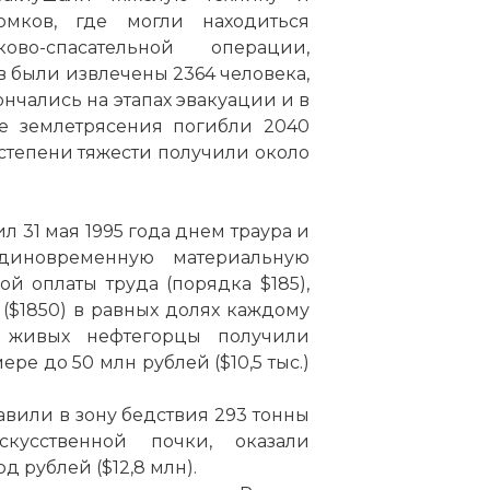
мков, где могли находиться
-спасательной операции,
в были извлечены 2364 человека,
ончались на этапах эвакуации и в
те землетрясения погибли 2040
 степени тяжести получили около
 31 мая 1995 года днем траура и
диновременную материальную
 оплаты труда (порядка $185),
($1850) в равных долях каждому
 живых нефтегорцы получили
е до 50 млн рублей ($10,5 тыс.)
авили в зону бедствия 293 тонны
кусственной почки, оказали
 рублей ($12,8 млн).