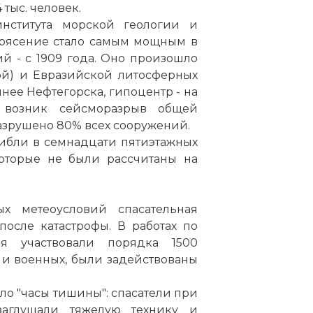
 тыс. человек.
нститута морской геологии и
трясение стало самым мощным в
 - с 1909 года. Оно произошло
ой) и Евразийской литосферных
чнее Нефтегорска, гипоцентр - на
 возник сейсморазрыв общей
разрушено 80% всех сооружений.
ибли в семнадцати пятиэтажных
которые не были рассчитаны на
х метеоусловий спасательная
после катастрофы. В работах по
я участвовали порядка 1500
 и военных, были задействованы
о "часы тишины": спасатели при
заглушали тяжелую технику и