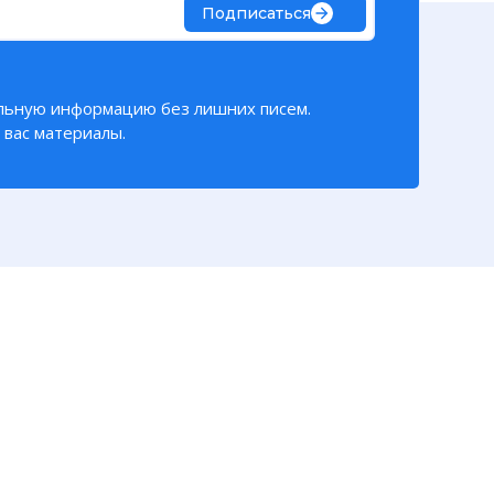
Подписаться
зики РАН
е за всю
льную информацию без лишних писем.
вас материалы.