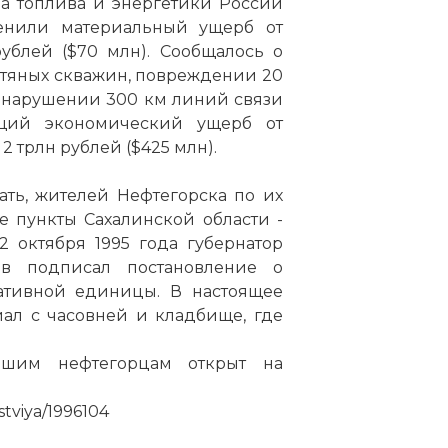
ва топлива и энергетики России
енили материальный ущерб от
ублей ($70 млн). Сообщалось о
фтяных скважин, повреждении 20
 нарушении 300 км линий связи
щий экономический ущерб от
2 трлн рублей ($425 млн).
ать, жителей Нефтегорска по их
 пункты Сахалинской области -
2 октября 1995 года губернатор
ов подписал постановление о
ативной единицы. В настоящее
ал с часовней и кладбище, где
шим нефтегорцам открыт на
stviya/1996104