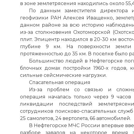
в зоне землетрясения находились около 55,4
По данным заместителя директора и
геофизики РАН Алексея Иващенко, земле
данном районе за всю историю наблюдений
из-за столкновения Охотоморской (Охотск
плит. Эпицентр находился в 20-30 км восто
глубине 9 км. На поверхности земли
протяженностью до 35 км. В поселке было 
Большинство людей в Нефтегорске пог
блочных домах постройки 1960-х годов, 
сильные сейсмические нагрузки.
Спасательная операция
Из-за проблем со связью и сложны
операция началась только через 9 часов 
ликвидации последствий землетрясени
сотрудников поисково-спасательных служб
25 самолетов, 24 вертолета, 66 автомобилей.
В Нефтегорске МЧС России впервые ввел
разборе завалов на некоторое время 