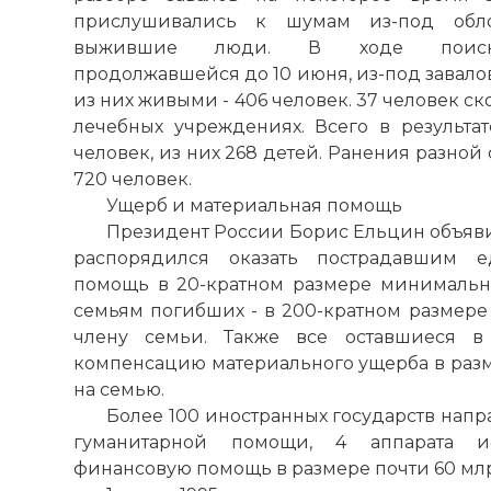
прислушивались к шумам из-под обло
выжившие люди. В ходе поисково
продолжавшейся до 10 июня, из-под завало
из них живыми - 406 человек. 37 человек ск
лечебных учреждениях. Всего в результа
человек, из них 268 детей. Ранения разной
720 человек.
Ущерб и материальная помощь
Президент России Борис Ельцин объявил
распорядился оказать пострадавшим е
помощь в 20-кратном размере минимальной
семьям погибших - в 200-кратном размере 
члену семьи. Также все оставшиеся в
компенсацию материального ущерба в размер
на семью.
Более 100 иностранных государств напр
гуманитарной помощи, 4 аппарата ис
финансовую помощь в размере почти 60 млрд