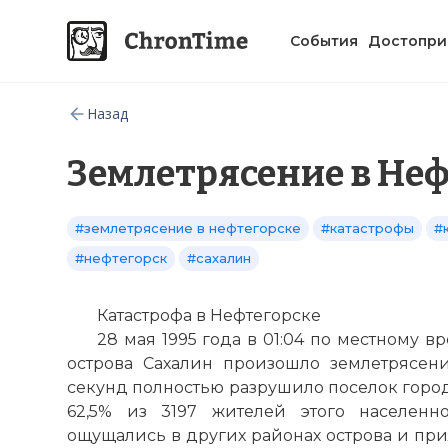
События
Достопри
Назад
Землетрясение в Неф
#землетрясение в нефтегорске
#катастрофы
#
#нефтегорск
#сахалин
Катастрофа в Нефтегорске
28 мая 1995 года в 01:04 по местному в
острова Сахалин произошло землетрясени
секунд полностью разрушило поселок город
62,5% из 3197 жителей этого населенн
ощущались в других районах острова и при