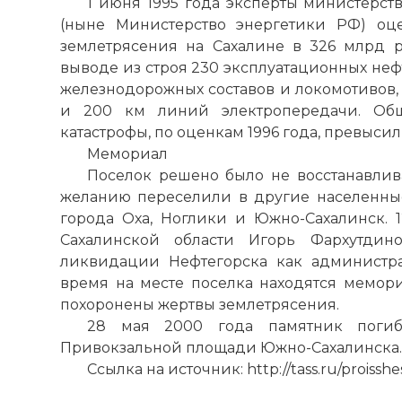
1 июня 1995 года эксперты министерст
(ныне Министерство энергетики РФ) оц
землетрясения на Сахалине в 326 млрд р
выводе из строя 230 эксплуатационных не
железнодорожных составов и локомотивов,
и 200 км линий электропередачи. Об
катастрофы, по оценкам 1996 года, превысил 
Мемориал
Поселок решено было не восстанавлив
желанию переселили в другие населенные
города Оха, Ноглики и Южно-Сахалинск. 1
Сахалинской области Игорь Фархутдин
ликвидации Нефтегорска как администр
время на месте поселка находятся мемори
похоронены жертвы землетрясения.
28 мая 2000 года памятник погиб
Привокзальной площади Южно-Сахалинска.
Ссылка на источник: http://tass.ru/proisshe