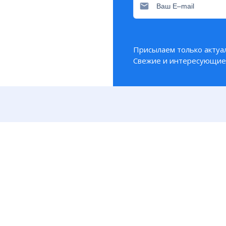
амдиректора института морской геологии и геофи
щенко, землетрясение стало самым мощным в район
блюдений
Присылаем только актуа
Свежие и интересующие 