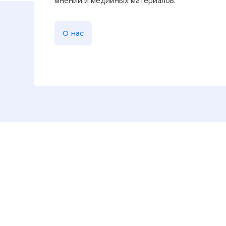
мнений и медийных материалов.
По данным з
Алексея Ива
О нас
историю на
Фото статьи: