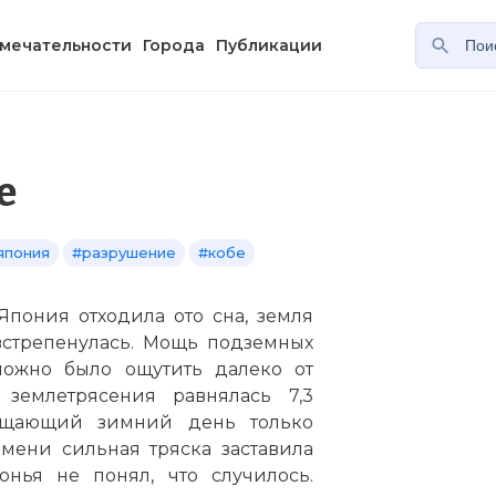
мечательности
Города
Публикации
е
япония
#разрушение
#кобе
 Япония отходила ото сна, земля
встрепенулась. Мощь подземных
 можно было ощутить далеко от
 землетрясения равнялась 7,3
ещающий зимний день только
емени сильная тряска заставила
онья не понял, что случилось.