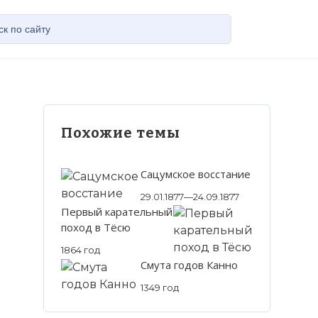
Похожие темы
Сацумское восстание
29.01.1877—24.09.1877
Первый карательный
поход в Тёсю
1864 год
Смута годов Канно
1349 год