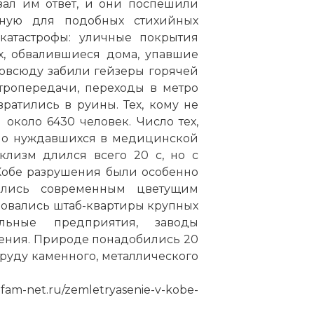
зал им ответ, и они поспешили
ную для подобных стихийных
-катастрофы: уличные покрытия
х, обвалившиеся дома, упавшие
овсюду забили гейзеры горячей
тропередачи, переходы в метро
ратились в руины. Тех, кому не
 около 6430 человек. Число тех,
 но нуждавшихся в медицинской
клизм длился всего 20 с, но с
Кобе разрушения были особенно
ились современным цветущим
новались штаб-квартиры крупных
ельные предприятия, заводы
ения. Природе понадобились 20
 груду каменного, металлического
m-net.ru/zemletryasenie-v-kobe-