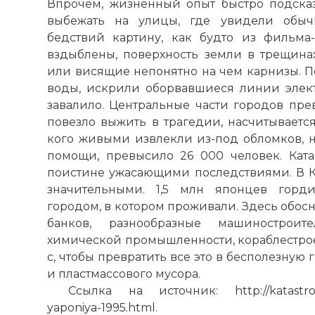
Впрочем, жизненный опыт быстро подска
выбежать на улицы, где увидели обыч
бедствий картину, как будто из фильма
вздыблены, поверхность земли в трещина
или висящие непонятно на чем карнизы. П
воды, искрили оборвавшиеся линии элек
завалило. Центральные части городов прев
повезло выжить в трагедии, насчитывается
кого живыми извлекли из-под обломков,
помощи, превысило 26 000 человек. Ката
поистине ужасающими последствиями. В 
значительными. 1,5 млн японцев горд
городом, в котором проживали. Здесь обос
банков, разнообразные машиностроит
химической промышленности, кораблестро
с, чтобы превратить все это в бесполезную
и пластмассового мусора.
Ссылка на источник: http://katastrofa
yaponiya-1995.html.