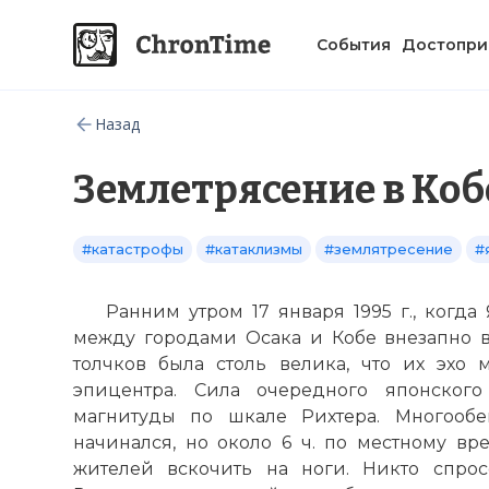
События
Достопри
Назад
Землетрясение в Коб
#катастрофы
#катаклизмы
#землятресение
#
Ранним утром 17 января 1995 г., когда
между городами Осака и Кобе внезапно 
толчков была столь велика, что их эхо
эпицентра. Сила очередного японского
магнитуды по шкале Рихтера. Многооб
начинался, но около 6 ч. по местному вр
жителей вскочить на ноги. Никто спрос