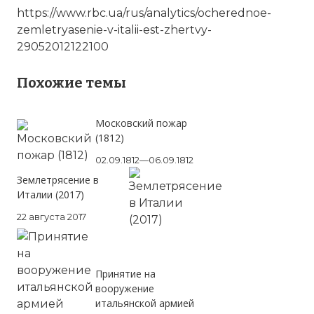
https://www.rbc.ua/rus/analytics/ocherednoe-
zemletryasenie-v-italii-est-zhertvy-
29052012122100
Похожие темы
Московский пожар
(1812)
02.09.1812—06.09.1812
Землетрясение в
Италии (2017)
Землетрясение в Италии
22 августа 2017
Имя:
Комментарий:
Принятие на
вооружение
Проверочный код:
итальянской армией