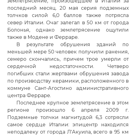
землетрясение, произошедшее в Италии за
последний месяц. 20 мая серия подземных
толчков силой 6,0 баллов также потрясла
север Италии. Очаг залегал в 50 км от города
Болонья, однако землетрясение ощутили
также в Модене и Ферраре.
В результате обрушения зданий по
меньшей мере 50 человек получили ранения,
семеро скончались, причем трое умерли от
сердечной недостаточности. Четверо
погибших стали жертвами обрушения завода
по производству керамики, расположенного в
коммуне Сант-Агостино административного
центра Ферраре.
Последнее крупное землетрясение в этом
регионе произошло 6 апреля 2009 г.
Подземные толчки магнитудой 6,3 сотрясли
самое сердце Италии: эпицентр находился
неподалеку от города Л'Акуила, всего в 95 км