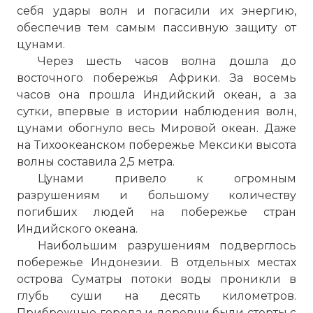
себя удары волн и погасили их энергию,
обеспечив тем самым пассивную защиту от
цунами.
Через шесть часов волна дошла до
восточного побережья Африки. За восемь
часов она прошла
Индийский океан
, а за
сутки, впервые в истории наблюдения волн,
цунами обогнуло весь Мировой океан. Даже
на Тихоокеанском побережье Мексики высота
волны составила 2,5 метра.
Цунами привело к огромным
разрушениям и большому количеству
погибших людей на побережье стран
Индийского океана.
Наибольшим разрушениям подверглось
побережье Индонезии. В отдельных местах
острова Суматры потоки воды проникли в
глубь суши на десять километров.
Прибрежные города и деревни были стерты с