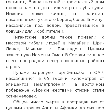
☓
гостиниц. Волна высотой с трехэтажный дом
прошла там на два километра вглубь суши.
Нижние этажи жилищ и гостиниц,
находившихся у самого берега, более 15 минут
находились под водой, превратившись в
ловушку для их обитателей.
Гигантские волны также привели к
массовой гибели людей в Малайзии, Шри-
Ланке, Мьянме и Бангладеш. Цунами
захлестнуло Йемен и Оман. В Сомали сильнее
всего пострадали северо-восточные районы
страны.
Землетрясение было необыкновенно
Цунами затронуло Порт-Элизабет в ЮАР,
большим в географическом смысле.
находящийся в 6,9 тысячи километров от
Произошёл сдвиг около 1200 км (по
эпицентра землетрясения. На восточном
некоторым оценкам — 1600 км) породы
побережье Африки жертвами стихии стали
на расстояние в 15 м вдоль зоны
сотни человек.
субдукции, в результате чего Индийская
Общее число жертв в пострадавших от
плита сдвинулась под Бирманскую
цунами странах Азии и Африки до сих пор
плиту.