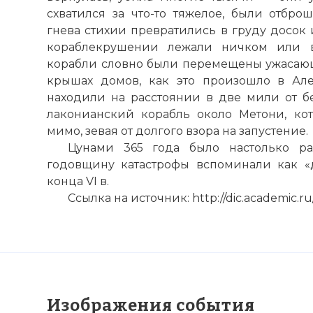
☓
схватился за что-то тяжелое, были отбро
гнева стихии превратились в груду досок 
кораблекрушении лежали ничком или в
корабли словно были перемещены ужасаю
крышах домов, как это произошло в
Ал
находили на расстоянии в две мили от бе
лаконианский корабль около Метони, ко
мимо, зевая от долгого взора на запустение.
Цунами 365 года было настолько ра
годовщину катастрофы вспоминали как «
конца VI в.
Ссылка на источник: http://dic.academic.ru/
Изображения события