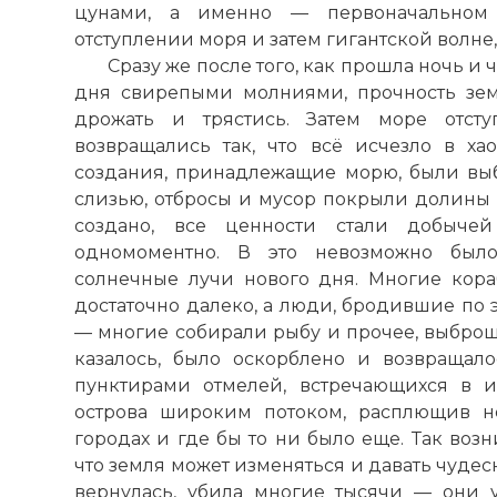
цунами, а именно — первоначальном 
отступлении моря и затем гигантской волне,
Сразу же после того, как прошла ночь и
дня свирепыми молниями, прочность зем
дрожать и трястись. Затем море отсту
возвращались так, что всё исчезло в х
создания, принадлежащие морю, были вы
слизью, отбросы и мусор покрыли долины и
создано, все ценности стали добычей
одномоментно. В это невозможно было
солнечные лучи нового дня. Многие кор
достаточно далеко, а люди, бродившие по 
— многие собирали рыбу и прочее, выброш
казалось, было оскорблено и возвращало
пунктирами отмелей, встречающихся в и
острова широким потоком, расплющив н
городах и где бы то ни было еще. Так возн
что земля может изменяться и давать чудес
вернулась, убила многие тысячи — они ут