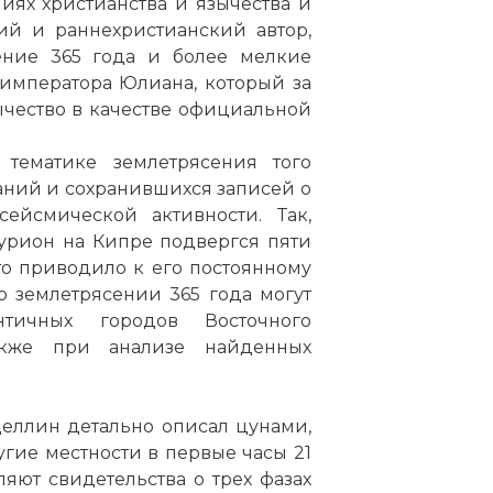
иях христианства и язычества и
ний и раннехристианский автор,
ение 365 года и более мелкие
императора Юлиана, который за
зычество в качестве официальной
тематике землетрясения того
аний и сохранившихся записей о
ейсмической активности. Так,
урион
на Кипре подвергся пяти
то приводило к его постоянному
 землетрясении 365 года могут
тичных городов Восточного
акже при анализе найденных
ллин детально описал цунами,
гие местности в первые часы 21
яют свидетельства о трех фазах