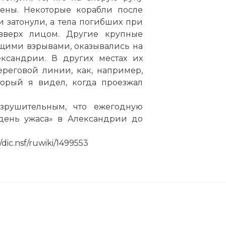
шены. Некоторые корабли после
и затонули, а тела погибших при
верх лицом. Другие крупные
щими взрывами, оказывались на
ександрии
. В других местах их
реговой линии, как, например,
торый я видел, когда проезжал
зрушительным, что ежегодную
день ужаса» в
Александрии
до
dic.nsf/ruwiki/1499553