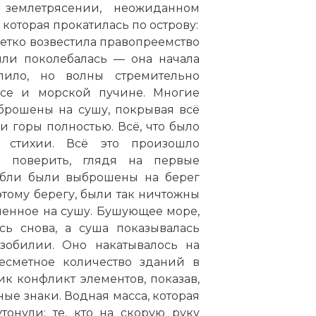
землетрясении, неожиданном
 которая прокатилась по острову:
 четко возвестила правопреемство
ли поколебалась — она начала
пило, но волны стремительно
аосе и морской пучине. Многие
брошены на сушу, покрывая всё
 горы полностью. Всё, что было
 стихии. Всё это произошло
 поверить, глядя на первые
абли были выброшены на берег
этому берегу, были так ничтожны
енное на сушу. Бушующее море,
сь снова, а суша показывалась
зобилии. Оно накатывалось на
есметное количество зданий в
ик конфликт элементов, показав,
ные знаки. Водная масса, которая
онули; те, кто на скорую руку