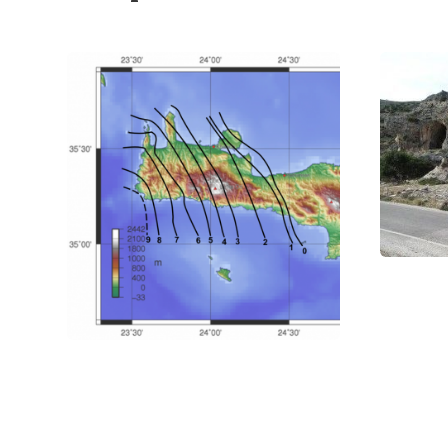
В 365 году 
которого док
Фото статьи: