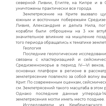
северной Ливии, Египте, на Кипре и в 
уничтожены практически все города.
Землетрясение на Крите вызвало цу
южным и восточным побережьям Средизем
Ливия,
Александрия
и дельта Нила, пог
корабли были отброшены на 3 км вглуб
значительное влияние на мышление позд
того периода обращались к тематике земле
Геология
Последние геологические исследования 
связаны с кластеризацией и сейсмичес
Средиземноморье в период IV—VI веков,
основных платформ в регионе в рассмат
землетрясение повлекло за собой волну выс
Крит. По современным оценкам, сейсмическ
см. Землетрясений такого масштаба в этом
Однако последние данные углерода-14
землетрясения могли иметь место позднее.
Исследователи из Кембриджского 