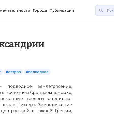
мечательности
Города
Публикации
ександрии
т
#остров
#подводное
 подводное землетрясение,
а в Восточном Средиземноморье,
временные геологи оценивают
 шкале Рихтера. Землетрясение
 центральной и южной Греции,