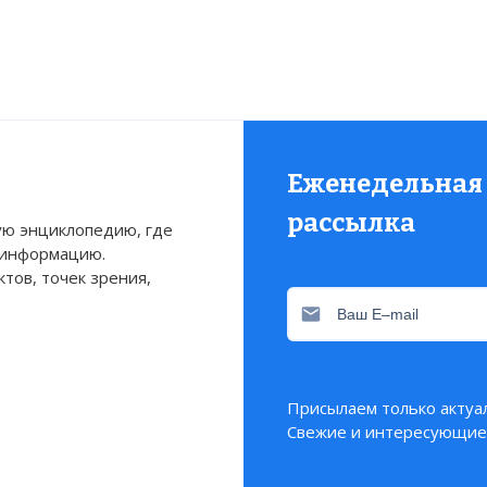
Еженедельная
рассылка
ю энциклопедию, где
 информацию.
тов, точек зрения,
Присылаем только актуа
Свежие и интересующие 