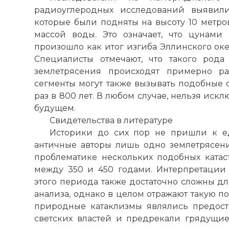
радиоуглеродных исследований выявили
которые были подняты на высоту 10 метро
массой воды. Это означает, что цунами
произошло как итог изгиба Эллинского оке
Специалисты отмечают, что такого род
землетрясения происходят примерно ра
сегменты могут также вызывать подобные 
раз в 800 лет. В любом случае, нельзя иск
будущем.
Свидетельства в литературе
Историки до сих пор не пришли к е
античные авторы лишь одно землетрясени
проблематике нескольких подобных ката
между 350 и 450 годами. Интерпретации 
этого периода также достаточно сложны д
анализа, однако в целом отражают такую п
природные катаклизмы являлись предос
светских властей и предрекали грядущие