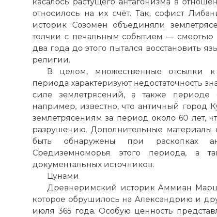
касалось растущего антагонизма в отношен
относилось на их счёт. Так, софист Либа
историк Созомен объединяли землетряс
толчки с печальным событием — смертью 
два года до этого пытался восстановить я
религии.
В целом, множественные отсылки к 
периода характеризуют недостаточность зн
силе землетрясений, а также периоде с
например, известно, что
античный город К
землетрясениям за период около 60 лет, ч
разрушению. Дополнительные материалы о
быть обнаружены при раскопках ан
Средиземноморья этого периода, а т
документальных источников.
Цунами
Древнеримский историк Аммиан Марце
которое обрушилось на
Александрию
и дру
июля 365 года. Особую ценность представл