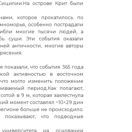
Сицилии.На острове Крит были
нами, которое прокатилось по
номорья, особенно пострадали
ибли многие тысячи людей, а
ь суши. Эти события оказали
ней античности, многие авторы
трясения.
показали, что события 365 года
кой активностью в восточном
 что могло изменить положение
риваемый период.Как полагают,
отой в 9 м, которая захлестнула
ий момент составлял ~10^29 дин
 регионе больше не происходило.
 показывают, что подводные
университета на основании