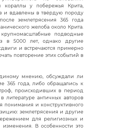
 кораллы у побережья Крита,
в и вдавлены в твёрдую породу
 после землетрясения 365 года
анического желоба около Крита.
а крупномасштабные подводные
з в 5000 лет, однако другие
сдвиги и встречаются примерно
лючать повторение этих событий в
диному мнению, обсуждали ли
е 365 года, либо обращались к
строф, происходивших в период
в литературе античных авторов
ля понимания и конструктивного
озицию: землетрясения и другие
тережением для религиозных и
 изменения. В особенности это