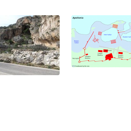
нашей эры землетрясение на Крите вызвало цунами, 
атились до Греции, Италии и Египта.