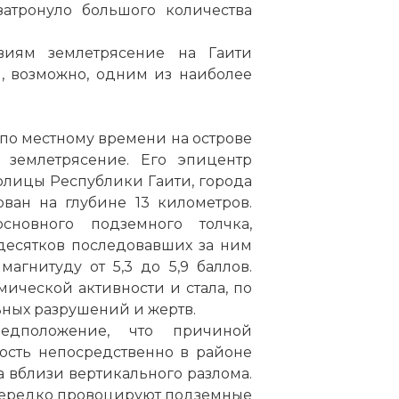
атронуло большого количества
виям землетрясение на Гаити
, возможно, одним из наиболее
ы по местному времени на острове
 землетрясение. Его эпицентр
олицы Республики Гаити, города
ван на глубине 13 километров.
сновного подземного толчка,
 десятков последовавших за ним
агнитуду от 5,3 до 5,9 баллов.
ической активности и стала, по
ных разрушений и жертв.
едположение, что причиной
ость непосредственно в районе
а вблизи вертикального разлома.
нередко провоцируют подземные