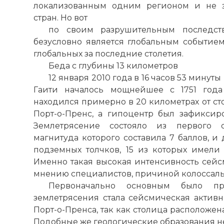
локализованным одним регионом и не з
стран. Но вот
по своим разрушительным последст
безусловно является глобальным событием
глобальных за последние столетия.
Беда с глубины 13 километров
12 января 2010 года в 16 часов 53 минут
Гаити началось мощнейшее с 1751 года
находился примерно в 20 километрах от ст
Порт-о-Пренс, а гипоцентр был зафиксиро
Землетрясение состояло из первого о
магнитуда которого составила 7 баллов, и
подземных толчков, 15 из которых имели м
Именно такая высокая интенсивность сейсм
мнению специалистов, причиной колоссаль
Первоначально основным было пр
землетрясения стала сейсмическая активн
Порт-о-Пренса, так как столица расположен
Подобные же геологические образования 