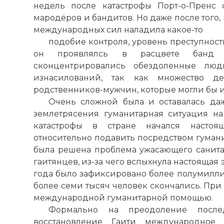
недель после катастрофы Порт-о-Пренс 
мародёров и бандитов. Но даже после того
международных сил наладила какое-то
подобие контроля, уровень преступност
он проявлялсь в расцвете банд 
сконцентрировались обездоленные люд
изнасилований, так как множество 
родственников-мужчин, которые могли бы и
Очень сложной была и оставалась даж
землетрясения гуманитарная ситуация на
катастрофы в стране начался настоя
относительно подавить посредством гуман
была решена проблема ужасающего санит
гаитянцев, из-за чего вспыхнула настоящая
года было зафиксировано более полумиллио
более семи тысяч человек скончались. При 
международной гуманитарной помощью.
Формально на преодоление после
восстановление Гаити международное 