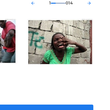
1
014
 12 января.