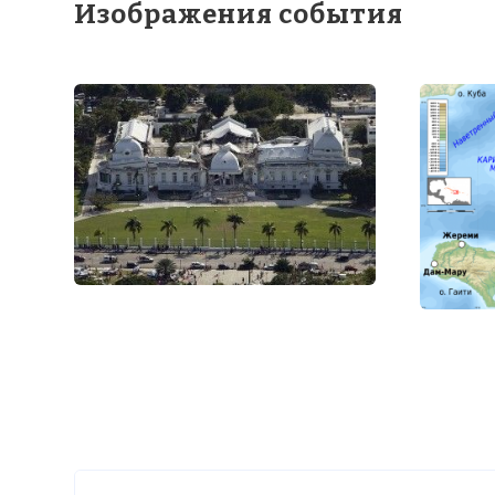
Изображения события
Трещины поп
Фото статьи: