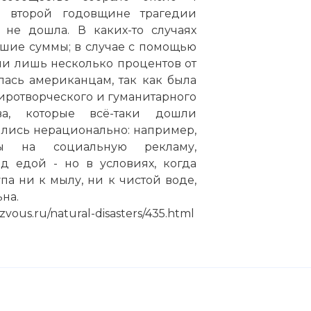
 второй годовщине трагедии
 не дошла. В каких-то случаях
шие суммы; в случае с помощью
и лишь несколько процентов от
улась американцам, так как была
иротворческого и гуманитарного
ва, которые всё-таки дошли
ились нерационально: например,
ы на социальную рекламу,
 едой - но в условиях, когда
а ни к мылу, ни к чистой воде,
на.
ous.ru/natural-disasters/435.html