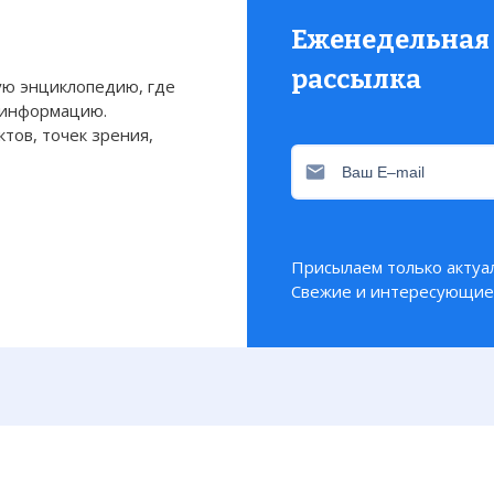
Еженедельная
рассылка
ю энциклопедию, где
 информацию.
тов, точек зрения,
Присылаем только актуа
Свежие и интересующие 