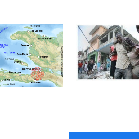
олзли по дому после землетрясения в Порт-о-Пренс