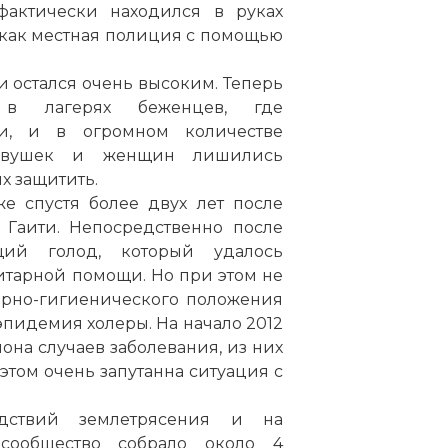
фактически находился в руках
, как местная полиция с помощью
и остался очень высоким. Теперь
в лагерях беженцев, где
и, и в огромном количестве
девушек и женщин лишились
х защитить.
е спустя более двух лет после
 Гаити. Непосредственно после
щий голод, который удалось
итарной помощи. Но при этом не
арно-гигиенического положения
 эпидемия холеры. На начало 2012
на случаев заболевания, из них
этом очень запутанна ситуация с
дствий землетрясения и на
сообщество собрало около 4