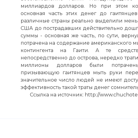
☓
миллиардов долларов. Но при этом ко
основная часть этих денег до гаитянцев
различные страны реально выделили мень
США до пострадавших действительно дошл
суммы - основная же часть, по сути, верн
потрачена на содержание американского м
контингента на Гаити. А те средст
непосредственно до острова, нередко трат
миллионы долларов были потрачен
призывающую гаитянцев мыть руки перед
значительное число людей не имеют доступ
эффективность такой траты денег сомнитель
Ссылка на источник: http://www.chuchotezv