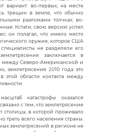
т вариант: во-первых, на месте
сь трещин в земле, что обычно
льными разломами толчках; во-
нные. Кстати, свою версию успел
с: он полагал, что имело место
огического оружия, которое США
 специалисты не разделяли его
емлетрясения заключается в
а между Северо-Американской и
, землетрясение 2010 года это
в этой области контакта между
тивности.
масштаб катастрофы оказался
связано с тем, что землетрясение
т столицы, в которой проживало
но треть всего населения страны.
обных землетрясений в регионе не