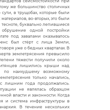
стандартов сейсмостойкости при
 тому же большинство столичных
сути, в трущобах, которые были
 материалов, во-вторых, это были
тесноте, буквально лепившиеся
и обрушение одной постройки
тате под завалами оказывалось
ренс был стёрт с лица Земли,
оворя уже о бедных кварталах. В
жертв землетрясения превысило
тепени тяжести получили около
гаитянцев лишились крыши над
сь по наихудшему возможному
емлетрясения только начались,
 с лишним года продолжались.
туации не являлась образцом
нной власти и законности. Когда
я и система инфраструктуры в
анархия. В течение нескольких