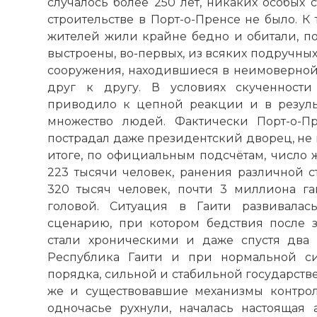
случалось более 250 лет, никаких особых 
строительстве в Порт-о-Пренсе не было. К
жителей жили крайне бедно и обитали, по 
выстроены, во-первых, из всяких подручных
сооружения, находившиеся в неимоверной 
друг к другу. В условиях скученност
приводило к цепной реакции и в резуль
множество людей. Фактически Порт-о-П
пострадал даже президентский дворец, не г
итоге, по официальным подсчётам, число 
223 тысячи человек, ранения различной с
320 тысяч человек, почти 3 миллиона 
головой. Ситуация в Гаити развивала
сценарию, при котором бедствия после з
стали хроническими и даже спустя два
Республика Гаити и при нормальной си
порядка, сильной и стабильной государстве
же и существовавшие механизмы контрол
одночасье рухнули, началась настоящая 