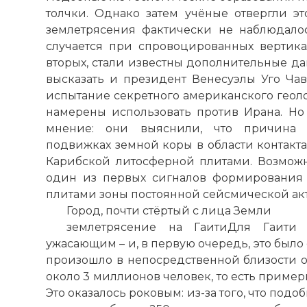
толчки. Однако затем учёные отвергли это
землетрясения фактически не наблюдало
случается при спровоцированных вертика
вторых, стали известны дополнительные да
высказать и президент Венесуэлы Уго Чаве
испытание секретного американского геол
намерены использовать против Ирана. Но
мнение: они выяснили, что причина з
подвижках земной коры в области контакт
Карибской литосферной плитами. Возможно
один из первых сигналов формирования 
плитами зоны постоянной сейсмической ак
Город, почти стёртый с лица Земли
землетрясение на ГаитиДля Гаити 
ужасающим – и, в первую очередь, это было 
произошло в непосредственной близости о
около 3 миллионов человек, то есть пример
Это оказалось роковым: из-за того, что под