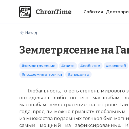
События
Достопри
Назад
Землетрясение на Гаи
#землетрясение
#гаити
#событие
#масштаб
#подземные толчки
#эпицентр
Глобальность, то есть степень мирового 
определяют либо по его масштабам, л
масштабам землетрясение на острове Гаит
года, вряд ли можно признать глобальным 
из множества подземных толчков был магнит
самый мощный из зафиксированных. К 