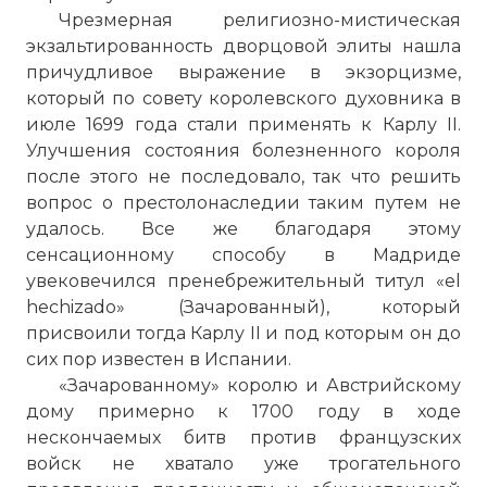
Чрезмерная религиозно-мистическая
экзальтированность дворцовой элиты нашла
причудливое выражение в экзорцизме,
который по совету королевского духовника в
июле 1699 года стали применять к Карлу II.
Улучшения состояния болезненного короля
после этого не последовало, так что решить
вопрос о престолонаследии таким путем не
удалось. Все же благодаря этому
сенсационному способу в Мадриде
В последние годы Карл II, чьё состояние
увековечился пренебрежительный титул «el
быстро ухудшалось, озаботился
hechizado» (Зачарованный), который
наследованием престола: он завещал его
присвоили тогда Карлу II и под которым он до
сначала своему внучатому племяннику
сих пор известен в Испании.
Иосифу Фердинанду Баварскому, а
«Зачарованному» королю и Австрийскому
после того, как он скончался в детском
дому примерно к 1700 году в ходе
возрасте в феврале 1699 года — Филиппу,
нескончаемых битв против французских
герцогу Анжуйскому, внуку Людовика
войск не хватало уже трогательного
XIV, который приходился Карлу II тоже