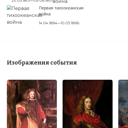
20.05.1801—09.06.1801
Первая тихоокеанская
война
14.04.1864—10.05.1866
Изображения события