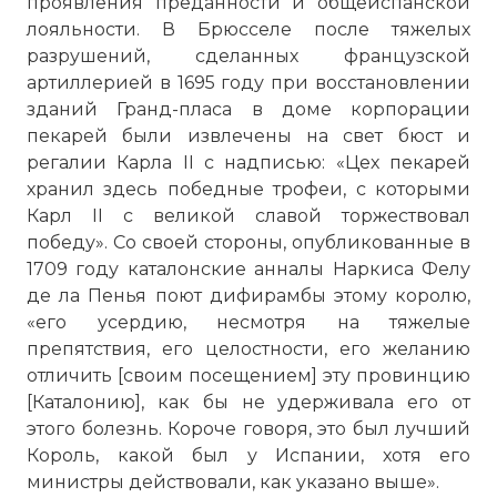
проявления преданности и общеиспанской
внучатым племянником, поскольку
лояльности. В Брюсселе после тяжелых
король Франции был женат на его
разрушений, сделанных французской
старшей сестре Марии Терезии.
артиллерией в 1695 году при восстановлении
Фото статьи:
зданий Гранд-пласа в доме корпорации
пекарей были извлечены на свет бюст и
регалии Карла II с надписью: «Цех пекарей
хранил здесь победные трофеи, с которыми
Карл II с великой славой торжествовал
победу». Со своей стороны, опубликованные в
1709 году каталонские анналы Наркиса Фелу
де ла Пенья поют дифирамбы этому королю,
«его усердию, несмотря на тяжелые
препятствия, его целостности, его желанию
отличить [своим посещением] эту провинцию
[Каталонию], как бы не удерживала его от
этого болезнь. Короче говоря, это был лучший
Король, какой был у Испании, хотя его
министры действовали, как указано выше».