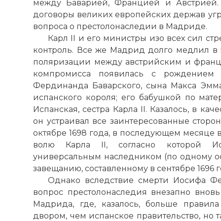
между Баварией, Францией и Австрией.
договоры великих европейских держав угр
вопроса о престолонаследии в Мадриде.
Карл II и его министры изо всех сил ст
контроль. Все же Мадрид долго медлил в 
поляризации между австрийским и франц
компромисса появилась с рождением 
Фердинанда Баварского, сына Макса Эмм
испанского короля; его бабушкой по мат
Испанская, сестра Карла II. Казалось, в к
он устраивал все заинтересованные сторон
октябре 1698 года, в последующем месяце
волю Карла II, согласно которой И
универсальным наследником (по одному 
завещанию, составленному в сентябре 1696 г
Однако вследствие смерти Иосифа Фе
вопрос престолонаследия внезапно вновь 
Мадрида, где, казалось, больше правил
двором, чем испанское правительство, но 