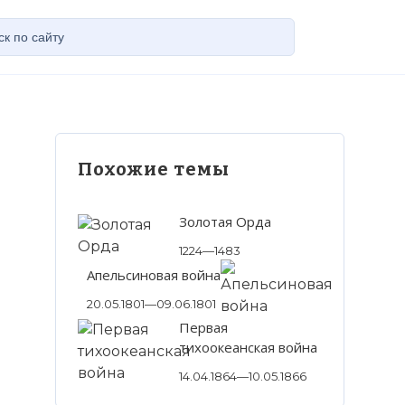
Похожие темы
Золотая Орда
1224—1483
Апельсиновая война
20.05.1801—09.06.1801
Первая
тихоокеанская война
14.04.1864—10.05.1866