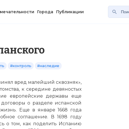
мечательности
Города
Публикации
панского
ть
#контроль
#наследие
чинял вред малейший сквозняк»,
потомства, к середине девяностых
икие европейские державы еще
е договоры о разделе испанской
 жизнь. Еще в январе 1668 года
бное соглашение. В 1698 году
ь о том, как поделить Испанию