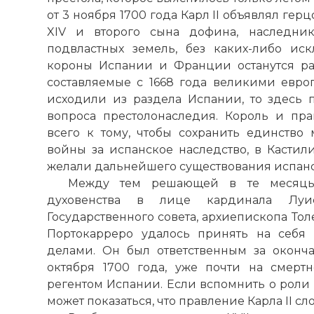
от 3 ноября 1700 года Карл II объявлял ге
XIV и второго сына дофина, наследник
подвластных земель, без каких-либо ис
короны Испании и Франции останутся ра
составляемые с 1668 года великими евр
исходили из раздела Испании, то здесь
вопроса престолонаследия. Король и пр
всего к тому, чтобы сохранить единство 
войны за испанское наследство, в Касти
желали дальнейшего существования испан
Между тем решающей в те месяцы 
духовенства в лице кардинала Луи
Государственного совета, архиепископа Толе
Портокарреро удалось принять на себя 
делами. Он был ответственным за оконча
октября 1700 года, уже почти на смерт
регентом Испании. Если вспомнить о роли Н
может показаться, что правление Карла II с