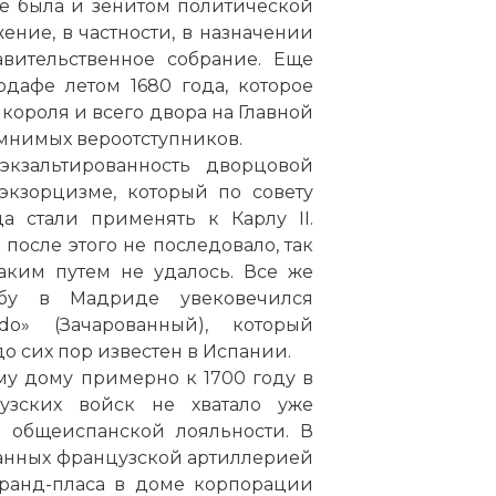
же была и зенитом политической
ение, в частности, в назначении
вительственное собрание. Еще
дафе летом 1680 года, которое
короля и всего двора на Главной
мнимых вероотступников.
☓
экзальтированность дворцовой
кзорцизме, который по совету
а стали применять к Карлу II.
после этого не последовало, так
аким путем не удалось. Все же
обу в Мадриде увековечился
do» (Зачарованный), который
до сих пор известен в Испании.
му дому примерно к 1700 году в
узских войск не хватало уже
и общеиспанской лояльности. В
анных французской артиллерией
Гранд-пласа в доме корпорации