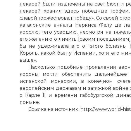
пекарей были извлечены на свет бюст и ре
пекарей хранил здесь победные трофеи,
славой торжествовал победу». Со своей сто
каталонские анналы Наркиса Фелу де л
королю, «его усердию, несмотря на тяжелы
его желанию отличить [своим посещением] 
бы не удерживала его от этого болезнь. 
Король, какой был у Испании, хотя его ми
выше».
Насколько подобные проявления верно
короны могли обеспечить дальнейшее 
испанской монархии, в конечном счет
европейским державам и затяжной войне з
о Карле II и времени габсбургской дина
поныне.
Ссылка на источник: http://www.world-hist