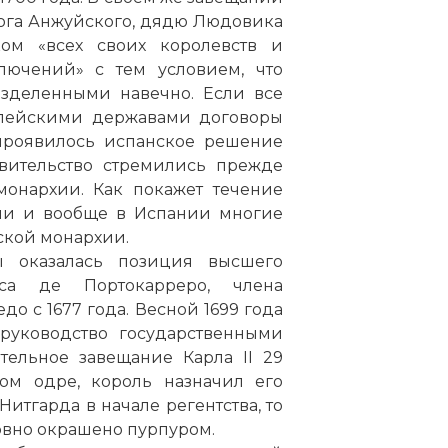
рцога Анжуйского, дядю Людовика
ом «всех своих королевств и
ключений» с тем условием, что
зделенными навечно. Если все
опейскими державами договоры
 проявилось испанское решение
авительство стремились прежде
монархии. Как покажет течение
лии и вообще в Испании многие
ской монархии.
оказалась позиция высшего
са де Портокарреро, члена
до с 1677 года. Весной 1699 года
руководство государственными
тельное завещание Карла II 29
ном одре, король назначил его
итгарда в начале регентства, то
ловно окрашено пурпуром.