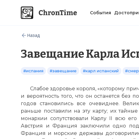
События
Достопри
Назад
Завещание Карла Ис
#испания
#завещание
#карл испанский
#смер
Слабое здоровье короля, «которому при
и вероятность того, что он останется без 
годов становились все очевиднее. Вел
раньше поставили на эту карту; их тайны
монархии сопутствовали Карлу II всю его
Австрия и Франция заключили одно подо
Франция и морские державы договорилис