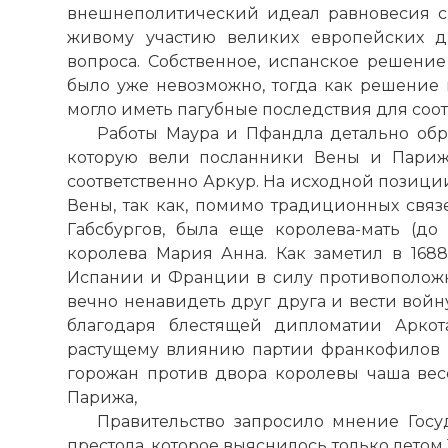
внешнеполитический идеал равновесия с
живому участию великих европейских д
вопроса. Собственное, испанское решение
было уже невозможно, тогда как решение
могло иметь пагубные последствия для соо
Работы Маура и Пфандла детально обр
которую вели посланники Вены и Париж
соответственно Аркур. На исходной позици
Вены, так как, помимо традиционных свя
Габсбургов, была еще королева-мать (до
королева Мария Анна. Как заметил в 1688
Испании и Франции в силу противополож
вечно ненавидеть друг друга и вести войн
благодаря блестящей дипломатии Аркот
растущему влиянию партии франкофилов 
горожан против двора королевы чаша весо
Парижа,
Правительство запросило мнение Госу
престола, которое выяснилось только летом