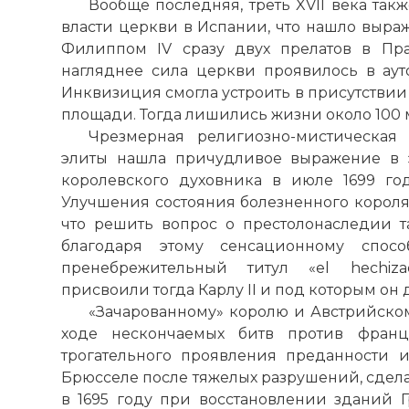
Вообще последняя, треть XVII века так
власти церкви в Испании, что нашло выраж
Филиппом IV сразу двух прелатов в Пра
нагляднее сила церкви проявилось в ауто
Инквизиция смогла устроить в присутствии 
площади. Тогда лишились жизни около 100 
Чрезмерная религиозно-мистическая 
элиты нашла причудливое выражение в э
королевского духовника в июле 1699 год
Улучшения состояния болезненного короля 
что решить вопрос о престолонаследии т
благодаря этому сенсационному спос
пренебрежительный титул «el hechiza
присвоили тогда Карлу II и под которым он 
«Зачарованному» королю и Австрийско
ходе нескончаемых битв против франц
трогательного проявления преданности 
Брюсселе после тяжелых разрушений, сдел
в 1695 году при восстановлении зданий 