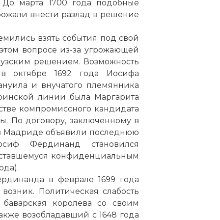
 До марта 1700 года подобные
ожали внести разлад в решение
ремились взять события под свой
этом вопросе из-за угрожающей
узским решением. Возможность
в октябре 1692 года Иосифа
ануила и внучатого племянника
еринской линии была Маргарита
ачестве компромиссного кандидата
ы. По договору, заключенному в
 в Мадриде объявили последнюю
осиф Фердинанд становился
оставшемуся конфиденциальным
ода).
рдинанда в феврале 1699 года
возник. Политическая слабость
а баварская королева со своим
также возобладавший с 1648 года