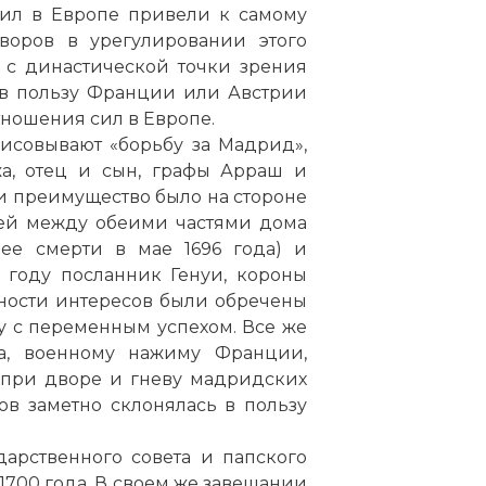
ил в Европе привели к самому
воров в урегулировании этого
 с династической точки зрения
 в пользу Франции или Австрии
тношения сил в Европе.
исовывают «борьбу за Мадрид»,
а, отец и сын, графы Арраш и
и преимущество было на стороне
зей между обеими частями дома
 ее смерти в мае 1696 года) и
 году посланник Генуи, короны
ности интересов были обречены
у с переменным успехом. Все же
а, военному нажиму Франции,
при дворе и гневу мадридских
в заметно склонялась в пользу
дарственного совета и папского
 1700 года. В своем же завещании