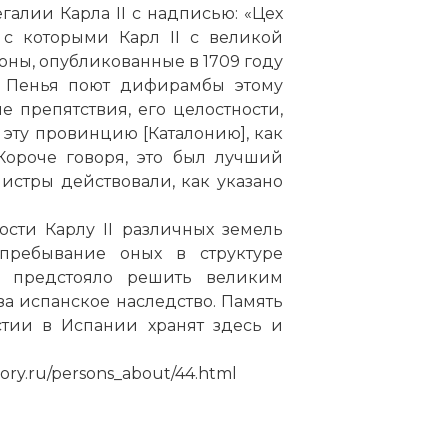
галии Карла II с надписью: «Цех
 с которыми Карл II с великой
роны, опубликованные в 1709 году
а Пенья поют дифирамбы этому
е препятствия, его целостности,
эту провинцию [Каталонию], как
Короче говоря, это был лучший
нистры действовали, как указано
сти Карлу II различных земель
пребывание оных в структуре
е предстояло решить великим
а испанское наследство. Память
Карл II Испанский
стии в Испании хранят здесь и
Фото статьи:
ory.ru/persons_about/44.html