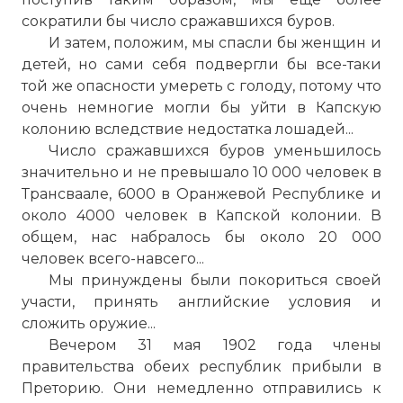
сократили бы число сражавшихся буров.
Британский бронепоезд в сражении у
И затем, положим, мы спасли бы женщин и
Магерсфонтейна (Западный фронт).
детей, но сами себя подвергли бы все-таки
Фото статьи:
той же опасности умереть с голоду, потому что
очень немногие могли бы уйти в Капскую
колонию вследствие недостатка лошадей...
Число сражавшихся буров уменьшилось
значительно и не превышало 10 000 человек в
Трансваале, 6000 в Оранжевой Республике и
около 4000 человек в Капской колонии. В
общем, нас набралось бы около 20 000
человек всего-навсего...
Мы принуждены были покориться своей
участи, принять английские условия и
сложить оружие...
Вечером 31 мая 1902 года члены
правительства обеих республик прибыли в
Преторию. Они немедленно отправились к