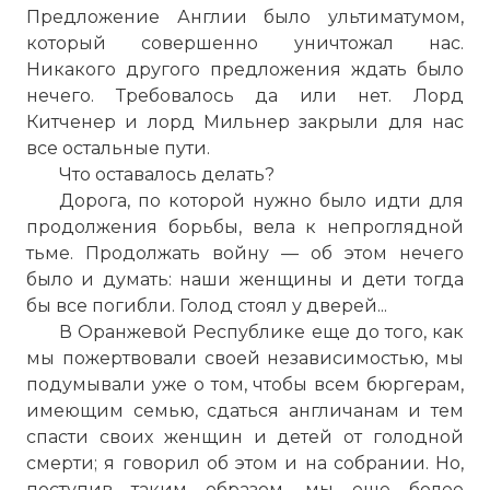
Предложение Англии было ультиматумом,
который совершенно уничтожал нас.
Никакого другого предложения ждать было
нечего. Требовалось да или нет. Лорд
Китченер и лорд Мильнер закрыли для нас
все остальные пути.
Что оставалось делать?
Дорога, по которой нужно было идти для
продолжения борьбы, вела к непроглядной
☓
тьме. Продолжать войну — об этом нечего
было и думать: наши женщины и дети тогда
бы все погибли. Голод стоял у дверей...
В Оранжевой Республике еще до того, как
мы пожертвовали своей независимостью, мы
подумывали уже о том, чтобы всем бюргерам,
имеющим семью, сдаться англичанам и тем
спасти своих женщин и детей от голодной
смерти; я говорил об этом и на собрании. Но,
поступив таким образом, мы еще более