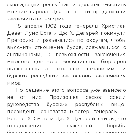
ликвидации республик и должны выяснить
мнение народа. Для этого они предложили
заключить перемирие.
18 апреля 1902 года генералы Христиан
Девет, Луис Бота и Дж. X. Деларей покинули
Преторию и разъехались по округам, чтобы
выяснить отношение буров, сражавшихся с
англичанами, к возможности заключения
мирного договора. Большинство бюргеров
высказалось за сохранение независимости
бурских республик как основы заключения
мира.
Но решение этого вопроса уже зависело
не от них. Произошел раскол среди
руководства бурских республик: вице-
президент Трансвааля Бюргер, генералы Л.
Бота, Я. X. Смэтс и Дж. X. Деларей, считая, что
продолжение вооруженной борьбы
бессмысленно, выступали за заключение