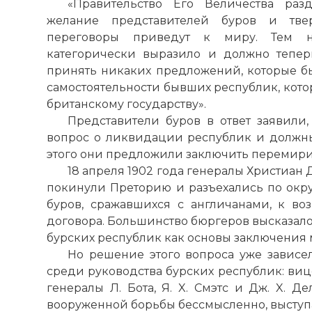
«Правительство Его Величества раз
желание представителей буров и тве
переговоры приведут к миру. Тем н
категорически выразило и должно тепер
принять никаких предложений, которые б
самостоятельности бывших республик, кот
британскому государству».
Представители буров в ответ заявили
вопрос о ликвидации республик и должн
этого они предложили заключить перемири
18 апреля 1902 года генералы Христиан Д
покинули Преторию и разъехались по окру
буров, сражавшихся с англичанами, к в
договора. Большинство бюргеров высказало
бурских республик как основы заключения 
Но решение этого вопроса уже зависе
среди руководства бурских республик: виц
генералы Л. Бота, Я. X. Смэтс и Дж. X. Д
вооруженной борьбы бессмысленно, выступа