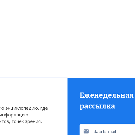
исмит, где был блокирован британский отряд генер
ерала Р.Буллера (с 31 октября — командующий бри
Южной Африке) деблокировать Ледисмит привела 
15 декабря.
Еженедельная
рассылка
ю энциклопедию, где
 информацию.
тов, точек зрения,