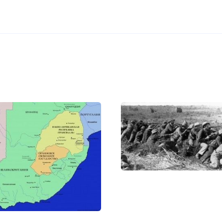
трелки в битве у Ледисмита (Натальская кампания)
ронте буры в октябре 1899 взяли Чарлстаун, Ньюкасл