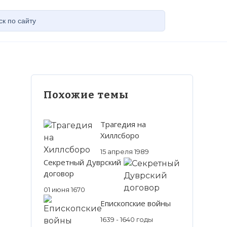
Похожие темы
Трагедия на
Хиллсборо
15 апреля 1989
Секретный Дуврский
договор
01 июня 1670
Епископские войны
1639 - 1640 годы