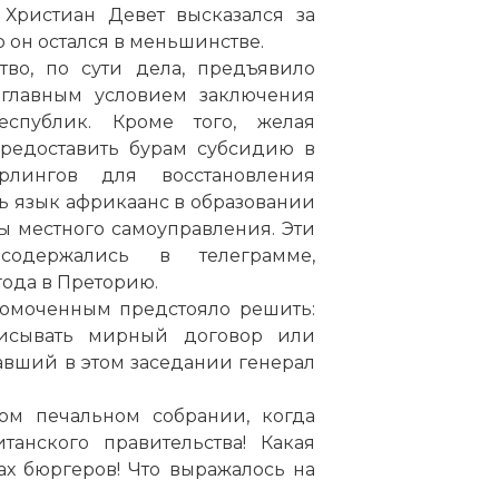
 Христиан Девет высказался за
 он остался в меньшинстве.
тво, по сути дела, предъявило
 главным условием заключения
спублик. Кроме того, желая
предоставить бурам субсидию в
рлингов для восстановления
ь язык африкаанс в образовании
ны местного самоуправления. Эти
 содержались в телеграмме,
года в Преторию.
омоченным предстояло решить:
исывать мирный договор или
авший в этом заседании генерал
том печальном собрании, когда
анского правительства! Какая
х бюргеров! Что выражалось на