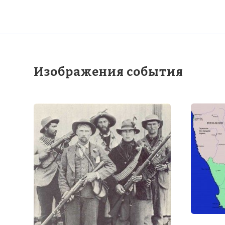
☓
Изображения события
Британские с
Натальском ф