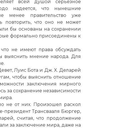
деляет всей душой серьезное
рдо надеется, что нынешние
е менее правительство уже
ь повторить, что оно не может
ыли бы основаны на сохранении
орые формально присоединены к
, что не имеют права обсуждать
ы выяснить мнение народа. Для
е.
евет, Луис Бота и Дж. X. Деларей
гам, чтобы выяснить отношение
озможности заключения мирного
сь за сохранение независимости
мира.
ло не от них. Произошел раскол
е-президент Трансвааля Бюргер,
еларей, считая, что продолжение
ли за заключение мира, даже на