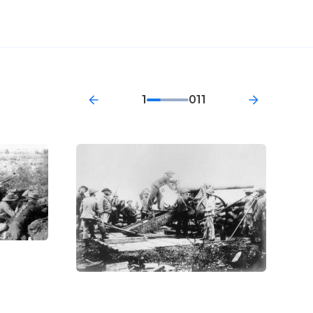
1
011
. На
, Гленко и