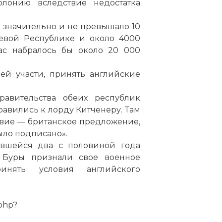
лонию вследствие недостатка
 значительно и не превышало 10
жевой Республике и около 4000
ас набралось бы около 20 000
й участи, принять английские
авительства обеих республик
авились к лорду Китченеру. Там
вие — британское предложение,
ыло подписано».
вшейся два с половиной года
 Буры признали свое военное
нять условия английского
.php?