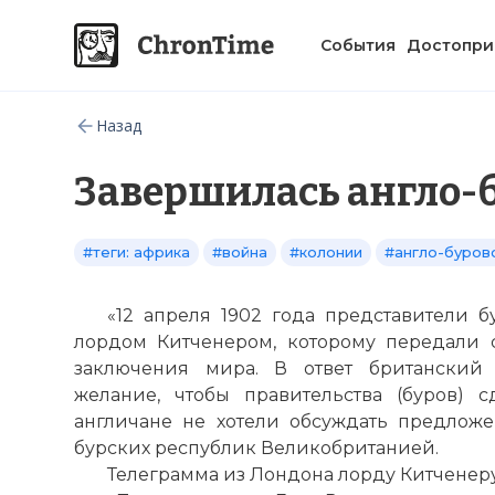
События
Достопри
Назад
Завершилась англо-
#теги: африка
#война
#колонии
#англо-буров
«12 апреля 1902 года представители 
лордом Китченером, которому передали 
заключения мира. В ответ британский
желание, чтобы правительства (буров)
англичане не хотели обсуждать предлож
бурских республик Великобританией.
Телеграмма из Лондона лорду Китченеру