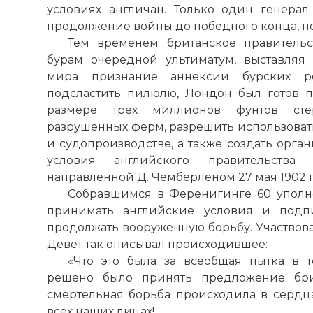
условиях англичан. Только один генерал
продолжение войны до победного конца, но
Тем временем британское правительс
бурам очередной ультиматум, выставляя
мира признание аннексии бурских ре
подсластить пилюлю, Лондон был готов 
размере трех миллионов фунтов сте
разрушенных ферм, разрешить использоват
и судопроизводстве, а также создать орга
условия английского правительства
направленной Д. Чемберленом 27 мая 1902 
Собравшимся в Ференигинге 60 уполн
принимать английские условия и подп
продолжать вооруженную борьбу. Участвов
Девет так описывал происходившее:
«Что это была за всеобщая пытка в 
решено было принять предложение брит
смертельная борьба происходила в сердца
всех наших лицах!