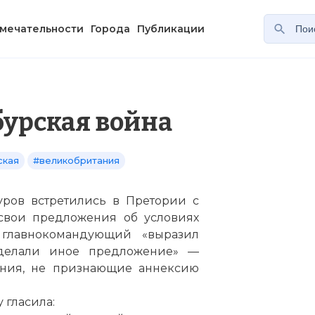
мечательности
Города
Публикации
бурская война
ская
#великобритания
буров встретились в Претории с
свои предложения об условиях
 главнокомандующий «выразил
 сделали иное предложение» —
ения, не признающие аннексию
 гласила: