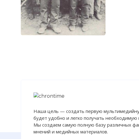
осадили Лед
Попытка ген
войсками в 
при Коленсо 
Фото статьи:
Наша цель — создать первую мультимедийну
будет удобно и легко получать необходимую
Мы создаем самую полную базу различных фак
мнений и медийных материалов.