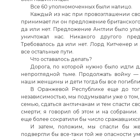
Все 60 уполномоченных были налицо.
Каждый из нас при провозглашении сво
принимает ли он предложение британского
да или нет. Предложение Англии было уль
уничтожал нас. Никакого другого пре
Требовалось да или нет. Лорд Китченер и
все остальные пути.
Что оставалось делать?
Дорога, по которой нужно было идти 
непроглядной тьме. Продолжать войну — 
наши женщины и дети тогда бы все погибли. 
В Оранжевой Республике еще до тог
независимостью, мы подумывали уже о том
семью, сдаться англичанам и тем спасти с
смерти; я говорил об этом и на собрании.
еще более сократили бы число сражавшихся
И затем, положим, мы спасли бы ж
подвергли бы все-таки той же опасности ум