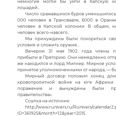
немногие могли бы уйти в Капскую ко
лошадей...
Число сражавшихся буров уменьшилось
000 человек в Трансваале, 6000 в Оран
человек в Капской колонии. В общем, н
человек всего-навсего...
Мы принуждены были покориться свое
условия и сложить оружие...
Вечером 31 мая 1902 года члены пр
прибыли в Преторию. Они немедленно отпр
же находился и лорд Милнер. Мирное усло
принятое уполномоченными от народа, — б
Мирный договор положил конец дли
кровопролитной войне на юге Африки.
поражение и вынуждены были при
правительства».
Ссылка на источник:
http://www.runivers.ru/Runivers/calendar2
ID=361925&month=12&year=2015