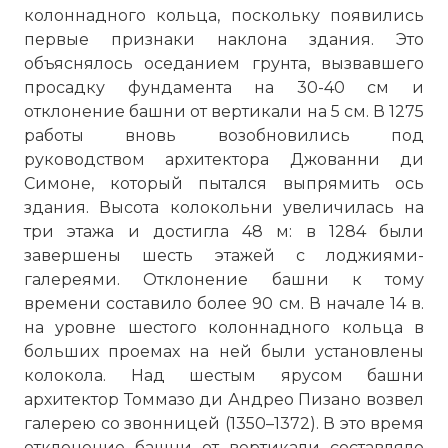
колоннадного кольца, поскольку появились
первые признаки наклона здания. Это
объяснялось оседанием грунта, вызвавшего
просадку фундамента на 30-40 см и
отклонение башни от вертикали на 5 см. В 1275
работы вновь возобновились под
руководством архитектора Джованни ди
Симоне, который пытался выпрямить ось
здания. Высота колокольни увеличилась на
три этажа и достигла 48 м: в 1284 были
завершены шесть этажей с лоджиями-
галереями. Отклонение башни к тому
времени составило более 90 см. В начале 14 в.
на уровне шестого колоннадного кольца в
больших проемах на ней были установлены
колокола. Над шестым ярусом башни
архитектор Томмазо ди Андрео Пизано возвел
галерею со звонницей (1350–1372). В это время
отклонение башни от вертикали составляло