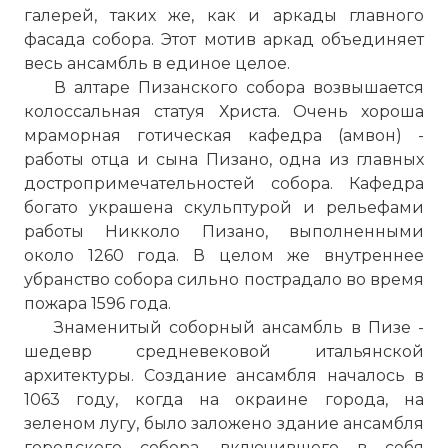
галерей, таких же, как и аркады главного
фасада собора. Этот мотив аркад объединяет
весь ансамбль в единое целое.
В алтаре Пизанского собора возвышается
колоссальная статуя Христа. Очень хороша
мраморная готическая кафедра (амвон) -
работы отца и сына Пизано, одна из главных
достропримечательностей собора. Кафедра
богато украшена скульптурой и рельефами
работы Никколо Пизано, выполненными
около 1260 года. В целом же внутреннее
убранство собора сильно пострадало во время
пожара 1596 года.
Знаменитый соборный ансамбль в Пизе -
шедевр средневековой итальянской
архитектуры. Создание ансамбля началось в
1063 году, когда на окраине города, на
зеленом лугу, было заложено здание ансамбля
городского собора, включившего в себя