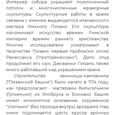
Интерьер собора украшают позолоченный
потолок и многочисленные мраморные
скульптуры. Скульптурные работы в храме
связаны с именем выдающегося итальянского
мастера Никколо Пизано. Его скульптуры
напоминают искусство времен Римской
империи времен раннего христианства.
Многие исследователи усматривают в
творчестве Пизано первые проблески эпохи
Ренессанса ("проторенессанс"). Дело отца
продолжил его сын, Джованни Пизано, также
много работавший над украшением храма.
Строительство звонницы-кампанилы
("Пизанской башни") было начато в 1174 году,
как предполагают - мастерами Вильгельмом
(Гульельмо) из Инсбрука и Боннано. Башня
имеет монолитное основание, окруженное
"слепыми" (без прохода внутрь) аркадами. Над
ними поднимается шесть ярусов арочных