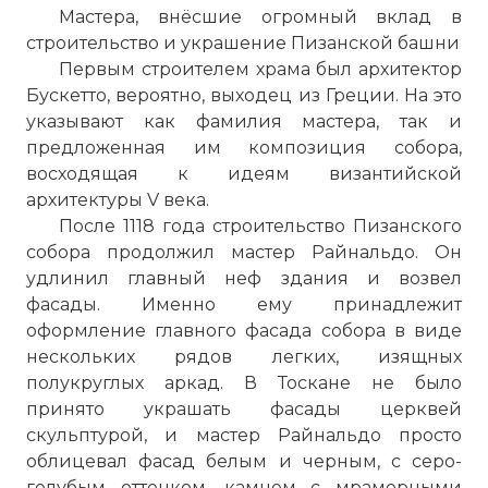
Мастера, внёсшие огромный вклад в
строительство и украшение Пизанской башни
Первым строителем храма был архитектор
Бускетто, вероятно, выходец из Греции. На это
указывают как фамилия мастера, так и
предложенная им композиция собора,
восходящая к идеям византийской
архитектуры V века.
После 1118 года строительство Пизанского
собора продолжил мастер Райнальдо. Он
удлинил главный неф здания и возвел
фасады. Именно ему принадлежит
оформление главного фасада собора в виде
нескольких рядов легких, изящных
полукруглых аркад. В Тоскане не было
принято украшать фасады церквей
скульптурой, и мастер Райнальдо просто
облицевал фасад белым и черным, с серо-
голубым оттенком, камнем с мраморными