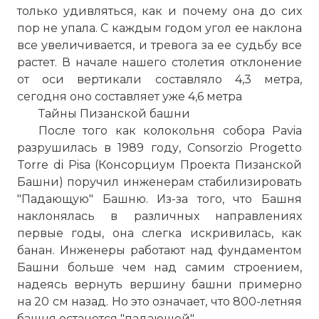
только удивляться, как и почему она до сих
пор не упала. С каждым годом угол ее наклона
все увеличивается, и тревога за ее судьбу все
растет. В начале нашего столетия отклонение
от оси вертикали составляло 4,3 метра,
сегодня оно составляет уже 4,6 метра
Тайны Пизанской башни
После того как колокольня собора Pavia
разрушилась в 1989 году, Consorzio Progetto
Torre di Pisa (Консорциум Проекта Пизанской
Башни) поручил инженерам стабилизировать
"Падающую" Башню. Из-за того, что Башня
наклонялась в различных направлениях
первые годы, она слегка искривилась, как
банан. Инженеры работают над фундаментом
Башни больше чем над самим строением,
надеясь вернуть вершину башни примерно
на 20 см назад. Но это означает, что 800-летняя
башня останется "падающей".