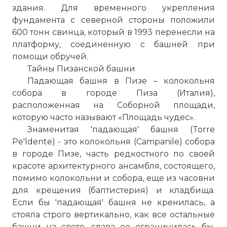
здания. Для временного укрепления
фундамента с северной стороны положили
600 тонн свинца, который в 1993 перенесли на
платформу, соединенную с башней при
помощи обручей.
Тайны Пизанской башни
Падающая башня в Пизе – колокольня
собора в городе Пиза (Италия),
расположенная на Соборной площади,
которую часто называют «Площадь чудес».
Знаменитая 'падающая' башня (Torre
Pe'ldente) - это колокольня (Campanile) собора
в городе Пизе, часть редкостного по своей
красоте архитектурного ансамбля, состоящего,
помимо колокольни и собора, еще из часовни
для крещения (баптистерия) и кладбища.
Если бы 'падающая' башня не кренилась, а
стояла строго вертикально, как все остальные
башни на свете, слава ее ограничилась бы,