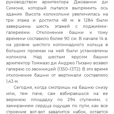
руководством архитектора Джованни ди
Симоне, который пытался выпрямить ось
здания. Высота колокольни увеличилась на
три этажа и достигла 48 м: в 1284 были
завершены шесть этажей с лоджиями-
галереями. Отклонение башни к тому
времени составило более 90 см. В начале 14 в.
на уровне шестого колоннадного кольца в
больших проемах на ней были установлены
колокола. Над шестым ярусом башни
архитектор Томмазо ди Андрео Пизано возвел
галерею со звонницей (1350–1372). В это время
отклонение башни от вертикали составляло
1,43 м.
Сегодня, когда смотришь на башню снизу
или, тем паче, сам взбираешься на ее
верхнюю площадку по 294 ступеням, с
замиранием сердца ощущая по пути, как все
строение вот-вот завалится набок, остается