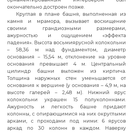
окончательно достроен позже.
Круглая в плане башня, выполненная из
камня и мрамора, вызывает восхищение
своими грандиозными размерами,
ажурностью и ощущением «эффекта
падения». Высота восьмиярусной колокольни
Раньше считали, что ,,наклон башни
– 58,36 м над фундаментом, диаметр
являлся частью проекта, но сейчас эта
основания – 15,54 м, отклонение на уровне
версия представляется маловероятной.
основания превышает 4 м. Центральный
Проект башни был ошибочен с самого
цилиндр башни выложен из кирпича.
начала — сочетание маленького
Толщина наружных стен уменьшается от
трехметрового фундамента и мягкой
основания к вершине (у основания – 4,9 м, на
почвы привело к тому, что после
высоте галерей – 2,48 м). Нижний ярус
строительства третьего этажа (1178)
колокольни украшен 15 полуколоннами.
башня наклонилась. Почву укрепили и в
Ажурность и легкость башне придают
1198 году незаконченное здание
колонны, с опирающимися на них округлыми
временно открыли.
арками, с проходами под ними: 6 ярусов
Фото статьи:
аркад по 30 колонн в каждом. Наверху