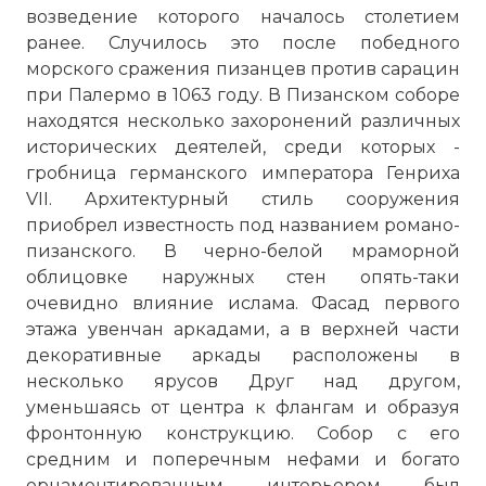
возведение которого началось столетием
ранее. Случилось это после победного
морского сражения пизанцев против сарацин
при Палермо в 1063 году. В Пизанском соборе
☓
находятся несколько захоронений различных
исторических деятелей, среди которых -
гробница германского императора Генриха
VII. Архитектурный стиль сооружения
приобрел известность под названием романо-
пизанского. В черно-белой мраморной
облицовке наружных стен опять-таки
очевидно влияние ислама. Фасад первого
этажа увенчан аркадами, а в верхней части
декоративные аркады расположены в
несколько ярусов Друг над другом,
уменьшаясь от центра к флангам и образуя
фронтонную конструкцию. Собор с его
средним и поперечным нефами и богато
орнаментированным интерьером был