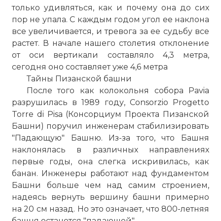
только удивляться, как и почему она до сих
пор не упала. С каждым годом угол ее наклона
все увеличивается, и тревога за ее судьбу все
растет. В начале нашего столетия отклонение
от оси вертикали составляло 4,3 метра,
сегодня оно составляет уже 4,6 метра
Тайны Пизанской башни
После того как колокольня собора Pavia
разрушилась в 1989 году, Consorzio Progetto
Torre di Pisa (Консорциум Проекта Пизанской
Башни) поручил инженерам стабилизировать
"Падающую" Башню. Из-за того, что Башня
наклонялась в различных направлениях
первые годы, она слегка искривилась, как
банан. Инженеры работают над фундаментом
Башни больше чем над самим строением,
надеясь вернуть вершину башни примерно
на 20 см назад. Но это означает, что 800-летняя
башня останется "падающей".