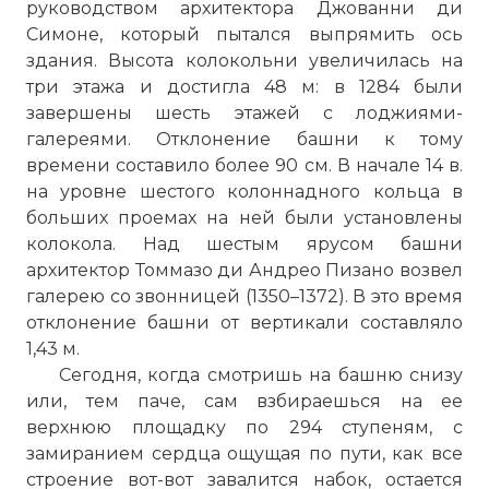
руководством архитектора Джованни ди
Симоне, который пытался выпрямить ось
здания. Высота колокольни увеличилась на
три этажа и достигла 48 м: в 1284 были
завершены шесть этажей с лоджиями-
галереями. Отклонение башни к тому
времени составило более 90 см. В начале 14 в.
на уровне шестого колоннадного кольца в
больших проемах на ней были установлены
колокола. Над шестым ярусом башни
архитектор Томмазо ди Андрео Пизано возвел
галерею со звонницей (1350–1372). В это время
отклонение башни от вертикали составляло
1,43 м.
Сегодня, когда смотришь на башню снизу
или, тем паче, сам взбираешься на ее
верхнюю площадку по 294 ступеням, с
замиранием сердца ощущая по пути, как все
строение вот-вот завалится набок, остается