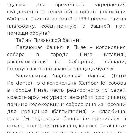
здания. Для временного укрепления
фундамента с северной стороны положили
600 тонн свинца, который в 1993 перенесли на
платформу, соединенную с башней при
помощи обручей.
Тайны Пизанской башни
Падающая башня в Пизе – колокольня
собора в городе Пиза (Италия),
расположенная на Соборной площади,
которую часто называют «Площадь чудес».
Знаменитая 'падающая' башня (Torre
Pe'ldente) - это колокольня (Campanile) собора
в городе Пизе, часть редкостного по своей
красоте архитектурного ансамбля, состоящего,
помимо колокольни и собора, еще из часовни
для крещения (баптистерия) и кладбища.
Если бы 'падающая' башня не кренилась, а
стояла строго вертикально, как все остальные
башни на свете, слава ее ограничилась бы,