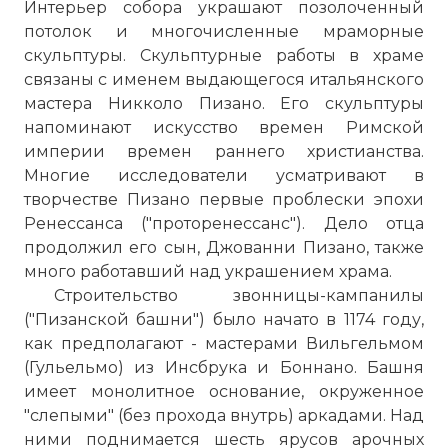
Интерьер собора украшают позолоченный
потолок и многочисленные мраморные
скульптуры. Скульптурные работы в храме
связаны с именем выдающегося итальянского
мастера Никколо Пизано. Его скульптуры
напоминают искусство времен Римской
империи времен раннего христианства.
Многие исследователи усматривают в
творчестве Пизано первые проблески эпохи
Ренессанса ("проторенессанс"). Дело отца
продолжил его сын, Джованни Пизано, также
много работавший над украшением храма.
Строительство звонницы-кампанилы
("Пизанской башни") было начато в 1174 году,
как предполагают - мастерами Вильгельмом
(Гульельмо) из Инсбрука и Боннано. Башня
имеет монолитное основание, окруженное
"слепыми" (без прохода внутрь) аркадами. Над
ними поднимается шесть ярусов арочных