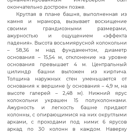
окончательно достроен позже.
Круглая в плане башня, выполненная из
камня и мрамора, вызывает восхищение
своими грандиозными размерами,
ажурностью и ощущением «эффекта
падения». Высота восьмиярусной колокольни
Пизанская башня (итал. Torre pendente di
– 58,36 м над фундаментом, диаметр
Pisa) — колокольная башня, часть
основания – 15,54 м, отклонение на уровне
ансамбля городского собора Санта-
основания превышает 4 м. Центральный
Мария Ассунта (Пизанский собор) в
цилиндр башни выложен из кирпича.
городе Пиза, получившая всемирную
Толщина наружных стен уменьшается от
известность благодаря
основания к вершине (у основания – 4,9 м, на
непреднамеренному наклону.
высоте галерей – 2,48 м). Нижний ярус
Фото статьи:
колокольни украшен 15 полуколоннами.
Ажурность и легкость башне придают
колонны, с опирающимися на них округлыми
арками, с проходами под ними: 6 ярусов
аркад по 30 колонн в каждом. Наверху