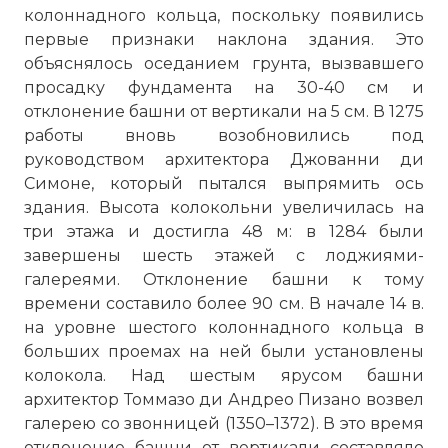
колоннадного кольца, поскольку появились
первые признаки наклона здания. Это
объяснялось оседанием грунта, вызвавшего
просадку фундамента на 30-40 см и
отклонение башни от вертикали на 5 см. В 1275
работы вновь возобновились под
руководством архитектора Джованни ди
Симоне, который пытался выпрямить ось
здания. Высота колокольни увеличилась на
три этажа и достигла 48 м: в 1284 были
завершены шесть этажей с лоджиями-
галереями. Отклонение башни к тому
времени составило более 90 см. В начале 14 в.
на уровне шестого колоннадного кольца в
больших проемах на ней были установлены
колокола. Над шестым ярусом башни
архитектор Томмазо ди Андрео Пизано возвел
галерею со звонницей (1350–1372). В это время
отклонение башни от вертикали составляло