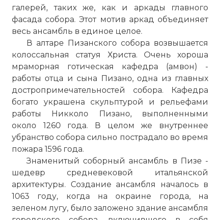
галерей, таких же, как и аркады главного
фасада собора. Этот мотив аркад объединяет
весь ансамбль в единое целое.
В алтаре Пизанского собора возвышается
колоссальная статуя Христа. Очень хороша
мраморная готическая кафедра (амвон) -
работы отца и сына Пизано, одна из главных
достропримечательностей собора. Кафедра
богато украшена скульптурой и рельефами
работы Никколо Пизано, выполненными
около 1260 года. В целом же внутреннее
убранство собора сильно пострадало во время
пожара 1596 года.
Знаменитый соборный ансамбль в Пизе -
шедевр средневековой итальянской
архитектуры. Создание ансамбля началось в
1063 году, когда на окраине города, на
зеленом лугу, было заложено здание ансамбля
городского собора, включившего в себя