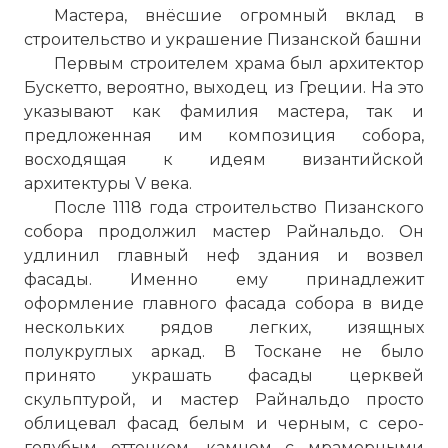
Мастера, внёсшие огромный вклад в
строительство и украшение Пизанской башни
Первым строителем храма был архитектор
Бускетто, вероятно, выходец из Греции. На это
указывают как фамилия мастера, так и
предложенная им композиция собора,
восходящая к идеям византийской
архитектуры V века.
После 1118 года строительство Пизанского
собора продолжил мастер Райнальдо. Он
удлинил главный неф здания и возвел
фасады. Именно ему принадлежит
оформление главного фасада собора в виде
нескольких рядов легких, изящных
полукруглых аркад. В Тоскане не было
принято украшать фасады церквей
скульптурой, и мастер Райнальдо просто
облицевал фасад белым и черным, с серо-
голубым оттенком, камнем с мраморными