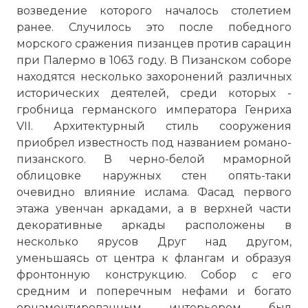
возведение которого началось столетием
ранее. Случилось это после победного
морского сражения пизанцев против сарацин
при Палермо в 1063 году. В Пизанском соборе
☓
находятся несколько захоронений различных
исторических деятелей, среди которых -
гробница германского императора Генриха
VII. Архитектурный стиль сооружения
приобрел известность под названием романо-
пизанского. В черно-белой мраморной
облицовке наружных стен опять-таки
очевидно влияние ислама. Фасад первого
этажа увенчан аркадами, а в верхней части
декоративные аркады расположены в
несколько ярусов Друг над другом,
уменьшаясь от центра к флангам и образуя
фронтонную конструкцию. Собор с его
средним и поперечным нефами и богато
орнаментированным интерьером был