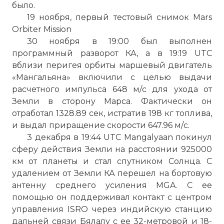
было.
19 ноября, первый тестовый снимок Mars
Orbiter Mission
30 ноября в 19:00 был выполнен
программный разворот КА, а в 19:19 UTC
вблизи перигея орбиты маршевый двигатель
«Мангальяна» включили с целью выдачи
расчетного импульса 648 м/с для ухода от
Земли в сторону Марса. Фактически он
отработал 1328.89 сек, истратив 198 кг топлива,
Индийский орбитальный зонд
и выдал приращение скорости 647.96 м/с.
“Mangalyaan-1” весом в 1,3 тонны будет
3 декабря в 19:44 UTC Mangalyaan покинул
запущен в космос с помощью 350-тонной
сферу действия Земли на расстоянии 925000
ракеты-носителя “PSLV-XL”.
км от планеты и стал спутником Солнца. С
Фото статьи:
удалением от Земли КА перешел на бортовую
антенну среднего усиления MGA. С ее
помощью он поддерживал контакт с центром
управления ISRO через индийскую станцию
дальней связи Бялалу с ее 32-метровой и 18-