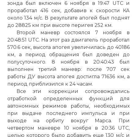
зонда был включен 6 ноября в 19:47 UTC и
проработал 416 сек, добавив к скорости КА
около 134 м/с. В результате апогей был поднят
до 28825 км при высоте перигея 252 км.
Второй маневр состоялся 7 ноября в
20:48:51 UTC. На этот раз двигатель проработал
570.6 сек, высота апогея увеличилась до 40186
км, а период обращения был доведен до
полусуточного. 8 ноября в 20:40:43 был
выполнен третий маневр: после 707 сек
работы ДУ высота апогея достигла 71636 км, а
период приблизился к 24 часам.
Все эти коррекции сопровождались
отработкой определенных функций для
автономных режимов работы, необходимых
при выдаче последнего импульса и при
выходе на орбиту вокруг Марса. При
четвертом маневре 10 ноября в 20:36 UTC,
целью которого было добавить еще 130 м/с и