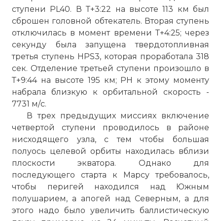
ступени PL40. В Т+3:22 на высоте 113 км был
сброшен головной обтекатель. Вторая ступень
отключилась в момент времени Т+4:25; через
секунду была запущена твердотопливная
третья ступень HPS3, которая проработала 318
сек. Отделение третьей ступени произошло в
Т+9:44 на высоте 195 км; PH к этому моменту
набрала близкую к орбитальной скорость -
7731 м/с.
В трех предыдущих миссиях включение
четвертой ступени проводилось в районе
нисходящего узла, с тем чтобы большая
полуось целевой орбиты находилась вблизи
плоскости экватора. Однако для
последующего старта к Марсу требовалось,
чтобы перигей находился над Южным
полушарием, а апогей над Северным, а для
этого надо было увеличить баллистическую