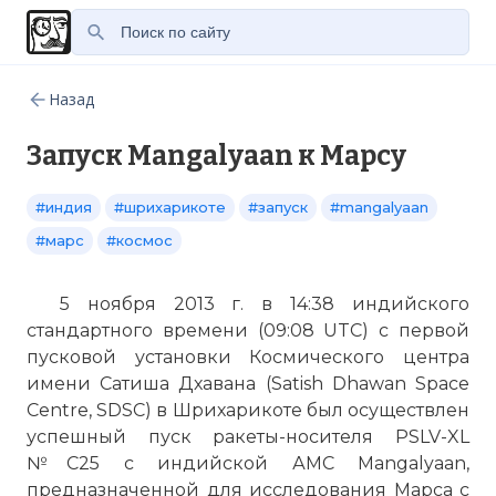
Назад
Запуск Mangalyaan к Марсу
#индия
#шрихарикоте
#запуск
#mangalyaan
#марс
#космос
5 ноября 2013 г. в 14:38 индийского
стандартного времени (09:08 UTC) с первой
пусковой установки Космического центра
имени Сатиша Дхавана (Satish Dhawan Space
Centre, SDSC) в Шрихарикоте был осуществлен
успешный пуск ракеты-носителя PSLV-XL
№С25 с индийской АМС Mangalyaan,
предназначенной для исследования Марса с