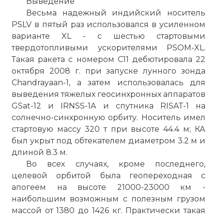
Выведение
Весьма надежный индийский носитель
PSLV в пятый раз использовался в усиленном
варианте XL - с шестью стартовыми
твердотопливыми ускорителями PSOM-XL.
Такая ракета с номером С11 дебютировала 22
октября 2008 г. при запуске лунного зонда
Chandrayaan-1, а затем использовалась для
выведения тяжелых геосинхронных аппаратов
GSat-12 и IRNSS-1A и спутника RISAT-1 на
солнечно-синхронную орбиту. Носитель имел
стартовую массу 320 т при высоте 44.4 м; КА
был укрыт под обтекателем диаметром 3.2 м и
длиной 8.3 м.
Во всех случаях, кроме последнего,
целевой орбитой была геопереходная с
апогеем на высоте 21000-23000 км -
наибольшим возможным с полезным грузом
массой от 1380 до 1426 кг. Практически такая