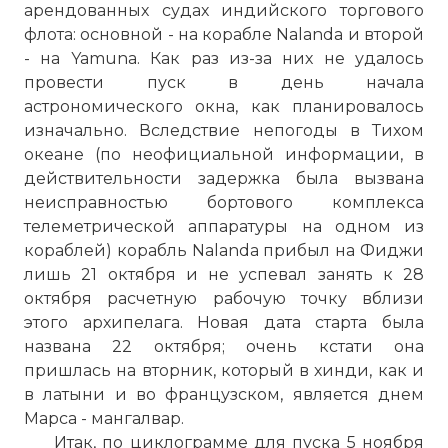
арендованных судах индийского торгового
флота: основной - на корабле Nalanda и второй
- на Yamuna. Как раз из-за них не удалось
провести пуск в день начала
астрономического окна, как планировалось
изначально. Вследствие непогоды в Тихом
океане (по неофициальной информации, в
действительности задержка была вызвана
неисправностью бортового комплекса
телеметрической аппаратуры на одном из
кораблей) корабль Nalanda прибыл на Фиджи
лишь 21 октября и не успевал занять к 28
октября расчетную рабочую точку вблизи
этого архипелага. Новая дата старта была
названа 22 октября; очень кстати она
пришлась на вторник, который в хинди, как и
в латыни и во французском, является днем
Марса - мангалвар.
Итак, по циклограмме для пуска 5 ноября