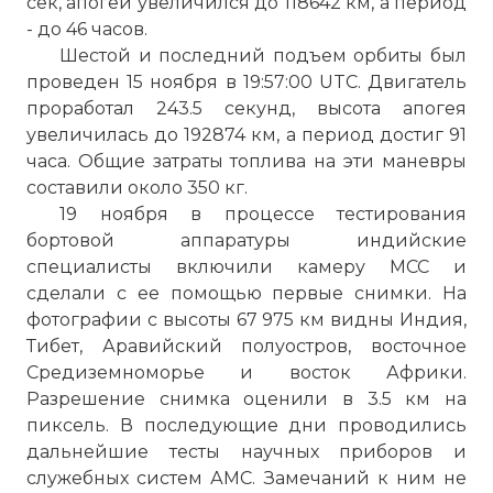
сек, апогей увеличился до 118642 км, а период
- до 46 часов.
Шестой и последний подъем орбиты был
проведен 15 ноября в 19:57:00 UTC. Двигатель
проработал 243.5 секунд, высота апогея
☓
увеличилась до 192874 км, а период достиг 91
часа. Общие затраты топлива на эти маневры
составили около 350 кг.
19 ноября в процессе тестирования
бортовой аппаратуры индийские
специалисты включили камеру МСС и
сделали с ее помощью первые снимки. На
фотографии с высоты 67 975 км видны Индия,
Тибет, Аравийский полуостров, восточное
Средиземноморье и восток Африки.
Разрешение снимка оценили в 3.5 км на
пиксель. В последующие дни проводились
дальнейшие тесты научных приборов и
служебных систем АМС. Замечаний к ним не