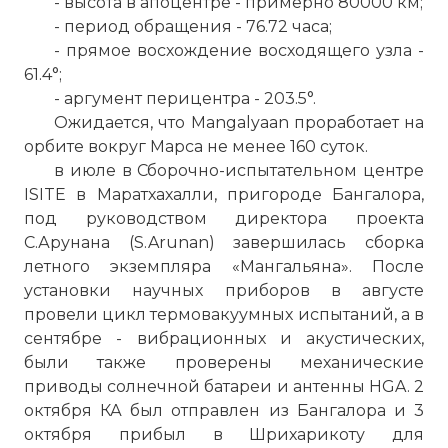
- высота в апоцентре - примерно 80000 км;
- период обращения - 76.72 часа;
- прямое восхождение восходящего узла -
61.4°;
- аргумент перицентра - 203.5°.
Ожидается, что Mangalyaan проработает на
орбите вокруг Марса не менее 160 суток.
в июле в Сборочно-испытательном центре
ISITE в Маратхахалли, пригороде Бангалора,
под руководством директора проекта
С.Арунана (S.Arunan) завершилась сборка
летного экземпляра «Мангальяна». После
установки научных приборов в августе
провели цикл термовакуумных испытаний, а в
сентябре - вибрационных и акустических,
были также проверены механические
приводы солнечной батареи и антенны HGA. 2
октября КА был отправлен из Бангалора и 3
октября прибыл в Шрихарикоту для