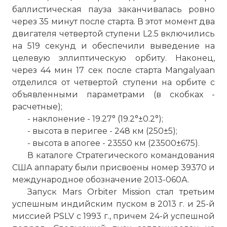
баллистическая пауза заканчивалась ровно
через 35 минут после старта. В этот момент два
двигателя четвертой ступени L2.5 включились
на 519 секунд и обеспечили выведение на
целевую эллиптическую орбиту. Наконец,
через 44 мин 17 сек после старта Mangalyaan
отделился от четвертой ступени на орбите с
объявленными параметрами (в скобках -
расчетные);
- наклонение - 19.27° (19.2°±0.2°);
- высота в перигее - 248 км (250±5);
- высота в апогее - 23550 км (23500±675).
В каталоге Стратегического командования
США аппарату были присвоены номер 39370 и
международное обозначение 2013-060А.
Запуск Mars Orbiter Mission стал третьим
успешным индийским пуском в 2013 г. и 25-й
миссией PSLV с 1993 г., причем 24-й успешной