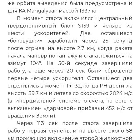
же орбита выведения была предусмотрена и
для КА Mangalyaan массой 1337 кг.
В момент старта включился центральный
твердотопливный блок S139 и четыре из
шести ускорителей. Две оставшиеся
«боковушки» заработали через 25 секунд
после отрыва, на высоте 2.7 км, когда ракета
начала маневр по тангажу и стала ложиться на
азимут 104°. На 50-й секунде завершили
работу, а еще через 20 сек были сброшены
первые четыре ускорителя. Оставшиеся два
отделились в момент Т+1:32, когда PH достигла
высоты 39.7 км и летела со скоростью 2024 м/с
(в инерциальной системе отсчета, то есть с
включением «дармовой» прибавки 452 м/с от
вращения Земли).
Через 113 сек после старта завершила
работу первая ступень, и на высоте около 58
км произошло включение второй жидкостной