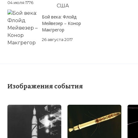
04 июля 1776
Вернуться в статью:
Запущен первый американ
Бой века: Флойд
Земли «Эксплорер-1»
Мейвезер – Конор
Макгрегор
26 августа 2017
Изображения события