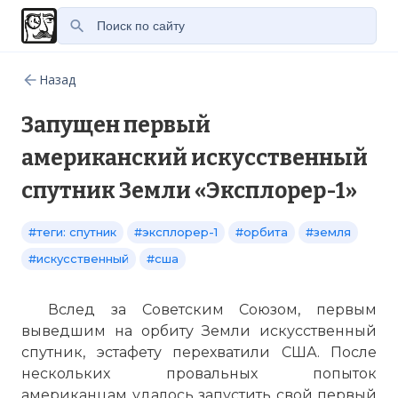
Назад
Запущен первый
американский искусственный
спутник Земли «Эксплорер-1»
#теги: спутник
#эксплорер-1
#орбита
#земля
#искусственный
#сша
Вслед за Советским Союзом, первым
выведшим на орбиту Земли искусственный
спутник, эстафету перехватили США. После
нескольких провальных попыток
американцам удалось запустить свой первый