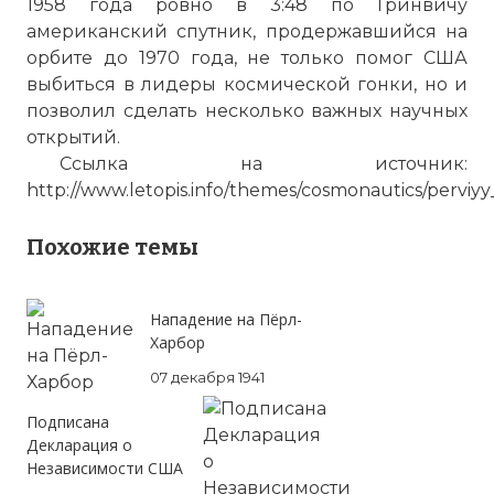
1958 года ровно в 3:48 по Гринвичу
американский спутник, продержавшийся на
орбите до 1970 года, не только помог США
выбиться в лидеры космической гонки, но и
Космос. Освоение космоса, этап первый
позволил сделать несколько важных научных
Имя:
открытий.
Ссылка на источник:
Комментарий:
http://www.letopis.info/themes/cosmonautics/perviy
Проверочный код:
Похожие темы
Нападение на Пёрл-
Харбор
07 декабря 1941
Подписана
Декларация о
Независимости США