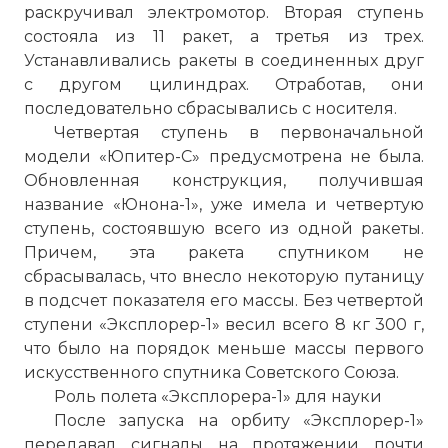
раскручивал электромотор. Вторая ступень
состояла из 11 ракет, а третья из трех.
Устанавливались ракеты в соединенных друг
с другом цилиндрах. Отработав, они
последовательно сбрасывались с носителя.
Четвертая ступень в первоначальной
модели «Юпитер-С» предусмотрена не была.
Обновленная конструкция, получившая
название «Юнона-1», уже имела и четвертую
ступень, состоявшую всего из одной ракеты.
Причем, эта ракета спутником не
сбрасывалась, что внесло некоторую путаницу
в подсчет показателя его массы. Без четвертой
ступени «Эксплорер-1» весил всего 8 кг 300 г,
что было на порядок меньше массы первого
искусственного спутника Советского Союза.
Роль полета «Эксплорера-1» для науки
После запуска на орбиту «Эксплорер-1»
передавал сигналы на протяжении почти