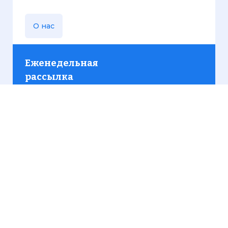
О нас
Еженедельная
рассылка
Присылаем только актуальную информацию без
лишних писем. Свежие и интересующие вас
материалы.