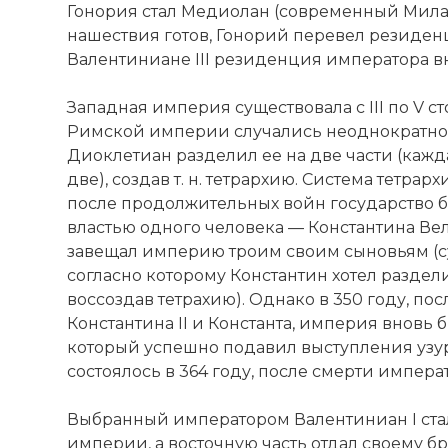
Гонория стал Медиолан (современный Милан)
нашествия готов, Гонорий перевел резиденц
Валентиниане III резиденция императора в
Западная империя существовала с III по V с
Римской империи случались неоднократно. 
Диоклетиан разделил ее на две части (кажд
две), создав т. н. тетрархию. Система тетрар
после продолжительных войн государство 
властью одного человека —
Константина
Вел
завещал империю троим своим сыновьям (с
согласно которому
Константин
хотел раздели
воссоздав тетрахию). Однако в 350 году, по
Константина
II и Константа, империя вновь 
который успешно подавил выступления узу
состоялось в 364 году, после смерти импера
Выбранный императором Валентиниан I ста
империи, а восточную часть отдал своему бра