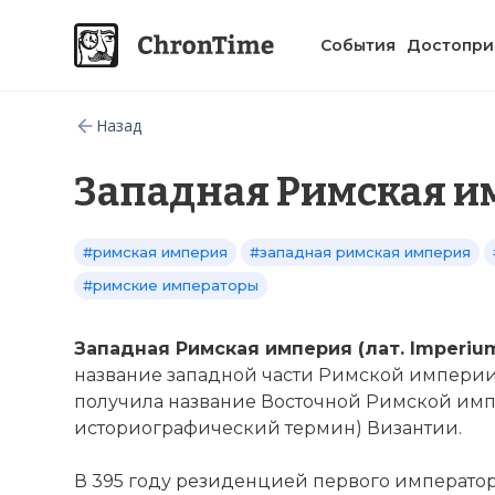
События
Достопри
Назад
Западная Римская и
#римская империя
#западная римская империя
#римские императоры
Западная Римская империя (лат. Imperiu
название западной части Римской империи в 
получила название Восточной Римской им
историографический термин) Византии.
В 395 году резиденцией первого императ