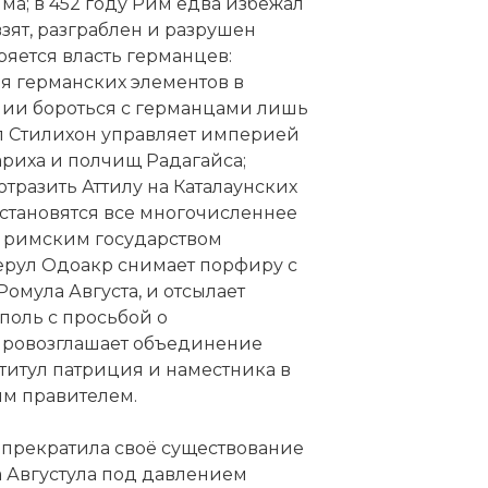
ма; в 452 году Рим едва избежал
взят, разграблен и разрушен
яется власть германцев:
я германских элементов в
нии бороться с германцами лишь
л Стилихон управляет империей
лариха и полчищ Радагайса;
отразить Аттилу на Каталаунских
 становятся все многочисленнее
 г. римским государством
герул Одоакр снимает порфиру с
омула Августа, и отсылает
поль с просьбой о
провозглашает объединение
титул патриция и наместника в
ым правителем.
прекратила своё существование
а Августула под давлением