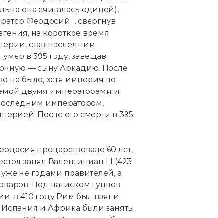
льно она считалась единой),
ератор Феодосий I, свергнув
вгения, на короткое время
перии, став последним
умер в 395 году, завещав
сточную — сыну Аркадию. После
же не было, хотя империя по-
яемой двумя императорами и
 последним императором,
ерией. После его смерти в 395
еодосия процарствовало 60 лет,
естол занял Валентиниан III (423
 уже не годами правителей, а
рваров. Под натиском гуннов
и: в 410 году Рим был взят и
, Испания и Африка были заняты