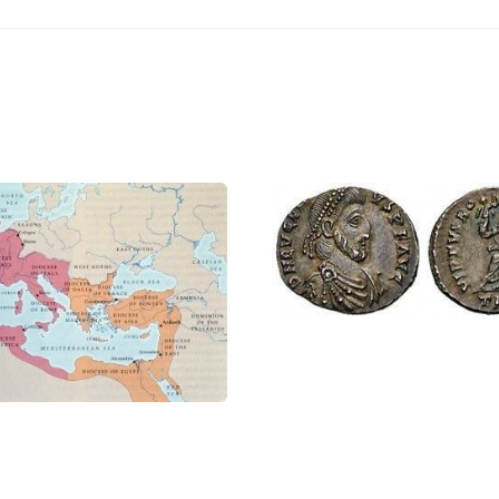
статью:
Западная Римская империя