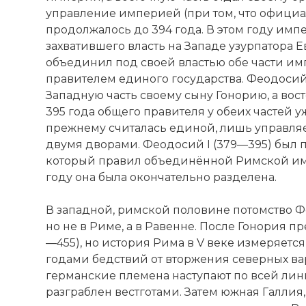
управление империей (при том, что официа
продолжалось до 394 года. В этом году имп
захватившего власть на Западе узурпатора Е
объединил под своей властью обе части им
правителем единого государства. Феодосий 
Западную часть своему сыну Гонорию, а во
395 года общего правителя у обеих частей у
прежнему считалась единой, лишь управл
двумя дворами. Феодосий I (379—395) был
который правил объединённой Римской имп
году она была окончательно разделена.
В западной, римской половине потомство Ф
но не в Риме, а в Равенне. После Гонория пр
—455), но история Рима в V веке измеряется
годами бедствий от вторжения северных ва
германские племена наступают по всей лини
разграблен вестготами. Затем южная Галлия