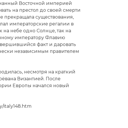
знанный Восточной империей
ать на престол до своей смерти
не прекращала существования,
слал императорские регалии в
к на небе одно Солнце, так на
очному императору Флавию
ской Империи Документальный фильм смотреть он
 свершившийся факт и даровать
тически независимым правителем
:
одилась, несмотря на краткий
воёвана Византией. После
 код:
ории Европы начался новый
y/italy148.htm