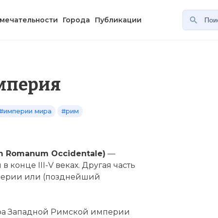
мечательности
Города
Публикации
мперия
#империи мира
#рим
m Romanum Occidentale)
—
конце III-V веках. Другая часть
перии или (позднейший
ора Западной Римской империи