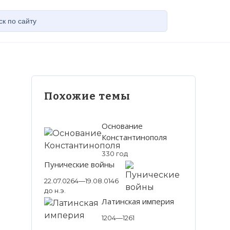
Похожие темы
Основание
Константинополя
330 год
Пунические войны
22.07.0264—19.08.0146
до н.э.
Латинская империя
1204—1261