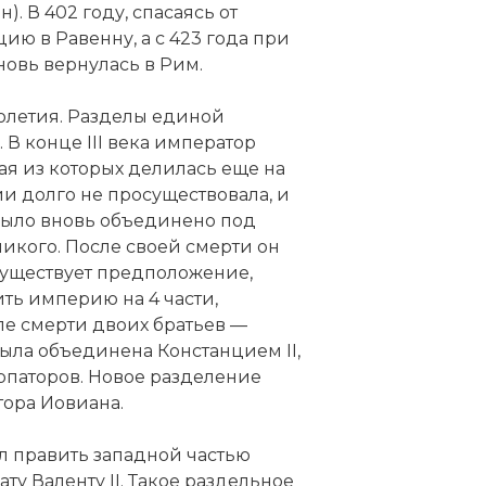
. В 402 году, спасаясь от
ию в Равенну, а c 423 года при
новь вернулась в Рим.
толетия. Разделы единой
В конце III века император
ая из которых делилась еще на
хии долго не просуществовала, и
было вновь объединено под
икого. После своей смерти он
уществует предположение,
ть империю на 4 части,
сле смерти двоих братьев —
была объединена Констанцием II,
рпаторов. Новое разделение
тора Иовиана.
л править западной частью
ту Валенту II. Такое раздельное