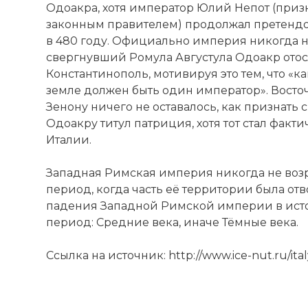
Одоакра, хотя император Юлий Непот (при
законным правителем) продолжал претендов
в 480 году. Официально империя никогда 
свергнувший Ромула Августула Одоакр ото
Константинополь, мотивируя это тем, что «ка
земле должен быть один император». Вост
История Рим
Зенону ничего не оставалось, как признать
Имя:
Одоакру титул патриция, хотя тот стал фак
Италии.
Комментарий
Западная Римская империя никогда не возр
период, когда часть её территории была от
Проверочный
падения Западной Римской империи в ист
период: Средние века, иначе Тёмные века.
Ссылка на источник: http://www.ice-nut.ru/ital