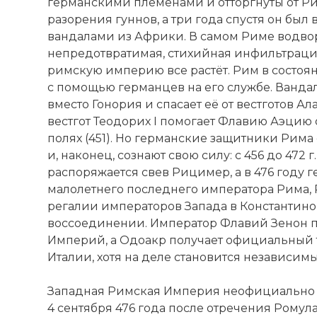
германскими племенами и отторгнуты от Ри
разорения гуннов, а три года спустя он был 
вандалами из Африки. В самом Риме водвор
непредотвратимая, стихийная инфильтраци
римскую империю все растёт. Рим в состоя
с помощью германцев на его службе. Ванда
вместо Гонория и спасает её от вестготов А
☓
вестгот Теодорих I помогает Флавию Аэцию 
полях (451). Но германские защитники Рима
и, наконец, сознают свою силу: с 456 до 472
распоряжается свев Рицимер, а в 476 году 
малолетнего последнего императора Рима, Р
регалии императоров Запада в Константино
воссоединении. Император Флавий Зенон 
Империй, а Одоакр получает официальный 
Италии, хотя на деле становится независим
Западная Римская Империя неофициально 
4 сентября 476 года после отречения Ромул