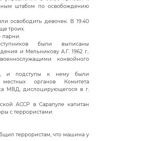
ивным штабом по освобождению
ли освободить девочек. В 19.40
еще троих.
- парни.
ступников были выписаны
дения и Мельникову А.Г. 1962 г..
военнослужащими конвойного
ки, и подступы к нему были
 местных органов Комитета
ка МВД, дислоцирующегося в г.
тской АССР в Сарапуле капитан
ры с террористами.
общил террористам, что машина у