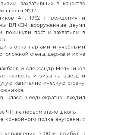
визии, захвативших в качестве
ей школы № 12.
иков А.Г. 1962 г. рождения и
лены ВЛКСМ, вооруженные двумя
, покинули пост и захватили в
са.
одить окна партами и учебными
воположной стены, держали их на
пакбаев и Александр Мельников
ые паспорта и визы на выезд и
гую капиталистическую страну,
ложников.
в класс неоднократно входил
е ЧП, на первом этаже школы.
е конвойного полка внутренних
о управления в 00.30 прибыл к