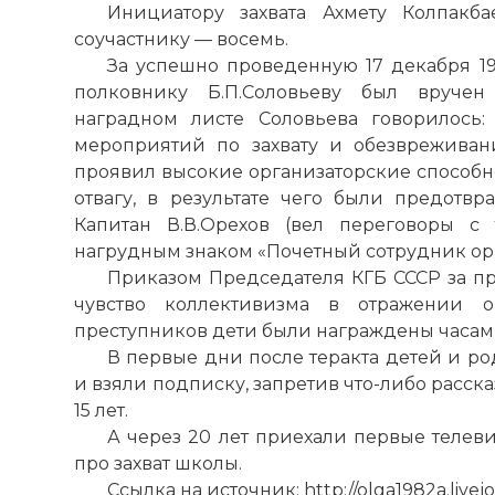
Ини­ци­а­то­ру захвата Ахмету Колпакб
соучастнику — восемь.
За успешно проведенную 17 декабря 19
полковнику Б.П.Соловьеву был вручен
наградном листе Соловьева говорилось:
мероприятий по захвату и обезвреживан
проявил высокие организаторские способно
отвагу, в результате чего были предотвр
Капитан В.В.Орехов (вел переговоры с
нагрудным знаком «Почетный сотрудник орг
Приказом Председателя КГБ СССР за п
чувство коллективизма в отражении 
преступников дети были награждены часам
В первые дни после теракта детей и ро
и взяли подписку, запретив что-либо расск
15 лет.
А через 20 лет приехали первые теле
про захват школы.
Ссылка на источник: http://olga1982a.live