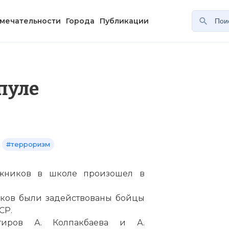
мечательности
Города
Публикации
пуле
#терроризм
ожников в школе произошел в
ков были задействованы бойцы
СР.
тиров А. Колпакбаева и А.