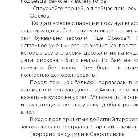
подъезда, самолет к взлету готов:
- Отпускайте парней, а я сейчас принесу
Орехов:
"Когда я вместе с парнями покинул класс
остались одни, без защиты в виде заложни
они буквально заорали: "Где Орехов?!"
остальное уже ничего не значит. Их просто
которые все это время держали их на мушк
дети, рисковать было нельзя. Но Зайцев, к
возьмем без крови". Тем более, к это
полностью деморализованы".
Перед тем, как "Альфа" ворвалась в 
автомат в открытую дверь, а Ахмед еще вс
нажать на курок не успел. "Альфовцы" в од
из рук, а еще через пару секунд оба терро
в пол.
В ходе предпринятых действий террори
заложников не пострадал. Старший — команд
Террористов судили в Свердловске.