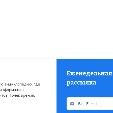
нпаспорт, подготовленный для террориста Мельник
статьи:
Еженедельная
рассылка
ю энциклопедию, где
 информацию.
тов, точек зрения,