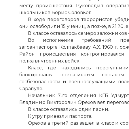
месту происшествия. Руководил операт
школьников Борис Соловьев.
В ходе переговоров террористов убеди
они освободили 15 учениц, а позже, в 21.20, 
В классе оставалось семеро заложников 
Во исполнение требований пре
загранпаспорта Колпакбаеву А.Х. 1960 г. рож
Район происшествия контролировался 
полка внутренних войск.
Класс, где находились преступни
блокированы оперативным составом
госбезопасности и военнослужащими пол
Сарапуле.
Начальник 7‑го отделения КГБ Удмур
Владимир Викторович Орехов вел перегово
В классе оставались одни парни.
К утру привезли паспорта.
Орехов в третий раз зашел в класс и со