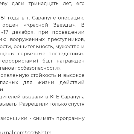
аеву дали три­над­цать лет, его
81 года в г. Сарапуле операцию
 орден «Красной Звезды». В
 «17 декабря, при проведении
ию вооруженных преступников,
сти, решительность, мужество и
ащены серьезные последствия».
 террористами) был награжден
анов госбезопасности».
роявленную стойкость и высокое
опасных для жизни действий
и.
дителей вызвали в КГБ Сарапула
азывать. Разрешили только спустя
визионщики - снимать программу
journal.com/22266.html