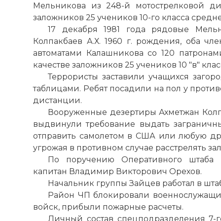
Мельникова из 248-й мотострелковой ди
заложников 25 учеников 10-го класса средн
17 декабря 1981 года рядовые Мельн
Колпакбаев А.Х. 1960 г. рождения, оба ч
автоматами Калашникова со 120 патронами
качестве заложников 25 учеников 10 "в" клас
Террористы заставили учащихся загор
таблицами. Ребят посадили на пол у проти
дистанции.
Вооруженные дезертиры Ахметжан Кол
выдвинули требование выдать заграничн
отправить самолетом в США или любую дру
угрожая в противном случае расстрелять за
По поручению Оперативного штаба 
капитан Владимир Викторович Орехов.
Начальник группы Зайцев работал в штаб
Район ЧП блокировали военнослужащи
войск, прибыли пожарные расчеты.
Личный состав спецподразделения 7-г