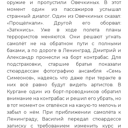
оружие и пропустили Овечкиных. В этот
момент один из пассажиров услышал
странный диалог. Один из Овечкиных сказал:
«Прощёлкали». Другой его оборвал:
«Заткнись». Уже в ходе полета планы
террористов меняются. Они решают угнать
самолёт не на обратном пути с полными
баками, а по дороге в Ленинград. Дмитрий и
Александр пронесли на борт контрабас. Для
подстраховки, старшие братья показали
☓
стюардессам фотографию ансамбля «Семь
Симеонов», надеясь что даже при теракте в
них всё равно будут видеть артистов. В
Кургане один из борт-проводников обратил
внимание на контрабас и решил его убрать, но
в тот момент он отвлёкся на какую-то мелочь и
забыл о нём. При приближении самолёта к
Ленинграду, Василий передал стюардессе
записку с требованием изменить курс и