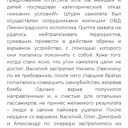
предложение отпустить хотя бы женщин и
детей последовал категорический отказ:
«никаких условий!». Штурм самолёта был
осуществлён сотрудниками милиции ОВД
Ленинградского исполкома. Группе захвата не
удалось нейтрализовать террористов,
сумевших привести в действие обрезы и
взрывное устройство, с помощью которого
они пытались покончить с собой. Хуже того:
Вернуться в статью:
Захват самолёта Овечкин
когда стало ясно, что угон самолета цели не
достиг, Василий застрелил Нинель Овечкину
по её требованию, после чего старшие братья
попытались совершить самоубийство, взорвав
бомбу. Однако взрыв получился
направленным и, к счастью для остальных
пассажиров, не принёс желаемого результата
– люди в салоне лайнера уцелели. После
неудачи со взрывом, Василий, Олег, Дмитрий
и Александр по очереди застрелились из