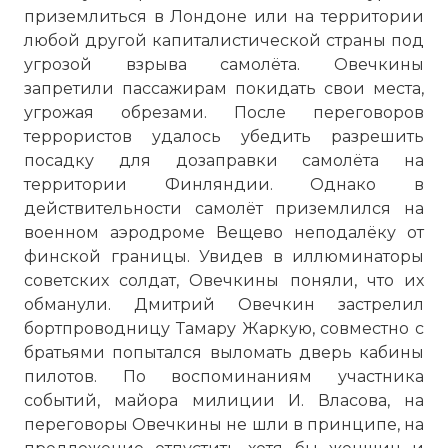
приземлиться в Лондоне или на территории
любой другой капиталистической страны под
угрозой взрыва самолёта. Овечкины
запретили пассажирам покидать свои места,
угрожая обрезами. После переговоров
террористов удалось убедить разрешить
посадку для дозаправки самолёта на
территории Финляндии. Однако в
действительности самолёт приземлился на
Криминальная Россия Овечкины Никто не хо
военном аэродроме Вещево неподалёку от
серия
финской границы. Увидев в иллюминаторы
Имя:
советских солдат, Овечкины поняли, что их
обманули. Дмитрий Овечкин застрелил
Комментарий:
бортпроводницу Тамару Жаркую, совместно с
братьями попытался выломать дверь кабины
Проверочный код:
пилотов. По воспоминаниям участника
событий, майора милиции И. Власова, на
переговоры Овечкины не шли в принципе, на