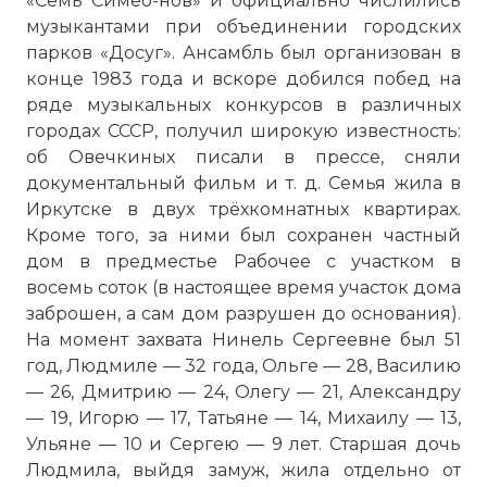
«Семь Симео-нов» и официально числились
музыкантами при объединении городских
парков «Досуг». Ансамбль был организован в
конце 1983 года и вскоре добился побед на
ряде музыкальных конкурсов в различных
городах СССР, получил широкую известность:
об Овечкиных писали в прессе, сняли
документальный фильм и т. д. Семья жила в
Иркутске в двух трёхкомнатных квартирах.
Кроме того, за ними был сохранен частный
дом в предместье Рабочее с участком в
восемь соток (в настоящее время участок дома
заброшен, а сам дом разрушен до основания).
На момент захвата Нинель Сергеевне был 51
год, Людмиле — 32 года, Ольге — 28, Василию
— 26, Дмитрию — 24, Олегу — 21, Александру
— 19, Игорю — 17, Татьяне — 14, Михаилу — 13,
Ульяне — 10 и Сергею — 9 лет. Старшая дочь
Людмила, выйдя замуж, жила отдельно от