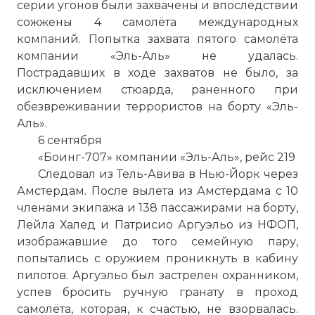
серии угонов были захвачены и впоследствии
сожжены 4 самолёта международных
компаний. Попытка захвата пятого самолёта
компании «Эль-Аль» не удалась.
Пострадавших в ходе захватов не было, за
исключением стюарда, раненного при
обезвреживании террористов на борту «Эль-
Аль».
6 сентября
«Боинг-707» компании «Эль-Аль», рейс 219
Следовал из Тель-Авива в Нью-Йорк через
Амстердам. После вылета из Амстердама с 10
членами экипажа и 138 пассажирами на борту,
Лейла Халед и Патрисио Аргуэльо из НФОП,
изображавшие до того семейную пару,
попытались с оружием проникнуть в кабину
пилотов. Аргуэльо был застрелен охранником,
успев бросить ручную гранату в проход
самолёта, которая, к счастью, не взорвалась.