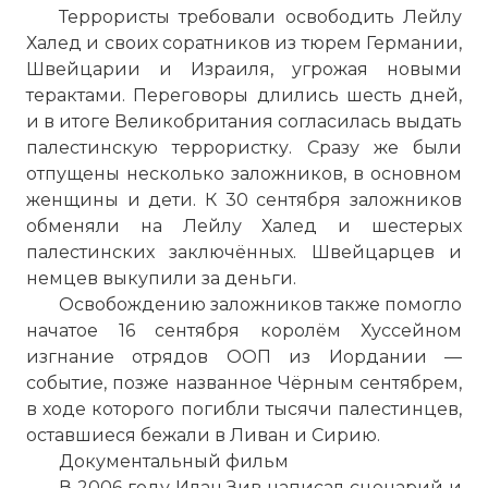
Террористы требовали освободить Лейлу
Халед и своих соратников из тюрем Германии,
☓
Швейцарии и Израиля, угрожая новыми
терактами. Переговоры длились шесть дней,
и в итоге Великобритания согласилась выдать
палестинскую террористку. Сразу же были
отпущены несколько заложников, в основном
женщины и дети. К 30 сентября заложников
обменяли на Лейлу Халед и шестерых
палестинских заключённых. Швейцарцев и
немцев выкупили за деньги.
Освобождению заложников также помогло
начатое 16 сентября королём Хуссейном
Амман, Иордания, 13 сентября 1970 года.
изгнание отрядов ООП из Иордании —
Обломки от трех угнанных авиалайнеров,
событие, позже названное Чёрным сентябрем,
взорванных арабскими партизанами
в ходе которого погибли тысячи палестинцев,
Фото статьи:
оставшиеся бежали в Ливан и Сирию.
Документальный фильм
В 2006 году Илан Зив написал сценарий и