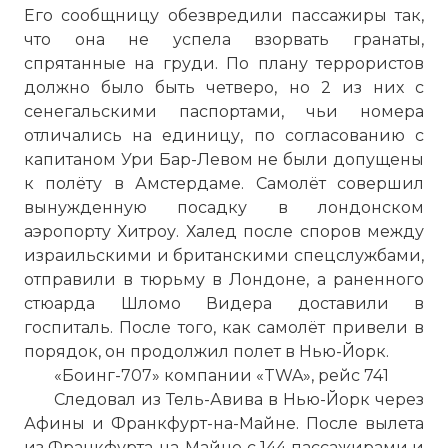
Его сообщницу обезвредили пассажиры так,
что она не успела взорвать гранаты,
спрятанные на груди. По плану террористов
должно было быть четверо, но 2 из них с
сенегальскими паспортами, чьи номера
отличались на единицу, по согласованию с
капитаном Ури Бар-Левом не были допущены
к полёту в Амстердаме. Самолёт совершил
вынужденную посадку в лондонском
аэропорту Хитроу. Халед после споров между
израильскими и британскими спецслужбами,
отправили в тюрьму в Лондоне, а раненного
стюарда Шломо Видера доставили в
госпиталь. После того, как самолёт привели в
порядок, он продолжил полет в Нью-Йорк.
«Боинг-707» компании «TWA», рейс 741
Следовал из Тель-Авива в Нью-Йорк через
Афины и Франкфурт-на-Майне. После вылета
из Франкфурта-на-Майне с 144 пассажирами и