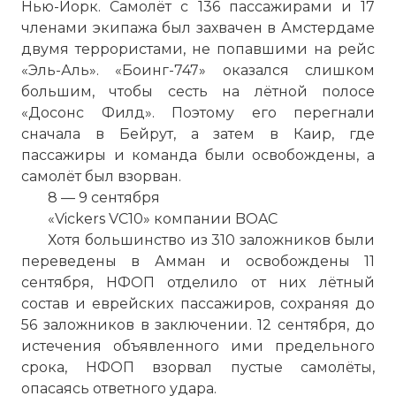
Нью-Йорк. Самолёт с 136 пассажирами и 17
членами экипажа был захвачен в Амстердаме
двумя террористами, не попавшими на рейс
«Эль-Аль». «Боинг-747» оказался слишком
большим, чтобы сесть на лётной полосе
«Досонс Филд». Поэтому его перегнали
сначала в Бейрут, а затем в
Каир
, где
пассажиры и команда были освобождены, а
самолёт был взорван.
8 — 9 сентября
«Vickers VC10» компании BOAC
Хотя большинство из 310 заложников были
переведены в Амман и освобождены 11
сентября, НФОП отделило от них лётный
состав и еврейских пассажиров, сохраняя до
56 заложников в заключении. 12 сентября, до
истечения объявленного ими предельного
срока, НФОП взорвал пустые самолёты,
опасаясь ответного удара.