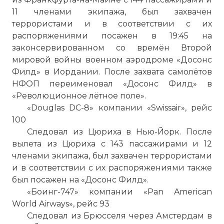
11 членами экипажа, был захвачен
террористами и в соответствии с их
распоряжениями посажен в 19:45 на
законсервированном со времён Второй
мировой войны военном аэродроме «Досонс
Филд» в Иордании. После захвата самолётов
НФОП переименовал «Досонс Филд» в
«Революционное лётное поле».
«Douglas DC-8» компании «Swissair», рейс
100
Следовал из Цюриха в Нью-Йорк. После
вылета из Цюриха с 143 пассажирами и 12
членами экипажа, был захвачен террористами
и в соответствии с их распоряжениями также
был посажен на «Досонс Филд».
«Боинг-747» компании «Pan American
World Airways», рейс 93
Следовал из Брюсселя через Амстердам в