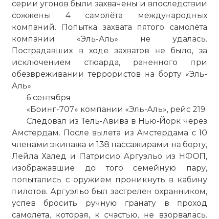
серии угонов были захвачены и впоследствии
сожжены 4 самолёта международных
компаний. Попытка захвата пятого самолёта
компании «Эль-Аль» не удалась.
Пострадавших в ходе захватов не было, за
исключением стюарда, раненного при
обезвреживании террористов на борту «Эль-
Аль».
6 сентября
«Боинг-707» компании «Эль-Аль», рейс 219
Следовал из Тель-Авива в Нью-Йорк через
Амстердам. После вылета из Амстердама с 10
членами экипажа и 138 пассажирами на борту,
Лейла Халед и Патрисио Аргуэльо из НФОП,
изображавшие до того семейную пару,
попытались с оружием проникнуть в кабину
пилотов. Аргуэльо был застрелен охранником,
успев бросить ручную гранату в проход
самолёта, которая, к счастью, не взорвалась.