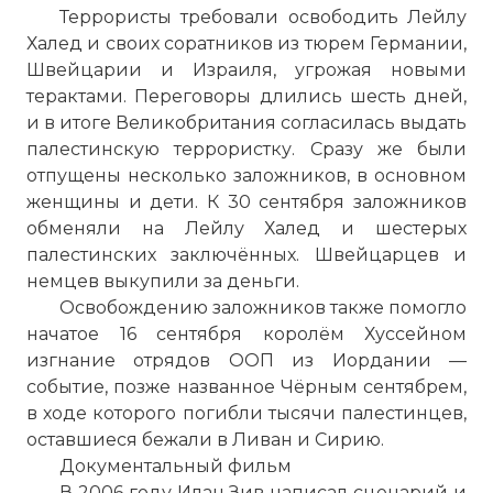
Террористы требовали освободить Лейлу
Халед и своих соратников из тюрем Германии,
☓
Швейцарии и Израиля, угрожая новыми
терактами. Переговоры длились шесть дней,
и в итоге Великобритания согласилась выдать
палестинскую террористку. Сразу же были
отпущены несколько заложников, в основном
женщины и дети. К 30 сентября заложников
обменяли на Лейлу Халед и шестерых
палестинских заключённых. Швейцарцев и
немцев выкупили за деньги.
Освобождению заложников также помогло
начатое 16 сентября королём Хуссейном
изгнание отрядов ООП из Иордании —
НФОП взорвал пустые самолёты,
событие, позже названное Чёрным сентябрем,
опасаясь ответного удара
в ходе которого погибли тысячи палестинцев,
Фото статьи:
оставшиеся бежали в Ливан и Сирию.
Документальный фильм
В 2006 году Илан Зив написал сценарий и