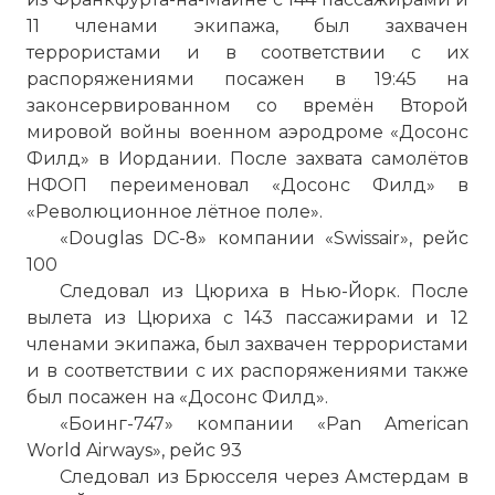
11 членами экипажа, был захвачен
террористами и в соответствии с их
распоряжениями посажен в 19:45 на
законсервированном со времён Второй
мировой войны военном аэродроме «Досонс
Филд» в Иордании. После захвата самолётов
НФОП переименовал «Досонс Филд» в
«Революционное лётное поле».
«Douglas DC-8» компании «Swissair», рейс
100
Следовал из Цюриха в Нью-Йорк. После
вылета из Цюриха с 143 пассажирами и 12
членами экипажа, был захвачен террористами
и в соответствии с их распоряжениями также
был посажен на «Досонс Филд».
«Боинг-747» компании «Pan American
World Airways», рейс 93
Следовал из Брюсселя через Амстердам в