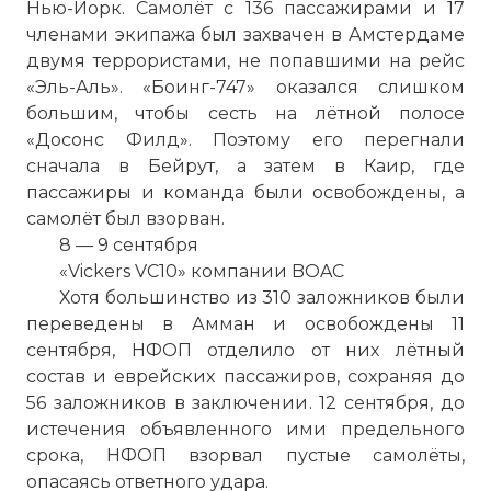
Нью-Йорк. Самолёт с 136 пассажирами и 17
членами экипажа был захвачен в Амстердаме
двумя террористами, не попавшими на рейс
«Эль-Аль». «Боинг-747» оказался слишком
большим, чтобы сесть на лётной полосе
«Досонс Филд». Поэтому его перегнали
сначала в Бейрут, а затем в
Каир
, где
пассажиры и команда были освобождены, а
самолёт был взорван.
8 — 9 сентября
«Vickers VC10» компании BOAC
Хотя большинство из 310 заложников были
переведены в Амман и освобождены 11
сентября, НФОП отделило от них лётный
состав и еврейских пассажиров, сохраняя до
56 заложников в заключении. 12 сентября, до
истечения объявленного ими предельного
срока, НФОП взорвал пустые самолёты,
опасаясь ответного удара.