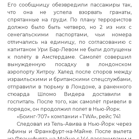
Его сообщницу обезвредили пассажиры так,
что она не успела взорвать гранаты,
спрятанные на груди. По плану террористов
должно было быть четверо, но 2 из них с
сенегальскими паспортами, чьи номера
отличались на единицу, по согласованию с
капитаном Ури Бар-Левом не были допущены
к полёту в Амстердаме. Самолёт совершил
вынужденную посадку в лондонском
аэропорту Хитроу. Халед после споров между
израильскими и британскими спецслужбами,
отправили в тюрьму в Лондоне, а раненного
стюарда Шломо Видера доставили в
госпиталь. После того, как самолёт привели в
порядок, он продолжил полет в Нью-Йорк.
«Боинг-707» компании «TWA», рейс 741
Следовал из Тель-Авива в Нью-Йорк через
Афины и Франкфурт-на-Майне. После вылета
из Франкфурта-на-Майне с 144 пассажирами и