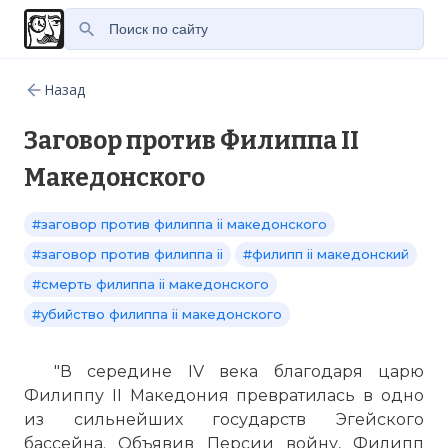
Назад
Заговор против Филиппа II
Македонского
#заговор против филиппа ii македонского
#заговор против филиппа ii
#филипп ii македонский
#смерть филиппа ii македонского
#убийство филиппа ii македонского
"В середине IV века благодаря царю
Филиппу II Македония превратилась в одно
из сильнейших государств Эгейского
бассейна. Объявив Персии войну, Филипп