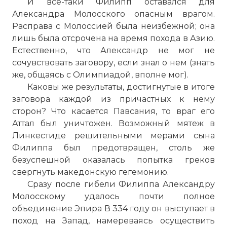
И все-таки Филипп оставался для
Александра Молосского опасным врагом.
Расправа с Молоссией была неизбежной; она
лишь была отсрочена на время похода в Азию.
Естественно, что Александр не мог не
сочувствовать заговору, если знал о нем (знать
же, общаясь с Олимпиадой, вполне мог).
Каковы же результаты, достигнутые в итоге
заговора каждой из причастных к нему
сторон? Что касается Павсания, то враг его
Аттал был уничтожен. Возможный мятеж в
Линкестиде решительными мерами сына
Филиппа был предотвращен, столь же
безуспешной оказалась попытка греков
свергнуть македонскую гегемонию.
Сразу после гибели Филиппа Александру
Молосскому удалось почти полное
объединение Эпира В 334 году он выступает в
поход на Запад, намереваясь осуществить