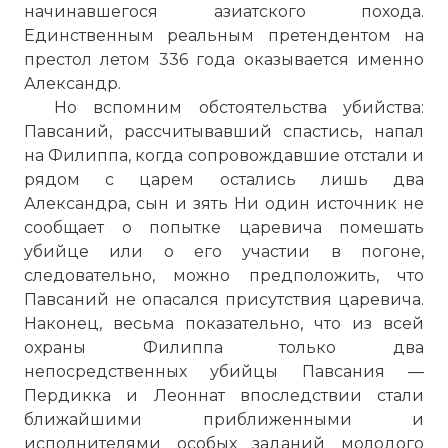
начинавшегося азиатского похода.
Филипп II Македонский
Единственным реальным претендентом на
Имя:
престол летом 336 года оказывается именно
Александр.
Комментарий:
Но вспомним обстоятельства убийства:
Павсаний, рассчитывавший спастись, напал
Проверочный код:
на Филиппа, когда сопровождавшие отстали и
рядом с царем остались лишь два
Александра, сын и зять Ни один источник не
сообщает о попытке царевича помешать
убийце или о его участии в погоне,
следовательно, можно предположить, что
Павсаний не опасался присутствия царевича.
Наконец, весьма показательно, что из всей
охраны Филиппа только два
непосредственных убийцы Павсания —
Пердикка и Леоннат впоследствии стали
ближайшими приближенными и
Вернуться в статью:
Заговор против Филиппа I
исполнителями особых заданий молодого