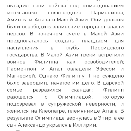
высадил свои войска под командованием
испытанных полководцев Пармениона,
Аминты и Аттала в Малой Азии. Они должны
были освободить эллинские города от власти
персов. В конечном счете в Малой Азии
предполагалось создать плацдарм для
наступления в глубь Персидского
государства. В Малой Азии греки встретили
воинов Филиппа как освободителей;
Парменион и Аттал овладели Эфесом и
Магнесией. Однако Филиппу II не суждено
было завершить начатое им дело. В царской
семье разразился скандал: Филипп
разошелся с Олимпиадой, которую
подозревал в супружеской неверности, и
женился на Клеопатре, племяннице Аттала. В
результате Олимпиада вернулась в Эпир, а ее
сын Александр укрылся в Иллирии.