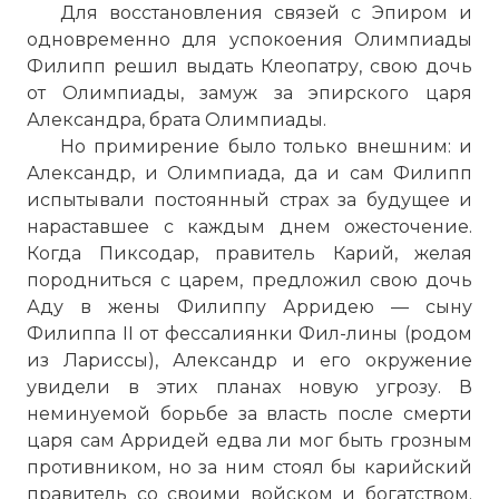
Для восстановления связей с Эпиром и
одновременно для успокоения Олимпиады
Филипп решил выдать Клеопатру, свою дочь
от Олимпиады, замуж за эпирского царя
Александра, брата Олимпиады.
Но примирение было только внешним: и
Александр, и Олимпиада, да и сам Филипп
испытывали постоянный страх за будущее и
нараставшее с каждым днем ожесточение.
Когда Пиксодар, правитель Карий, желая
породниться с царем, предложил свою дочь
Аду в жены Филиппу Арридею — сыну
Филиппа II от фессалиянки Фил-лины (родом
из Лариссы), Александр и его окружение
увидели в этих планах новую угрозу. В
неминуемой борьбе за власть после смерти
царя сам Арридей едва ли мог быть грозным
противником, но за ним стоял бы карийский
правитель со своими войском и богатством.