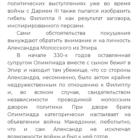
политических выступлениях уже во время
войны с Дарием III также пытался изобразить
гибель Филиппа II как результат заговора,
инспирированного персами.
Сами обстоятельства покушения
вынуждают обратить внимание и на личность
Александра Молосского из Эпира.
В начале 330-х годов оставленная
супругом Олимпиада вместе с сыном бежит в
Эпир и находит там убежище, что со стороны
Александра, несомненно, было актом крайне
недружественным по отношению к Филиппу
и, во всяком случае, свидетельством
независимости проводимой молосским
двором политики. При дворе брата
Олимпиада категорически настаивает на
объявлении войны Македонии; любопытно,
что и сам Александр не исключал
возможности войны и был к ней готов.