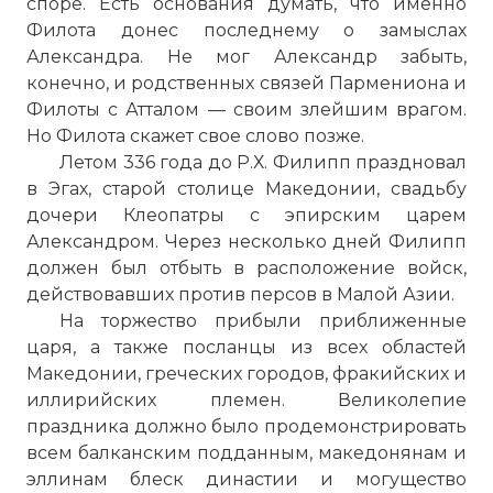
споре. Есть основания думать, что именно
Филота донес последнему о замыслах
Александра. Не мог Александр забыть,
конечно, и родственных связей Пармениона и
Филоты с Атталом — своим злейшим врагом.
Но Филота скажет свое слово позже.
Летом 336 года до Р.Х. Филипп праздновал
в Эгах, старой столице Македонии, свадьбу
дочери Клеопатры с эпирским царем
Александром. Через несколько дней Филипп
должен был отбыть в расположение войск,
действовавших против персов в Малой Азии.
На торжество прибыли приближенные
царя, а также посланцы из всех областей
Македонии, греческих городов, фракийских и
иллирийских племен. Великолепие
праздника должно было продемонстрировать
всем балканским подданным, македонянам и
эллинам блеск династии и могущество