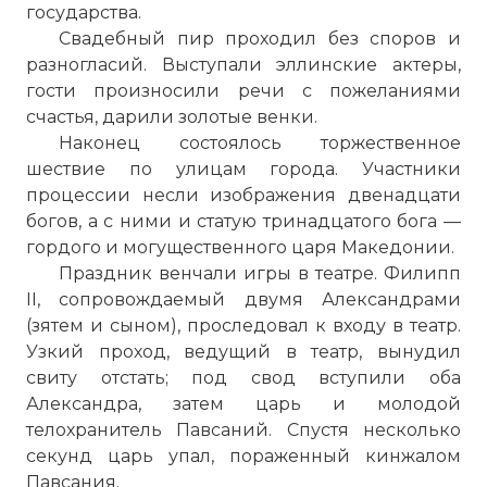
государства.
Свадебный пир проходил без споров и
разногласий. Выступали эллинские актеры,
гости произносили речи с пожеланиями
счастья, дарили золотые венки.
Наконец состоялось торжественное
шествие по улицам города. Участники
процессии несли изображения двенадцати
богов, а с ними и статую тринадцатого бога —
гордого и могущественного царя Македонии.
Праздник венчали игры в театре. Филипп
II, сопровождаемый двумя Александрами
(зятем и сыном), проследовал к входу в театр.
Узкий проход, ведущий в театр, вынудил
свиту отстать; под свод вступили оба
Александра, затем царь и молодой
телохранитель Павсаний. Спустя несколько
секунд царь упал, пораженный кинжалом
Павсания.