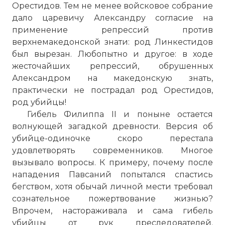
Орестидов. Тем не менее войсковое собрание
дало царевичу Александру согласие на
применение репрессий против
верхнемакедонской знати: род Линкестидов
был вырезан. Любопытно и другое: в ходе
жесточайших репрессий, обрушенных
Александром на македонскую знать,
практически не пострадал род Орестидов,
род убийцы!
Гибель Филиппа II и поныне остается
волнующей загадкой древности. Версия об
убийце-одиночке скоро перестала
удовлетворять современников. Многое
вызывало вопросы. К примеру, почему после
нападения Павсаний попытался спастись
бегством, хотя обычай личной мести требовал
сознательное пожертвование жизнью?
Впрочем, настораживала и сама гибель
убийцы от рук преследователей.