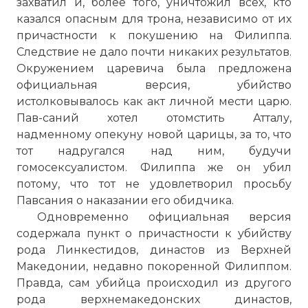
захватил и, более того, уничтожил всех, кто
казался опасным для трона, независимо от их
причастности к покушению на Филиппа.
Следствие не дало почти никаких результатов.
Окружением царевича была предложена
официальная версия, убийство
истолковывалось как акт личной мести царю.
Пав-саний хотел отомстить Атталу,
надменному опекуну новой царицы, за то, что
тот надругался над ним, будучи
гомосексуалистом. Филиппа же он убил
потому, что тот не удовлетворил просьбу
Павсания о наказании его обидчика.
Одновременно официальная версия
содержала пункт о причастности к убийству
рода Линкестидов, династов из Верхней
Македонии, недавно покоренной Филиппом.
Правда, сам убийца происходил из другого
рода верхнемакедонских династов,