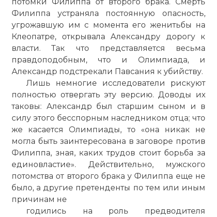
потомки Филиппа от второго брака. Смерть
Филиппа устраняла постоянную опасность,
☓
угрожавшую им с момента его женитьбы на
Клеопатре, открывала Александру дорогу к
власти. Так что представляется весьма
правдоподобным, что и Олимпиада, и
Александр подстрекали Павсания к убийству.
Лишь немногие исследователи рискуют
полностью отвергать эту версию. Доводы их
таковы: Александр был старшим сыном и в
силу этого бесспорным наследником отца; что
же касается Олимпиады, то «она никак не
могла быть заинтересована в заговоре против
Филиппа, зная, каких трудов стоит борьба за
единовластие». Действительно, мужского
потомства от второго брака у Филиппа еще не
было, а другие претенденты по тем или иным
причинам не
годились на роль предводителя