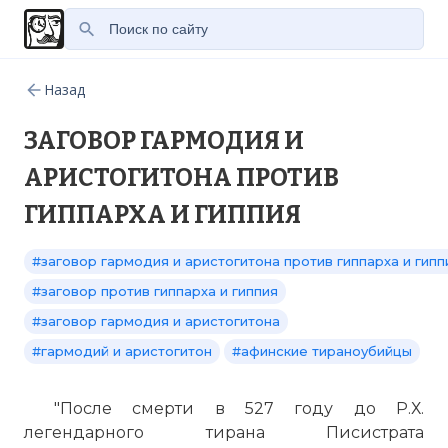
Назад
ЗАГОВОР ГАРМОДИЯ И
АРИСТОГИТОНА ПРОТИВ
ГИППАРХА И ГИППИЯ
#заговор гармодия и аристогитона против гиппарха и гипп
#заговор против гиппарха и гиппия
#заговор гармодия и аристогитона
#гармодий и аристогитон
#афинские тираноубийцы
"После смерти в 527 году до Р.Х.
легендарного тирана Писистрата