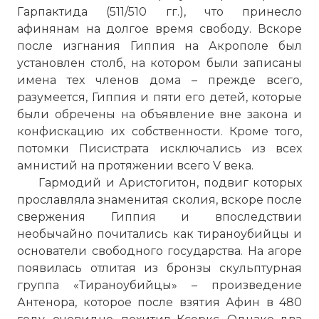
Гарпактида (511/510 гг.), что принесло
афинянам на долгое время свободу. Вскоре
после изгнания Гиппия на Акрополе был
установлен столб, на котором были записаны
имена тех членов дома – прежде всего,
разумеется, Гиппия и пяти его детей, которые
были обречены на объявление вне закона и
конфискацию их собственности. Кроме того,
потомки Писистрата исключались из всех
амнистий на протяжении всего V века.
Гармодий и Аристогитон, подвиг которых
прославляла знаменитая сколия, вскоре после
свержения Гиппия и впоследствии
необычайно почитались как тираноубийцы и
основатели свободного государства. На агоре
появилась отлитая из бронзы скульптурная
группа «Тираноубийцы» – произведение
Антенора, которое после взятия Афин в 480