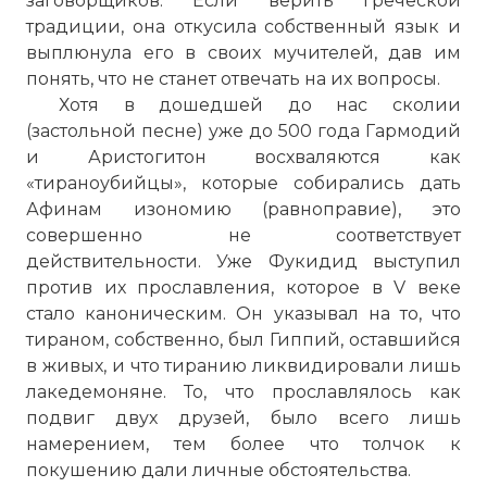
заговорщиков. Если верить греческой
традиции, она откусила собственный язык и
выплюнула его в своих мучителей, дав им
понять, что не станет отвечать на их вопросы.
Хотя в дошедшей до нас сколии
(застольной песне) уже до 500 года Гармодий
и Аристогитон восхваляются как
«тираноубийцы», которые собирались дать
Афинам изономию (равноправие), это
совершенно не соответствует
действительности. Уже Фукидид выступил
против их прославления, которое в V веке
стало каноническим. Он указывал на то, что
тираном, собственно, был Гиппий, оставшийся
в живых, и что тиранию ликвидировали лишь
лакедемоняне. То, что прославлялось как
подвиг двух друзей, было всего лишь
намерением, тем более что толчок к
покушению дали личные обстоятельства.
☓