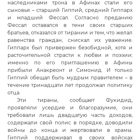
наследниками трона в Афинах стали его
сыновья – старший Гиппий, средний Гиппарх
и младший Фессал. Согласно преданию
Фессал оставался в тени своих старших
братьев, отказался от тирании и тем, что желал
равенства граждан, снискал их уважение.
Гиппарх был привержен безобидной, хотя и
расточительной страсти к любви и поэзии;
именно по его приглашению в Афины
прибыли Анакреонт и Симонид. И только
Гиппий обещал быть мудрым правителем – в
течение тринадцати лет продолжал политику
отца.
Эти тираны, сообщает Фукидид,
проявляли усердие и благоразумие, они
требовали лишь двадцатую часть доходов,
содержали свой полис в порядке, доводили
войны до конца и жертвовали в храмы.
Гиппий поддерживал в своих войсках