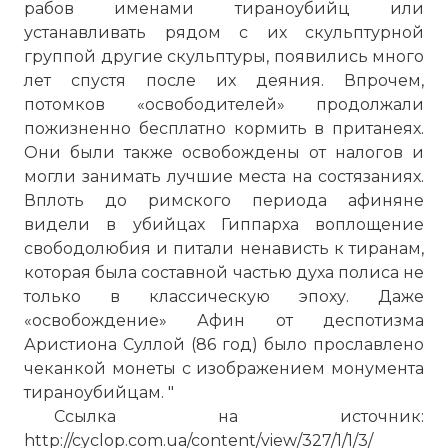
рабов именами тираноубийц или
устанавливать рядом с их скульптурной
группой другие скульптуры, появились много
лет спустя после их деяния. Впрочем,
потомков «освободителей» продолжали
пожизненно бесплатно кормить в пританеях.
Они были также освобождены от налогов и
могли занимать лучшие места на состязаниях.
Вплоть до римского периода афиняне
видели в убийцах Гиппарха воплощение
свободолюбия и питали ненависть к тиранам,
которая была составной частью духа полиса не
только в классическую эпоху. Даже
«освобождение» Афин от деспотизма
Аристиона Суллой (86 год) было прославлено
чеканкой монеты с изображением монумента
тираноубийцам. "
Ссылка на источник:
http://cyclop.com.ua/content/view/327/1/1/3/