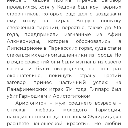
некоего Кедона против тиранов. Заговор
провалился, хотя у Кедона был круг верных
сторонников, которые еще долго воздавали
ему хвалу на пирах. Вторую попытку
свержения тирании, вероятно, также до 514
года, предприняли изгнанные из Афин
Алкмеониды, которые обосновались в
Липсидрионе в Парнасских горах, куда стали
стекаться их единомышленники из города. Но
в ряде сражений они были изгнаны из своего
лагеря и были вынуждены, на этот раз
окончательно, покинуть страну. Третий
заговор принес частичный успех: на
Панафинейских играх 514 года Гиппарх был
убит Гармодием и Аристогитоном.
Аристогитон – муж среднего возраста –
снискал любовь молодого Гармодия,
находившегося тогда, по словам Фукидида, «в
расцвете юношеской красоты». Но любви