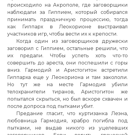
происходило на Акрополе, где заговорщики
наблюдали за Гиппием, который собирался
принимать праздничную процессию, тогда
как Гиппарх в Леокорионе выстраивал
участников игр, чтобы вести их к крепости.
Когда один из заговорщиков дружески
заговорил с Гиппием, остальные решили, что
их предали. Чтобы успеть хоть что-то
совершить до ареста, они поспешили с горы
вниз. Гармодий и Аристогитон встретили
Гиппарха еще у Леокориона и там закололи.
Но тут же на месте Гармодия убили
телохранители тиранов, Аристогитон же
попытался скрыться, но был вскоре схвачен и
после допроса под пытками убит.
Предание гласит, что куртизанка Леэна,
любовница Гармодия, храбро погибла под
пытками, не выдав никого из уцелевших