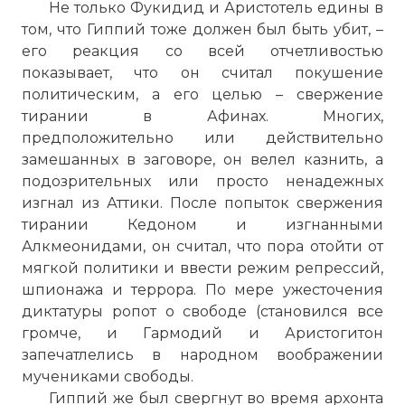
Не только Фукидид и Аристотель едины в
том, что Гиппий тоже должен был быть убит, –
его реакция со всей отчетливостью
показывает, что он считал покушение
политическим, а его целью – свержение
тирании в Афинах. Многих,
предположительно или действительно
замешанных в заговоре, он велел казнить, а
подозрительных или просто ненадежных
изгнал из Аттики. После попыток свержения
тирании Кедоном и изгнанными
В Греческом Акрополе было очень много
Алкмеонидами, он считал, что пора отойти от
скульптур с изображениями богов.
мягкой политики и ввести режим репрессий,
Фото статьи:
шпионажа и террора. По мере ужесточения
диктатуры ропот о свободе (становился все
громче, и Гармодий и Аристогитон
запечатлелись в народном воображении
мучениками свободы.
Гиппий же был свергнут во время архонта