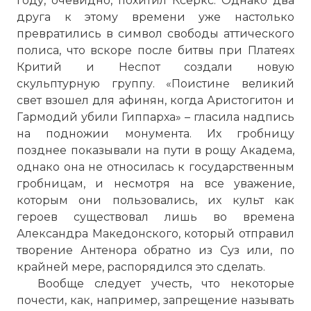
году, очевидно, похитил Ксеркс. Однако два
друга к этому времени уже настолько
превратились в символ свободы аттического
полиса, что вскоре после битвы при Платеях
Критий и Неспот создали новую
скульптурную группу. «Поистине великий
свет взошел для афинян, когда Аристогитон и
Гармодий убили Гиппарха» – гласила надпись
на подножии монумента. Их гробницу
позднее показывали на пути в рощу Академа,
однако она не относилась к государственным
гробницам, и несмотря на все уважение,
которым они пользовались, их культ как
героев существовал лишь во времена
Александра Македонского, который отправил
творение Антенора обратно из Суз или, по
крайней мере, распорядился это сделать.
Вообще следует учесть, что некоторые
почести, как, например, запрещение называть