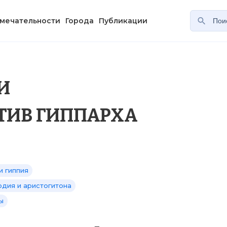
мечательности
Города
Публикации
И
ТИВ ГИППАРХА
и гиппия
одия и аристогитона
ы