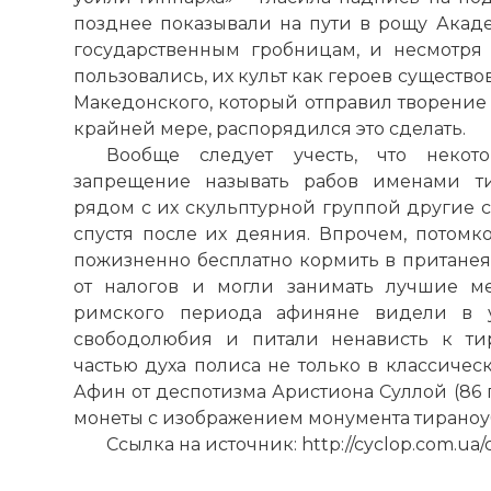
позднее показывали на пути в рощу Акаде
государственным гробницам, и несмотря
пользовались, их культ как героев существ
Македонского, который отправил творение 
крайней мере, распорядился это сделать.
Вообще следует учесть, что некото
запрещение называть рабов именами ти
рядом с их скульптурной группой другие с
спустя после их деяния. Впрочем, потомк
Гармодий и А
пожизненно бесплатно кормить в пританея
Фото статьи:
от налогов и могли занимать лучшие ме
римского периода афиняне видели в у
свободолюбия и питали ненависть к тир
частью духа полиса не только в классичес
Афин от деспотизма Аристиона Суллой (86 
монеты с изображением монумента тираноу
Ссылка на источник: http://cyclop.com.ua/c