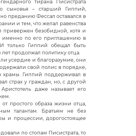
егендарного тирана Писистрата
о сыновья – старший Гиппий,
но преданию Фессал оставался в
рании и тем, что желал равенства
л привержен безобидной, хотя и
; именно по его приглашению в
И только Гиппий обещал быть
 лет продолжал политику отца.
ли усердие и благоразумие, они
содержали свой полис в порядке,
в храмы. Гиппий поддерживал в
ал страх у граждан, но, с другой
 Аристотель даже называет его
жем.
 от простого образа жизни отца,
ным талантам. Братьям не без
ы и процессии, дорогостоящее
довали по стопам Писистрата, то