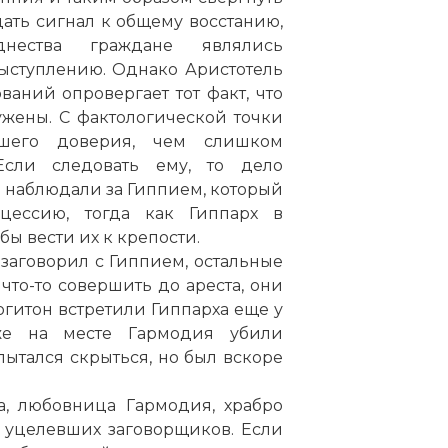
ать сигнал к общему восстанию,
нества граждане являлись
ыступлению. Однако Аристотель
аний опровергает тот факт, что
жены. С фактологической точки
ьшего доверия, чем слишком
сли следовать ему, то дело
 наблюдали за Гиппием, который
цессию, тогда как Гиппарх в
бы вести их к крепости.
заговорил с Гиппием, остальные
 что-то совершить до ареста, они
гитон встретили Гиппарха еще у
же на месте Гармодия убили
пытался скрыться, но был вскоре
на, любовница Гармодия, храбро
 уцелевших заговорщиков. Если