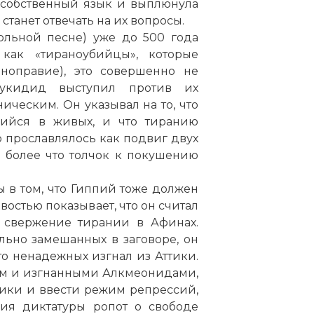
 собственный язык и выплюнула
 станет отвечать на их вопросы.
ольной песне) уже до 500 года
как «тираноубийцы», которые
ноправие), это совершенно не
 Фукидид выступил против их
ническим. Он указывал на то, что
вшийся в живых, и что тиранию
 прославлялось как подвиг двух
 более что толчок к покушению
 в том, что Гиппий тоже должен
ивостью показывает, что он считал
 свержение тирании в Афинах.
ьно замешанных в заговоре, он
то ненадежных изгнал из Аттики.
ом и изгнанными Алкмеонидами,
итики и ввести режим репрессий,
ия диктатуры ропот о свободе