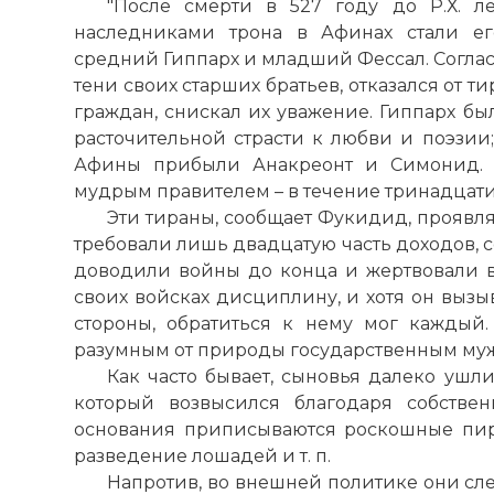
"После смерти в 527 году до Р.Х. л
наследниками трона в Афинах стали ег
средний Гиппарх и младший Фессал. Соглас
тени своих старших братьев, отказался от ти
граждан, снискал их уважение. Гиппарх бы
расточительной страсти к любви и поэзии
Афины прибыли Анакреонт и Симонид. 
мудрым правителем – в течение тринадцати
Эти тираны, сообщает Фукидид, проявля
требовали лишь двадцатую часть доходов, 
доводили войны до конца и жертвовали 
своих войсках дисциплину, и хотя он вызыв
стороны, обратиться к нему мог каждый.
разумным от природы государственным му
Как часто бывает, сыновья далеко ушли
который возвысился благодаря собствен
основания приписываются роскошные пир
разведение лошадей и т. п.
Напротив, во внешней политике они сле