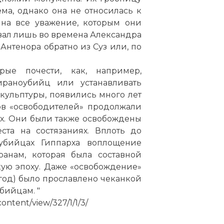
ма, однако она не относилась к
 на все уважение, которым они
овал лишь во времена Александра
Антенора обратно из Суз или, по
рые почести, как, например,
раноубийц или устанавливать
кульптуры, появились много лет
ов «освободителей» продолжали
ристогитон на аттической вазе V века до н. э.
х. Они были также освобождены
ста на состязаниях. Вплоть до
бийцах Гиппарха воплощение
анам, которая была составной
кую эпоху. Даже «освобождение»
год) было прославлено чеканкой
бийцам. "
ontent/view/327/1/1/3/