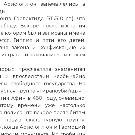
 Аристогитон запечатлелись в
ды.
а Гарпактида (511/510 гг.), что
ободу. Вскоре после изгнания
 на котором были записаны имена
тся, Гиппия и пяти его детей,
вне закона и конфискацию их
систрата исключались из всех
торых прославляла знаменитая
я и впоследствии необычайно
ли свободного государства. На
турная группа «Тираноубийцы» –
тия Афин в 480 году, очевидно,
этому времени уже настолько
 полиса, что вскоре после битвы
 новую скульптурную группу.
, когда Аристогитон и Гармодий
дножии монумента. Их гробницу