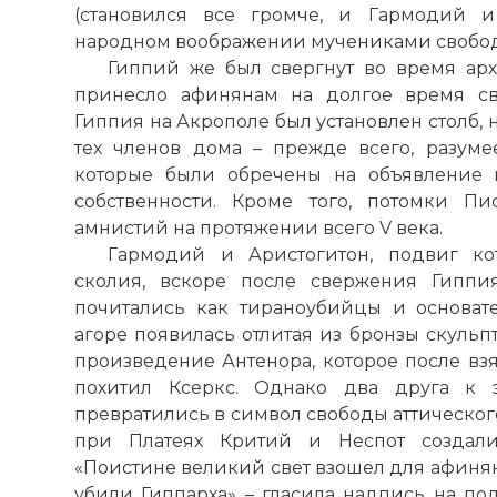
(становился все громче, и Гармодий и
☓
народном воображении мучениками свобо
Гиппий же был свергнут во время архонт
принесло афинянам на долгое время св
Гиппия на Акрополе был установлен столб,
тех членов дома – прежде всего, разумее
которые были обречены на объявление 
собственности. Кроме того, потомки Пи
амнистий на протяжении всего V века.
Гармодий и Аристогитон, подвиг ко
сколия, вскоре после свержения Гиппи
почитались как тираноубийцы и основате
агоре появилась отлитая из бронзы скульп
произведение Антенора, которое после взя
похитил Ксеркс. Однако два друга к 
превратились в символ свободы аттического
при Платеях Критий и Неспот создали
«Поистине великий свет взошел для афинян
убили Гиппарха» – гласила надпись на по