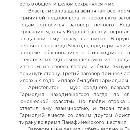
есть в общем и целом сохранялся мир.
Власть тиранов дала афинянам все, кро
причиной недовольств и нескольких загов
годам относится заговор некоего Кед
провалился, хотя у Кедона был круг верных
воздавали ему хвалу на пирах. Вторую
вероятно, также до 514 года, предприняли
которые обосновались в Липсидрионе в 
стекаться их единомышленники из города
изгнаны из своего лагеря и были вынужде
покинуть страну. Третий заговор принес ча
играх 514 года Гиппарх был убит Гармодием
Аристогитон – муж среднего возрас
Гармодия, находившегося тогда, по с
юношеской красоты». Но любви отрока 
ответил ему взаимностью, и тиран тяже
Гармодий вместе со своим другом Арист
тирану во время Панафинейского шествия.
Заговорщики решили убить заодно и Ги