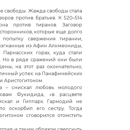
ме свободы. Жажда свободы стала
оров против братьев. К 520–514
она против тиранов. Заговор
 сторонников, которые еще долго
 попытку свержения тирании,
 изгнанные из Афин Алкмеониды,
Парнасских горах, куда стали
. Но в ряде сражений они были
ны, на этот раз окончательно,
стичный успех: на Панафинейских
 и Аристогитоном.
та – снискал любовь молодого
ловам Фукидида, «в расцвете
искал и Гиппарх. Гармодий не
ло оскорбил его сестру. Тогда
огитоном сговорился отомстить
ппия и таким образом свергнуть