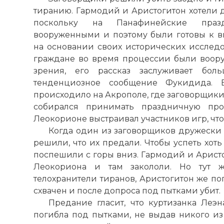
тиранию. Гармодий и Аристогитон хотели д
поскольку на Панафинейские празд
вооруженными и поэтому были готовы к в
на основании своих исторических исследов
граждане во время процессии были воору
зрения, его рассказ заслуживает бол
тенденциозное сообщение Фукидида. Е
происходило на Акрополе, где заговорщики
собирался принимать праздничную про
Леокорионе выстраивал участников игр, что
Когда один из заговорщиков дружески 
решили, что их предали. Чтобы успеть хоть
поспешили с горы вниз. Гармодий и Аристо
Леокориона и там закололи. Но тут 
телохранители тиранов, Аристогитон же по
схвачен и после допроса под пытками убит.
Предание гласит, что куртизанка Леэ
погибла под пытками, не выдав никого из