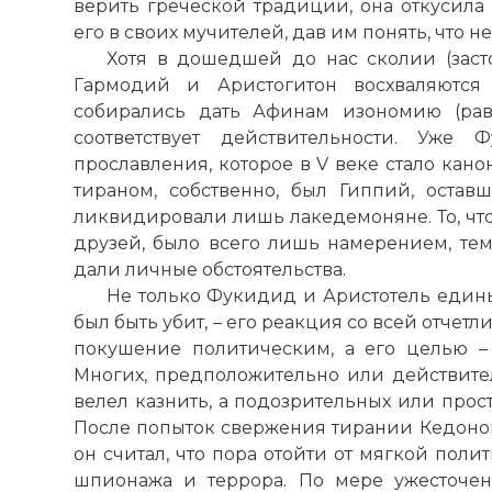
верить греческой традиции, она откусила
его в своих мучителей, дав им понять, что не
Хотя в дошедшей до нас сколии (заст
Гармодий и Аристогитон восхваляются 
собирались дать Афинам изономию (рав
соответствует действительности. Уже
прославления, которое в V веке стало кано
тираном, собственно, был Гиппий, оста
ликвидировали лишь лакедемоняне. То, что
друзей, было всего лишь намерением, тем
дали личные обстоятельства.
Не только Фукидид и Аристотель едины
был быть убит, – его реакция со всей отчетл
покушение политическим, а его целью –
Многих, предположительно или действител
велел казнить, а подозрительных или прос
После попыток свержения тирании Кедон
он считал, что пора отойти от мягкой пол
шпионажа и террора. По мере ужесточен