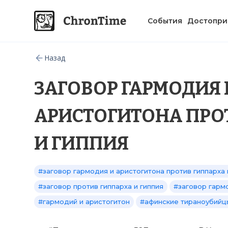
События
Достопри
Назад
ЗАГОВОР ГАРМОДИЯ 
АРИСТОГИТОНА ПРО
И ГИППИЯ
#заговор гармодия и аристогитона против гиппарха 
#заговор против гиппарха и гиппия
#заговор гарм
#гармодий и аристогитон
#афинские тираноубийц