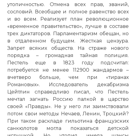
утопичностью. Отмена всех прав, званий,
сословий. Всеобщее и полное равенство всех
и во всем. Реализует план революционное
«временное правительство», лучше в составе
трех диктаторов. Парламентаризм обещан, но
в отдаленном будущем. Жесткая цензура.
Запрет всяких обществ. На страже нового
порядка – громадная тайная полиция.
Пестель еще в 1823 году подсчитал:
потребуется не менее 112900 жандармов –
вчетверо больше, чем при «тиранах
Романовых». Исследователь декабризма
Цейтлин справедливо писал, что Пестель
мечтал загнать Россию палкой в царство
своей «Правды». Не у него ли заимствовали
потом свои методы Нечаев, Ленин, Троцкий?
При таком раскладе гильотина французских
санкюлотов могла показаться детской
игрушкой. Но утопия имела шансы