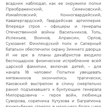
всадник
наблюдал, как ее окружили полки
Преображенский, Семеновский,
Измайловский, Конногвардейский,
Кавалергардский, Гвардейская артиллерия.
Впереди строя – офицеры и генералы
Отечественной войны Васильчиков, Толь,
Исленьев, Воинов, Апраксин, Орлов,
Сухозанет. Финляндский полк и Саперный
батальон обеспечили охрану Зимнего дворца.
И не зря: в планы декабристов входило
беспощадное физическое истребление всей
царской фамилии, включая детей, – для
начала 18 человек! Попытки увещевать
мятежников окончились трагически,
Каховский выстрелом в спину смертельно
ранил подъехавшего к бунтующим генерала
Милорадовича – героя войн, любимца
Суворова, соратника Кутузова и Багратиона.
Кюхельбекер стрелял в младшего брата царя