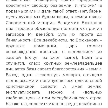
крестьянам свободу без земли. И что же? Те
поразмыслили и дали такой ответ: «Нет, барин,
пусть лучше мы будем ваши, а земля наша».
Современный историк Владимир Брюханов
дает простое объяснение подлинных причин
заговора 14 декабря. Суть их проста до
банальности. Все декабристы, по Брюханову, –
крупные помещики. Царь готовит
освобождение крестьян с наделением их
землей (выкуп за счет казны). Если это
случится, класс крупных землевладельцев
лишается базы своего благосостояния – земли.
Выход один – свергнуть монарха, стоящего
над классами и повинующегося только своей
христианской совести. А имея землю,
эксплуатировать можно и «вольных
хлебопашцев», и при республиканском строе.
Как же так, спросит читатель, ведь декабристы