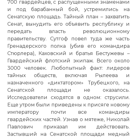
700 гвардейцев, с распущенными знаменами
и под барабанный бой, устремились на
Сенатскую площадь. Тайный план – захватить
Сенат, вынудить его объявить республику и
передать власть революционному
правительству. Сутгоф повел туда же часть
Гренадерского полка (убив его командира
Стюрлера), Каховский и братья Бестужевы –
Гвардейский флотский экипаж. Всего около
3000 человек. Любопытный факт: лидеров
тайных обществ, включая Рылеева и
назначенного «диктатором» Трубецкого, на
Сенатской площади не оказалось.
Исследователи сходятся в одном: струсили.
Еще утром были приведены к присяге новому
императору почти все командиры
гвардейских частей. Узнав о мятеже, Николай
Павлович приказал им действовать.
Застывший на Сенатской площади
медный