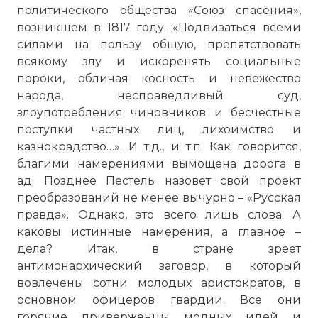
политического общества «Союз спасения»,
возникшем в 1817 году. «Подвизаться всеми
силами на пользу общую, препятствовать
всякому злу и искоренять социальные
пороки, обличая косность и невежество
народа, несправедливый суд,
злоупотребления чиновников и бесчестные
поступки частных лиц, лихоимство и
казнокрадство…». И т.д., и т.п. Как говорится,
благими намерениями вымощена дорога в
ад. Позднее Пестель назовет свой проект
преобразований не менее вычурно – «Русская
правда». Однако, это всего лишь слова. А
каковы истинные намерения, а главное –
дела? Итак, в стране зреет
антимонархический заговор, в который
вовлечены сотни молодых аристократов, в
основном офицеров гвардии. Все они
горячие приверженцы модных идей и