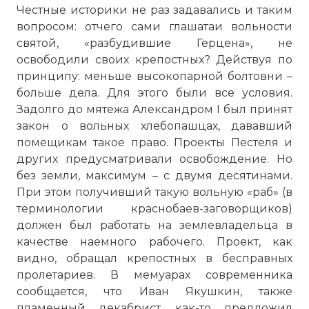
Честные историки не раз задавались и таким
вопросом: отчего сами глашатаи вольности
святой, «разбудившие Герцена», не
освободили своих крепостных? Действуя по
принципу: меньше высокопарной болтовни –
больше дела. Для этого были все условия.
Задолго до мятежа Александром I был принят
закон о вольных хлебопашцах, дававший
помещикам такое право. Проекты Пестеля и
других предусматривали освобождение. Но
без земли, максимум – с двумя десятинами.
При этом получивший такую вольную «раб» (в
терминологии краснобаев-заговорщиков)
должен был работать на землевладельца в
качестве наемного рабочего. Проект, как
видно, обращал крепостных в бесправных
пролетариев. В мемуарах современника
сообщается, что Иван Якушкин, также
пламенный декабрист, как-то предложил