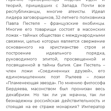
теорий, пришедших с Запада. Почти все
республиканцы, многие атеисты. Идеал
лидера заговорщиков, 32-летнего полковника
Павла Пестеля – французские якобинцы.
Многие его товарищи состоят в масонских
ложах – тайных обществах с международными
связями, целью которых является свержение
основанного на христианстве строя и
построение идеального порядка,
руководимого элитой, просвещенной и
посвященной в тайны бытия. Сам Пестель –
член ложи «Соединенных друзей», его
единомышленник поэт Рылеев – ложи
«Пламенеющая звезда». По мнению философа
Бердяева, масонством был пронизан весь
декабризм. Но так ли уж мрачны, так ли
безнадежны российская действительность и
стоящая на ее страже монархия? Император