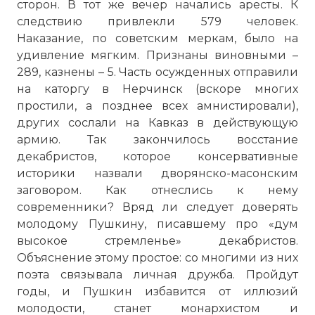
сторон. В тот же вечер начались аресты. К
следствию привлекли 579 человек.
Наказание, по советским меркам, было на
удивление мягким. Признаны виновными –
289, казнены – 5. Часть осужденных отправили
на каторгу в Нерчинск (вскоре многих
простили, а позднее всех амнистировали),
других сослали на Кавказ в действующую
армию. Так закончилось восстание
декабристов, которое консервативные
историки назвали дворянско-масонским
заговором. Как отнеслись к нему
современники? Вряд ли следует доверять
молодому Пушкину, писавшему про «дум
высокое стремленье» декабристов.
Объяснение этому простое: со многими из них
поэта связывала личная дружба. Пройдут
годы, и Пушкин избавится от иллюзий
молодости, станет монархистом и