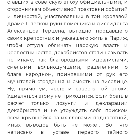
ставших в советскую эпоху официальными, и
сторонникам объективной трактовки событий
и личностей, участвовавших в той кровавой
драме. С легкой руки помещика и диссидента
Александра Герцена, выгодно продавшего
своих крепостных и уехавшего жить в Париж,
чтобы оттуда обличать царскую власть и
крепостничество, декабристов стали называть
не иначе, как благородными идеалистами,
смелыми вольнодумцами, радетелями о
благе народном, принявшими от рук его
мучителей страдания и смерть на виселице.
Ну, прямо ум, честь и совесть той эпохи.
Удивляться этому не приходится. Если брать в
расчет только лозунги и декларации
декабристов и не утруждать себя поиском
всей крывшейся за их словами подноготной,
иных выводов быть не может. Вот что
написано в уставе первого тайного