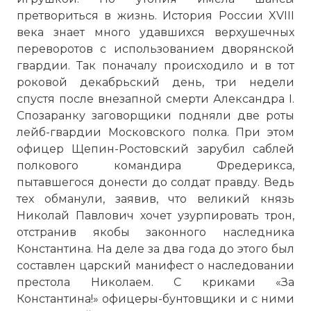
претвориться в жизнь. История России XVIII
века знает много удавшихся верхушечных
переворотов с использованием дворянской
гвардии. Так поначалу происходило и в тот
роковой декабрьский день, три недели
спустя после внезапной смерти Александра I.
Спозаранку заговорщики подняли две роты
лейб-гвардии Московского полка. При этом
офицер Щепин-Ростовский зарубил саблей
полкового командира Фредерикса,
пытавшегося донести до солдат правду. Ведь
тех обманули, заявив, что великий князь
Николай Павлович хочет узурпировать трон,
отстранив якобы законного наследника
Константина
. На деле за два года до этого был
составлен царский манифест о наследовании
престола Николаем. С криками «За
Константина
!» офицеры-бунтовщики и с ними