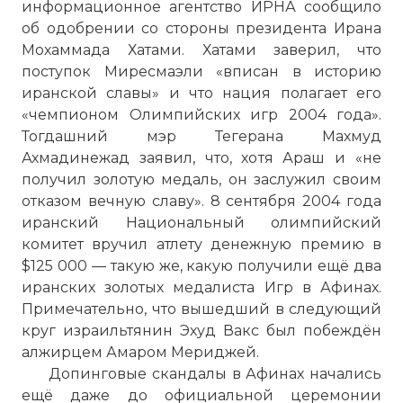
ΑΘΗΝΑ 2004 - Τελετή Έναρξης / ATHENS 2004 - Op
информационное агентство ИРНА сообщило
Имя:
об одобрении со стороны президента Ирана
Мохаммада Хатами. Хатами заверил, что
Комментарий:
поступок Миресмаэли «вписан в историю
иранской славы» и что нация полагает его
«чемпионом Олимпийских игр 2004 года».
Проверочный код:
Тогдашний мэр Тегерана Махмуд
Ахмадинежад заявил, что, хотя Араш и «не
получил золотую медаль, он заслужил своим
отказом вечную славу». 8 сентября 2004 года
иранский Национальный олимпийский
комитет вручил атлету денежную премию в
$125 000 — такую же, какую получили ещё два
иранских золотых медалиста Игр в Афинах.
Примечательно, что вышедший в следующий
круг израильтянин Эхуд Вакс был побеждён
алжирцем Амаром Мериджей.
Допинговые скандалы в Афинах начались
Вернуться в статью:
XXVIII летние Олимпийск
ещё даже до официальной церемонии