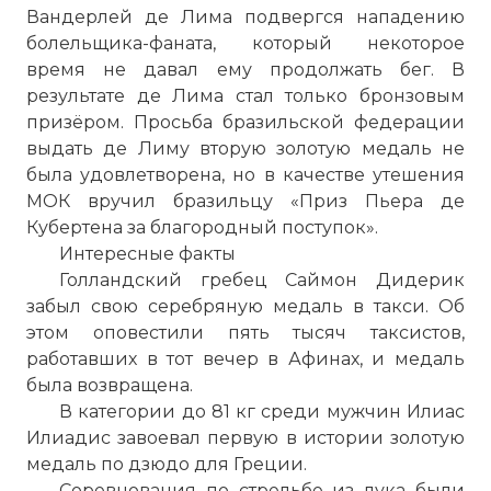
Вандерлей де Лима подвергся нападению
болельщика-фаната, который некоторое
время не давал ему продолжать бег. В
результате де Лима стал только бронзовым
призёром. Просьба бразильской федерации
выдать де Лиму вторую золотую медаль не
была удовлетворена, но в качестве утешения
МОК вручил бразильцу «Приз Пьера де
Кубертена за благородный поступок».
Интересные факты
Голландский гребец Саймон Дидерик
забыл свою серебряную медаль в такси. Об
этом оповестили пять тысяч таксистов,
работавших в тот вечер в Афинах, и медаль
была возвращена.
В категории до 81 кг среди мужчин Илиас
Илиадис завоевал первую в истории золотую
медаль по дзюдо для Греции.
Соревнования по стрельбе из лука были