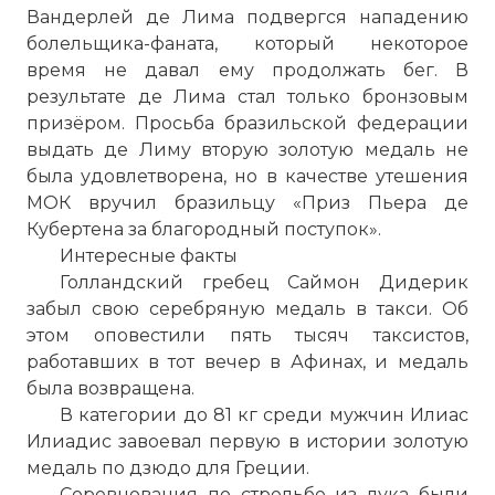
Вандерлей де Лима подвергся нападению
болельщика-фаната, который некоторое
время не давал ему продолжать бег. В
результате де Лима стал только бронзовым
призёром. Просьба бразильской федерации
выдать де Лиму вторую золотую медаль не
была удовлетворена, но в качестве утешения
МОК вручил бразильцу «Приз Пьера де
Кубертена за благородный поступок».
Интересные факты
Голландский гребец Саймон Дидерик
забыл свою серебряную медаль в такси. Об
этом оповестили пять тысяч таксистов,
работавших в тот вечер в Афинах, и медаль
была возвращена.
В категории до 81 кг среди мужчин Илиас
Илиадис завоевал первую в истории золотую
медаль по дзюдо для Греции.
Соревнования по стрельбе из лука были