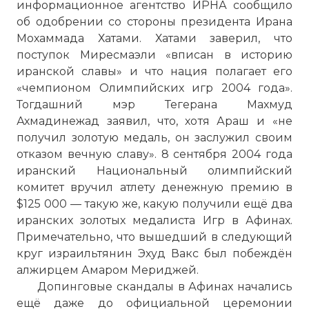
информационное агентство ИРНА сообщило
игры мечты".
об одобрении со стороны президента Ирана
Фото статьи:
Мохаммада Хатами. Хатами заверил, что
поступок Миресмаэли «вписан в историю
иранской славы» и что нация полагает его
«чемпионом Олимпийских игр 2004 года».
Тогдашний мэр Тегерана Махмуд
Ахмадинежад заявил, что, хотя Араш и «не
получил золотую медаль, он заслужил своим
отказом вечную славу». 8 сентября 2004 года
иранский Национальный олимпийский
комитет вручил атлету денежную премию в
$125 000 — такую же, какую получили ещё два
иранских золотых медалиста Игр в Афинах.
Примечательно, что вышедший в следующий
круг израильтянин Эхуд Вакс был побеждён
алжирцем Амаром Мериджей.
Допинговые скандалы в Афинах начались
ещё даже до официальной церемонии