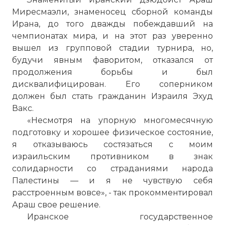
Миресмаэли, знаменосец сборной команды
Ирана, до того дважды побеждавший на
чемпионатах мира, и на этот раз уверенно
вышел из групповой стадии турнира, но,
будучи явным фаворитом, отказался от
продолжения борьбы и был
☓
дисквалифицирован. Его соперником
должен был стать гражданин Израиля Эхуд
Вакс.
«Несмотря на упорную многомесячную
подготовку и хорошее физическое состояние,
я отказываюсь состязаться с моим
израильским противником в знак
солидарности со страданиями народа
Палестины — и я не чувствую себя
расстроенным вовсе», - так прокомментировал
А в 2004 году в Афинах состоялись XXVIII
Араш свое решение.
Летние Олимпийские Игры, названные
Иранское государственное
во всем мире как "незабываемые игры,