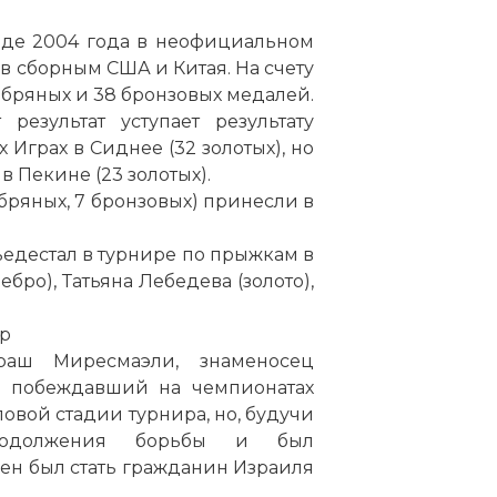
☓
де 2004 года в неофициальном
в сборным США и Китая. На счету
ебряных и 38 бронзовых медалей.
результат уступает результату
Играх в Сиднее (32 золотых), но
 Пекине (23 золотых).
ебряных, 7 бронзовых) принесли в
ьедестал в турнире по прыжкам в
бро), Татьяна Лебедева (золото),
гр
аш Миресмаэли, знаменосец
ы побеждавший на чемпионатах
повой стадии турнира, но, будучи
продолжения борьбы и был
н был стать гражданин Израиля