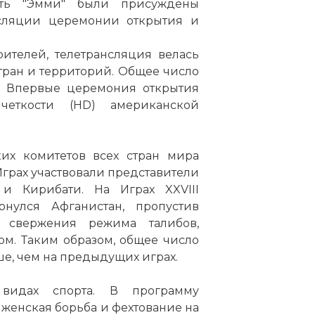
сть "Эмми" были присуждены
сляции церемонии открытия и
рителей, телетрансляция велась
тран и территорий. Общее число
к. Впервые церемония открытия
еткости (HD) американской
их комитетов всех стран мира
грах участвовали представители
и Кирибати. На Играх XXVIII
улся Афганистан, пропустив
 свержения режима талибов,
м. Таким образом, общее число
ьше, чем на предыдущих играх.
видах спорта. В программу
енская борьба и фехтование на