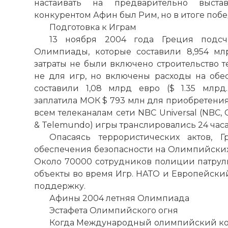
настаивать на предварительно выста
конкурентом Афин был Рим, но в итоге поб
Подготовка к Играм
13 ноября 2004 года Греция подсч
Олимпиады, которые составили 8,954 млрд
затраты не были включено строительство т
не для игр, но включены расходы на обес
составили 1,08 млрд евро ($ 1.35 млрд.
заплатила МОК $ 793 млн для приобретения
всем телеканалам сети NBC Universal (NBC,
& Telemundo) игры транслировались 24 часа 
Опасаясь террористических актов, 
обеспечения безопасности на Олимпийских иг
Около 70000 сотрудников полиции патру
объекты во время Игр. НАТО и Европейски
поддержку.
Афины 2004 летняя Олимпиада
Эстафета Олимпийского огня
Когда Международный олимпийский ком