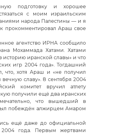
чную подготовку и хорошее
остязаться с моим израильским
даниями народа Палестины — и я
так прокомментировал Араш свое
онное агентство ИРНА сообщило
ана Мохаммада Хатами. Хатами
в историю иранской славы» и что
ких игр 2004 года». Тогдашний
 что, хотя Араш и «не получил
 вечную славу». 8 сентября 2004
ский комитет вручил атлету
акую получили ещё два иранских
Эмблема Летних Олимпийских игр 2004
мечательно, что вышедший в
Фото статьи:
 был побеждён алжирцем Амаром
лись ещё даже до официальной
2004 года. Первым жертвами