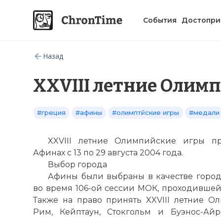
События
Достопри
Назад
XXVIII летние Олим
#греция
#афины
#олимптйские игры
#медали
XXVIII летние Олимпийские игры п
Афинах с 13 по 29 августа 2004 года.
Выбор города
Афины были выбраны в качестве горо
во время 106-ой сессии МОК, проходившей 
Также на право принять XXVIII летние 
Рим, Кейптаун, Стокгольм и Буэнос-Айр