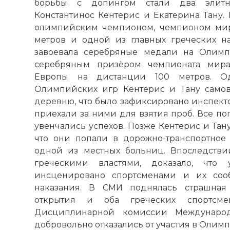
борьбы с допингом стали два элитн
Константинос Кентерис и Екатерина Тану. 
олимпийским чемпионом, чемпионом мир
метров и одной из главных греческих н
завоевала серебряные медали на Олимп
серебряным призёром чемпионата мир
Европы на дистанции 100 метров. О
Олимпийских игр Кентерис и Тану само
деревню, что было зафиксировано инспект
приехали за ними для взятия проб. Все по
увенчались успехов. Позже Кентерис и Тану
что они попали в дорожно-транспортное
одной из местных больниц. Впоследстви
греческими властями, доказало, чт
инсценировано спортсменами и их соо
наказания. В СМИ поднялась страшная
открытия и оба греческих спортсм
Дисциплинарной комиссии Международн
добровольно отказались от участия в Олимп