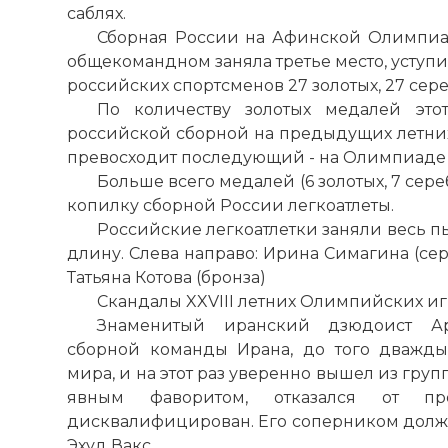
саблях.
Сборная России на Афинской Олимпиа
общекомандном заняла третье место, уступи
российских спортсменов 27 золотых, 27 сер
По количеству золотых медалей этот 
российской сборной на предыдущих летних 
превосходит последующий - на Олимпиаде в
Больше всего медалей (6 золотых, 7 сер
копилку сборной России легкоатлеты.
Российские легкоатлетки заняли весь п
длину. Слева направо: Ирина Симагина (сере
Татьяна Котова (бронза)
Скандалы XXVIII летних Олимпийских и
Знаменитый иранский дзюдоист Ар
сборной команды Ирана, до того дважд
мира, и на этот раз уверенно вышел из груп
явным фаворитом, отказался от 
дисквалифицирован. Его соперником долже
Эхуд Вакс.