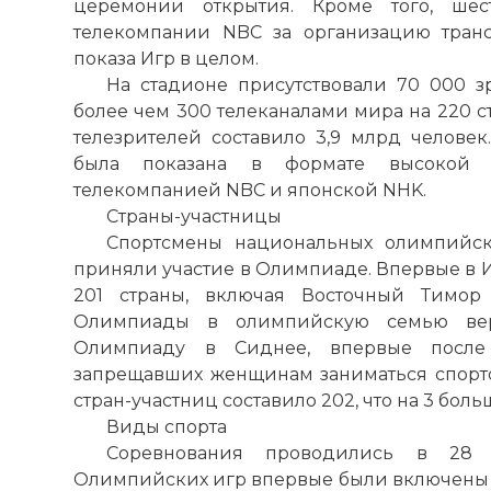
церемонии открытия. Кроме того, ше
телекомпании NBC за организацию тран
показа Игр в целом.
На стадионе присутствовали 70 000 з
более чем 300 телеканалами мира на 220 с
телезрителей составило 3,9 млрд челове
была показана в формате высокой ч
телекомпанией NBC и японской NHK.
Страны-участницы
Спортсмены национальных олимпийск
приняли участие в Олимпиаде. Впервые в И
201 страны, включая Восточный Тимор 
Олимпиады в олимпийскую семью верн
Олимпиаду в Сиднее, впервые после
запрещавших женщинам заниматься спорто
стран-участниц составило 202, что на 3 бол
Виды спорта
Соревнования проводились в 28 
Олимпийских игр впервые были включены ж