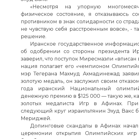
«Несмотря на упорную многомеся
физическое состояние, я отказываюсь с
противником в знак солидарности со стра
не чувствую себя расстроенным вовсе», - 
решение.
Иранское государственное информаци
об одобрении со стороны президента Ир
заверил, что поступок Миресмаэли «вписан 
нация полагает его «чемпионом Олимпийс
мэр Тегерана Махмуд Ахмадинежад заявил,
золотую медаль, он заслужил своим отказом
года иранский Национальный олимпий
денежную премию в $125 000 — такую же, к
золотых медалиста Игр в Афинах. При
следующий круг израильтянин Эхуд Вакс
Мериджей.
Допинговые скандалы в Афинах нача
церемонии открытия Олимпийских игр 