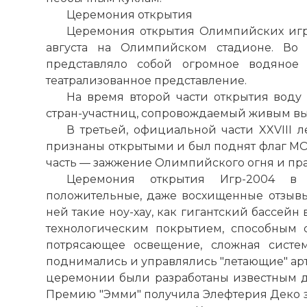
Церемония открытия
Церемония открытия Олимпийских игр
августа на Олимпийском стадионе. Во
представляло собой огромное водяное 
театрализованное представление.
На время второй части открытия воду 
стран-участниц, сопровождаемый живым выс
В третьей, официальной части XXVIII
признаны открытыми и был поднят флаг МО
часть — зажжение Олимпийского огня и п
Церемония открытия Игр-2004 в
положительные, даже восхищенные отзывы
ней такие ноу-хау, как гигантский бассейн
технологическим покрытием, способным 
потрясающее освещение, сложная систе
поднимались и управлялись "летающие" арт
церемонии были разработаны известным 
Премию "Эмми" получила Элефтерия Деко з