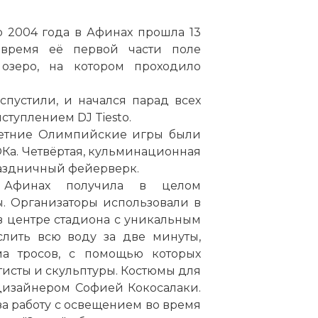
 2004 года в Афинах прошла 13
 время её первой части поле
озеро, на котором проходило
спустили, и начался парад всех
туплением DJ Tiesto.
 летние Олимпийские игры были
Ка. Четвёртая, кульминационная
раздничный фейерверк.
 Афинах получила в целом
. Организаторы использовали в
 в центре стадиона с уникальным
слить всю воду за две минуты,
ма тросов, с помощью которых
исты и скульптуры. Костюмы для
дизайнером Софией Кокосалаки.
а работу с освещением во время