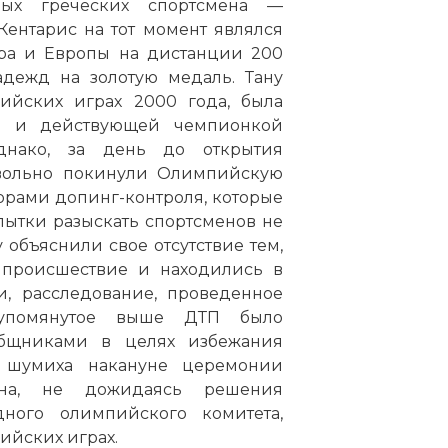
ых греческих спортсмена —
Кентарис на тот момент являлся
а и Европы на дистанции 200
адежд на золотую медаль. Тану
ийских играх 2000 года, была
а и действующей чемпионкой
днако, за день до открытия
вольно покинули Олимпийскую
орами допинг-контроля, которые
пытки разыскать спортсменов не
 объяснили свое отсутствие тем,
 происшествие и находились в
и, расследование, проведенное
о упомянутое выше ДТП было
бщниками в целях избежания
 шумиха накануне церемонии
ена, не дожидаясь решения
ого олимпийского комитета,
ийских играх.