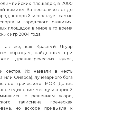
х олимпийских площадок, в 2000
й комитет. За несколько лет до
род, который использует самые
спорта и городского развития.
ых площадок в мире в то время
их игр 2004 года.
, так же, как Красный Ягуар
ным образцам, найденным при
ями древнегреческих кукол,
 сестра. Их назвали в честь
 или Фивоса), лучезарного бога
пектор греческого МОК Дэнис
ачное единение между историей
комившись с решением жюри,
кого талисмана, греческая
ована, но вскоре привыкла к