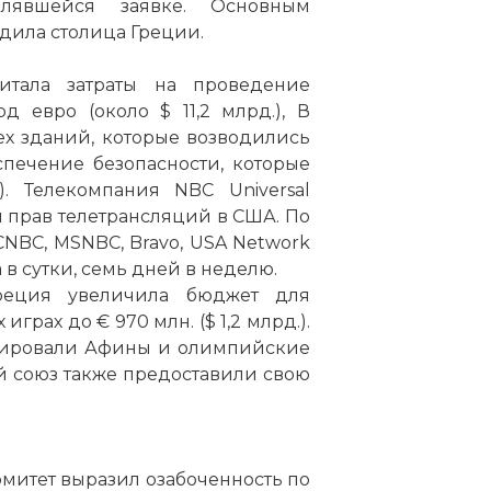
влявшейся заявке. Основным
едила столица Греции.
итала затраты на проведение
 евро (около $ 11,2 млрд.), В
ех зданий, которые возводились
печение безопасности, которые
). Телекомпания NBC Universal
 прав телетрансляций в США. По
 CNBC, MSNBC, Bravo, USA Network
в сутки, семь дней в неделю.
Греция увеличила бюджет для
рах до € 970 млн. ($ 1,2 млрд.).
лировали Афины и олимпийские
й союз также предоставили свою
итет выразил озабоченность по