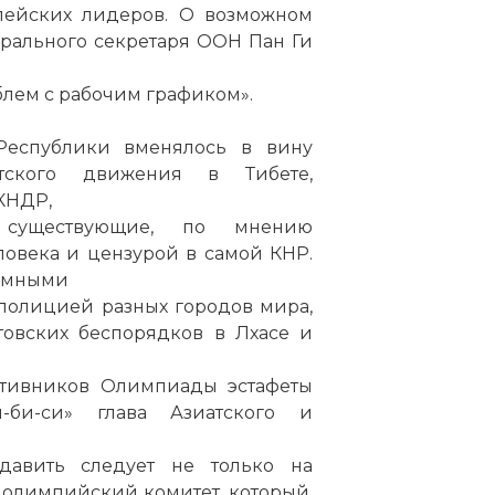
опейских лидеров. О возможном
рального секретаря ООН Пан Ги
блем с рабочим графиком».
Республики вменялось в вину
стского движения в Тибете,
КНДР,
существующие, по мнению
овека и цензурой в самой КНР.
шумными
полицией разных городов мира,
товских беспорядков в Лхасе и
ротивников Олимпиады эстафеты
-би-си» глава Азиатского и
Надавить следует не только на
 олимпийский комитет, который,