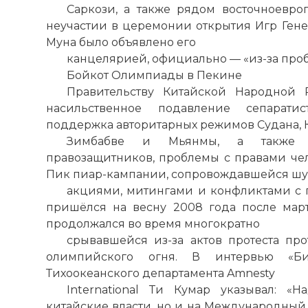
Саркози, а также рядом восточноевр
неучастии в церемонии открытия Игр Гене
Муна было объявлено его
канцелярией, официально — «из-за про
Бойкот Олимпиады в Пекине
Правительству Китайской Народной 
насильственное подавление сепарати
поддержка авторитарных режимов Судана, 
Зимбабве и Мьянмы, а также 
правозащитников, проблемы с правами чел
Пик пиар-кампании, сопровождавшейся 
акциями, митингами и конфликтами с 
пришёлся на весну 2008 года после мар
продолжался во время многократно
срывавшейся из-за актов протеста п
олимпийского огня. В интервью «Би
Тихоокеанского департамента Amnesty
International Ти Кумар указывал: «
китайские власти, но и на Международный