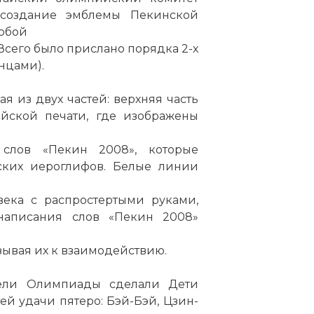
 создание эмблемы Пекинской
юбой
:
Всего было прислано порядка 2-х
анцами).
 код:
я из двух частей: верхняя часть
йской печати, где изображены
 слов «Пекин 2008», которые
ских иероглифов. Белые линии
века с распростертыми руками,
написания слов «Пекин 2008»
зывая их к взаимодействию.
ели Олимпиады сделали Дети
статью:
XXIX летние Олимпийские игры
ей удачи пятеро: Бэй-Бэй, Цзин-