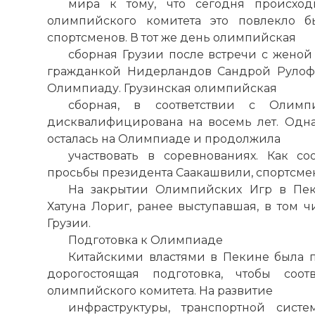
мира к тому, что сегодня происходи
олимпийского комитета это повлекло 
спортсменов. В тот же день олимпийская
сборная Грузии после встречи с жено
гражданкой Нидерландов Сандрой Рулофс
Олимпиаду. Грузинская олимпийская
сборная, в соответствии с Олимп
дисквалифицирована на восемь лет. Одна
осталась на Олимпиаде и продолжила
участвовать в соревнованиях. Как со
просьбы президента Саакашвили, спортсме
На закрытии Олимпийских Игр в Пек
Хатуна Лориг, ранее выступавшая, в том 
Грузии.
Подготовка к Олимпиаде
Китайскими властями в Пекине была 
дорогостоящая подготовка, чтобы соот
олимпийского комитета. На развитие
инфраструктуры, транспортной сис