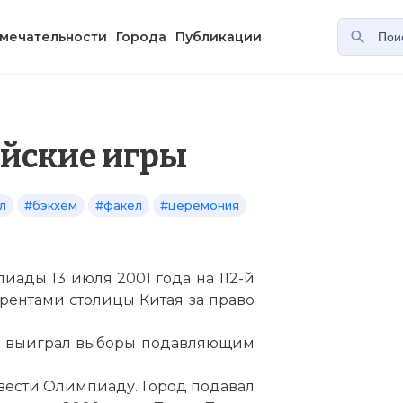
мечательности
Города
Публикации
йские игры
л
#бэкхем
#факел
#церемония
ады 13 июля 2001 года на 112-й
рентами столицы Китая за право
кин выиграл выборы подавляющим
вести Олимпиаду. Город подавал