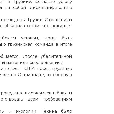
т в Грузии». Согласно уставу
бы за собой дисквалификацию
й президента Грузии Саакашвили
 объявила о том, что покидает
ийским уставом, могла быть
ко грузинская команда в итоге
общается, «после убедительной
ны изменили своё решение».
ине флаг США несла грузинка
числе на Олимпиаде, за сборную
проведена широкомасштабная и
ветствовать всем требованиям
темы и экологии Пекина было