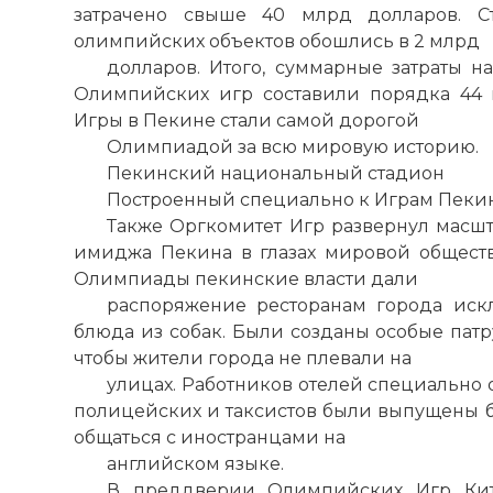
затрачено свыше 40 млрд долларов. Ст
☓
олимпийских объектов обошлись в 2 млрд
долларов. Итого, суммарные затраты 
Олимпийских игр составили порядка 44 
Игры в Пекине стали самой дорогой
Олимпиадой за всю мировую историю.
Пекинский национальный стадион
Построенный специально к Играм Пеки
Также Оргкомитет Игр развернул мас
имиджа Пекина в глазах мировой общест
Олимпиады пекинские власти дали
распоряжение ресторанам города ис
блюда из собак. Были созданы особые патр
чтобы жители города не плевали на
улицах. Работников отелей специально 
полицейских и таксистов были выпущены б
общаться с иностранцами на
английском языке.
Game is over
В преддверии Олимпийских Игр Кит