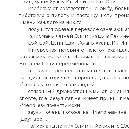
Цзин, Хуань-Хуань, Ин-Ин и Ни-Ни. Они
изображают соответственно рыбу, бол
тибетскую антилопу и ласточку. Если прои
имени каждого из них, то
получится фраза, в переводе означающая
талисманы летней Олимпиады в Пекине B
Бэй-Бэй, Цзин-Цзин, Хуань-Хуань, Ин-Ин
Интересная история с налётом сканда
названием маскотов. Изначально талисманы 
Но затем были переименованы
в Fuwa. Прежнее название вызывало
предметом горячих споров со дня его поя
«friendlies» означает как людей,
связанный дружественными отношениям
спорте, где результат не имеет принципиа
«friendlies» по-английски
звучит очень похоже на «friendless» (не
(друг врёт).
Талисманы летних Олимпийских игр 200