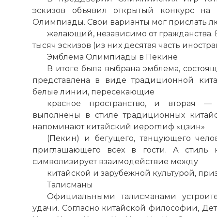
Имя:
эскизов объявил открытый конкурс на
Олимпиады. Свои варианты мог прислать л
Комментарий
желающий, независимо от гражданства. 
тысяч эскизов (из них десятая часть иностр
Эмблема Олимпиады в Пекине
Проверочный
В итоге была выбрана эмблема, состояща
представлена в виде традиционной кита
белые линии, пересекающие
красное пространство, и вторая —
выполнены в стиле традиционных китай
напоминают китайский иероглиф «цзин»
(Пекин) и бегущего, танцующего чело
приглашающего всех в гости. А стиль 
символизирует взаимодействие между
китайской и зарубежной культурой, при
Талисманы
Официальными талисманами устроит
Вернуться в 
удачи. Согласно китайской философии, Дет