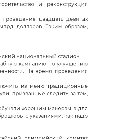
роительство и реконструкция
на проведение двадцать девятых
млрд долларов. Таким образом,
нский национальный стадион
штабную кампанию по улучшению
венности. На время проведения
ключить из меню традиционные
ули, призванные следить за тем,
обучали хорошим манерам, а для
рошюры с указаниями, как надо
: последний день Олимпиады
айский олимпийский комитет