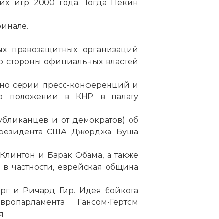
их игр 2000 года. Тогда Пекин
финале.
ых правозащитных организаций
о стороны официальных властей
ьно серии пресс-конференций и
 о положении в КНР в палату
убликанцев и от демократов) об
президента США Джорджа Буша
Клинтон и Барак Обама, а также
 в частности, еврейская община
рг и Ричард Гир. Идея бойкота
опарламента Гансом-Гертом
я