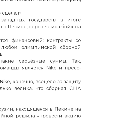
 сделал».
западных государств в итоге
 в Пекине, перспектива бойкота
тся финансовый: контракты со
я любой олимпийской сборной
ь
такие серьёзные суммы. Так,
манды является Nike и пресс-
Nike, конечно, всецело за защиту
олько велика, что сборная США
рузии, находящаяся в Пекине на
войной решила «провести акцию