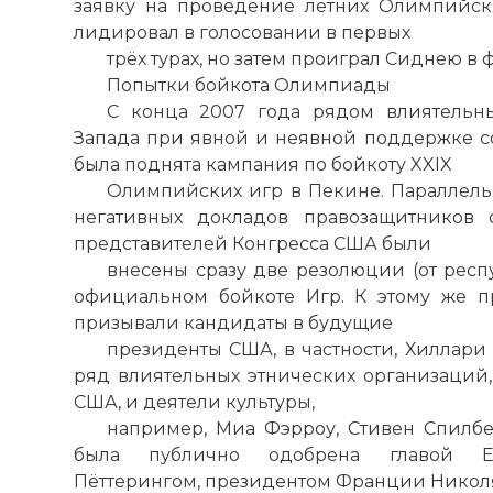
заявку на проведение летних Олимпийск
лидировал в голосовании в первых
трёх турах, но затем проиграл Сиднею в 
Попытки бойкота Олимпиады
С конца 2007 года рядом влиятельн
Запада при явной и неявной поддержке с
была поднята кампания по бойкоту XXIX
Олимпийских игр в Пекине. Параллел
негативных докладов правозащитников
представителей Конгресса США были
внесены сразу две резолюции (от респ
официальном бойкоте Игр. К этому же 
призывали кандидаты в будущие
президенты США, в частности, Хиллари 
ряд влиятельных этнических организаций,
США, и деятели культуры,
например, Миа Фэрроу, Стивен Спилбе
была публично одобрена главой Евр
Пёттерингом, президентом Франции Никол